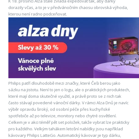
K 18. prosinci Alza stále zvládá expedovat tak, aby dárky
dorazily včas, a to je v předvánočním chaosu obrovská výhoda,
kterou není radno podceňovat.
Philips patří dlouhodobě mezi značky, které Češi berou jako
sázku na jistotu. Není to jen o logu, ale o praktických produktech,
které mají doma skutečné využití, a právě proto se z nich tak
často stávají povedené vánoční dárky. V rámci Alza Dnů je navíc
výběr opravdu široký, od osobní péče přes kuchyňské
spotřebiče až po televize, monitory nebo chytré osvětlení.
Celkem je v akci téměř pět set položek, takže vybrat lze prakticky
pro každého. Velkým tahákem letošní nabídky jsou například
kávovary Philips LatteGo. Automatický kávovar je typ dárku,