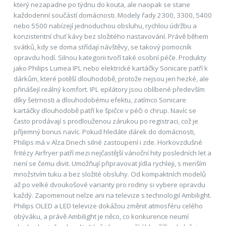
který nezapadne po týdnu do kouta, ale naopak se stane
každodenní součástí domácnosti. Modely řady 2300, 3300, 5400
nebo 5500 nabízejí jednoduchou obsluhu, rychlou údržbu a
konzistentní chuť kávy bez složitého nastavování. Právě během
svátků, kdy se doma střídají návštěvy, se takový pomocník
opravdu hodí. Silnou kategorii tvoří také osobní péče. Produkty
jako Philips Lumea IPL nebo elektrické kartáčky Sonicare patří k
dárkům, které potěší dlouhodobě, protože nejsou jen hezké, ale
přinášejí reálný komfort. IPL epilátory jsou oblíbené především
díky šetrnosti a dlouhodobému efektu, zatímco Sonicare
kartáčky dlouhodobě patří ke špičce v péči o chrup. Navíc se
často prodávají s prodlouženou zárukou po registraci, což je
příjemný bonus navíc. Pokud hledáte dárek do domácnosti,
Philips má v Alza Dnech silné zastoupení i zde. Horkovzdušné
fritézy Airfryer patří mezi nejčastější vánoční hity posledních let a
není se čemu divit. Umožňují připravovat jídla rychleji, s menším
množstvím tuku a bez složité obsluhy. Od kompaktních modelů
až po velké dvoukošové varianty pro rodiny si vybere opravdu
každý. Zapomenout nelze ani na televize s technologií Ambilight.
Philips OLED a LED televize dokážou změnit atmosféru celého
obýváku, a právě Ambilight je něco, co konkurence neumí