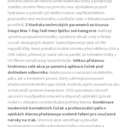
pomáhá udržovat vlhkost uvnitř materiálu čočky a podporuje
stabilitu slzného filmu na povrchu oka. Výsledkem je pocit
hydratace a pohodlí i při delším nošení, například během
pracovního dne stráveného u počítače nebo v klimatizovaném
prostředí.
Z hlediska technických parametrů se Acuvue
Oasys Max 1-Day řadí mezi špičku své kategorie.
Nabízejí
vysokou propustnost kyslíku, vyvážený obsah vody a široký
rozsah dostupných dioptrií. Samozřejmostí je také UV filtr
nejvyšší třídy, který pomáhá chránit rohovku před většinou UVA a
UVB záření, přičemž je nutné mít na paměti, že kontaktní čočky s
UV filtrem nenahrazují sluneční brýle.
Velkou přidanou
hodnotou celé akce je samotná aplikace čoček pod
dohledem odborníka.
Nejde pouze o nasazení zkušebního
páru, ale o komplexní proces, který zahrnuje posouzení
vhodnosti konkrétního typu čoček, kontrolu jejich usazení na oku
a instruktáž správné manipulace. Oční specialista zároveň
upozorní na případná omezení a doporučí optimální způsob
nošení s ohledem na individuální potřeby klienta.
Kombinace
moderních kontaktních čoček a profesionální péče v
optikách Alensa představuje ucelené řešení pro současné
nároky na zrak.
Únorová akce umožňuje vyzkoušet
technologicky vyspělé jednodenní čočky v bezpečném a