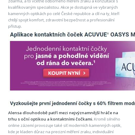
zdarma, a to včetně odborného měření zraku a konzultace s
kvalifikovaným specialistou. Akce je dostupná ve vybraných
kamenných optikách po celé České republice a cílí na ty, kteří
chtějí spojit komfort, zdravotní bezpečnost a profesionální
přístup.
Alensa dlouhodobě patří mezi nejvýznamnější hráče na
trhu s oční optikou a kontaktními čočkami.
Kromě silného
online zázemí provozuje také síť moderních kamenných optik,
kde je kladen důraz na precizní měření zraku, individuální