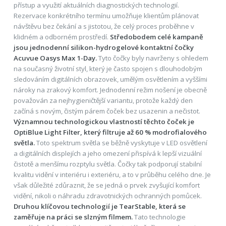
přístup a využití aktuálních diagnostických technologií.
Rezervace konkrétního termínu umožňuje klientům plánovat
návštěvu bez čekání a s jistotou, že celý proces proběhne v
klidném a odborném prostředí.
Středobodem celé kampaně
jsou jednodenní silikon-hydrogelové kontaktní čočky
Acuvue Oasys Max 1-Day.
Tyto čočky byly navrženy s ohledem
na současný životní styl, který je často spojen s dlouhodobým
sledováním digitálních obrazovek, umělým osvětlením a vyššími
nároky na zrakový komfort. Jednodenní režim nošení je obecně
považován za nejhygieničtější variantu, protože každý den
začíná s novým, čistým párem čoček bez usazenin a nečistot.
Významnou technologickou vlastností těchto čoček je
OptiBlue Light Filter, který filtruje až 60 % modrofialového
světla.
Toto spektrum světla se běžně vyskytuje v LED osvětlení
a digitálních displejích a jeho omezení přispívá k lepší vizuální
čistotě a menšímu rozptylu světla. Čočky tak podporují stabilní
kvalitu vidění v interiéru i exteriéru, a to v průběhu celého dne. Je
však důležité zdůraznit, že se jedná o prvek zvyšující komfort
vidění, nikoli o náhradu zdravotnických ochranných pomůcek.
Druhou klíčovou technologií je TearStable, která se
zaměřuje na práci se slzným filmem.
Tato technologie