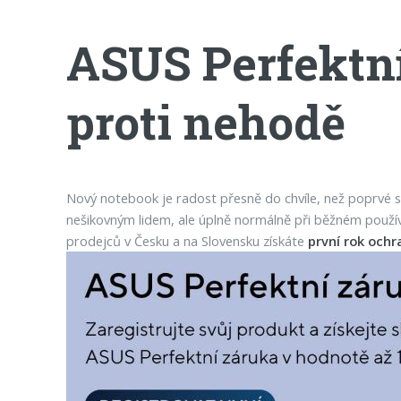
ASUS Perfektní
proti nehodě
Nový notebook je radost přesně do chvíle, než poprvé s
nešikovným lidem, ale úplně normálně při běžném použív
prodejců v Česku a na Slovensku získáte
první rok och