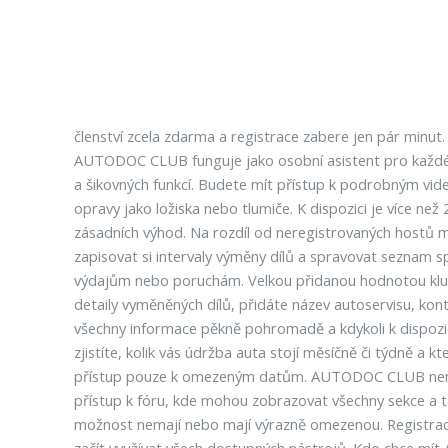
členství zcela zdarma a registrace zabere jen pár minut
AUTODOC CLUB funguje jako osobní asistent pro každého m
a šikovných funkcí. Budete mít přístup k podrobným vi
opravy jako ložiska nebo tlumiče. K dispozici je více ne
zásadních výhod. Na rozdíl od neregistrovaných hostů maj
zapisovat si intervaly výměny dílů a spravovat seznam 
výdajům nebo poruchám. Velkou přidanou hodnotou klubu 
detaily vyměněných dílů, přidáte název autoservisu, kon
všechny informace pěkně pohromadě a kdykoli k dispozic
zjistíte, kolik vás údržba auta stojí měsíčně či týdně a 
přístup pouze k omezeným datům. AUTODOC CLUB není jen
přístup k fóru, kde mohou zobrazovat všechny sekce a té
možnost nemají nebo mají výrazně omezenou. Registrace