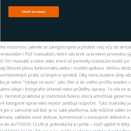
.
otoristu. Jakmile se zaregistrujete a přidáte svůj vůz do virtuáln
deonávodům i PDF manuálům, které vás krok za krokem provedou vým
ž 20 797 manuálů a tisíce videí, které už pomohly statisícům kutilů 
í členové plnou funkcionalitu webu i mobilní aplikace. Mohou sledov
spotřebitelných prvků určených k výměně. Díky tomu budete vždy vě
je sekce "Výdaje na auto". Jako člen si do svého profilu snadno z
taktní údaje i fotografie účtenek nebo průběhu opravy. To vše se a
i. Neméně praktická je statistická funkce, která umožňuje genero
které kategorie oprav vám nejvíce zatěžují rozpočet. Tyto statistiky 
 o samotné údržbě. Je to také platforma, kde můžete sdílet své z
mata, zakládat nové diskuse, komentovat v existujících vláknech a 
 do AUTODOC CLUB je jednoduchá a rychlá – stačí vyplnit krátký 