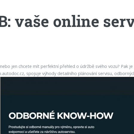
vaše online serv
, nebo jen chcete mít perfektní přehled o údržbě svého vozu? Pak je
ub.autodoc.cz, spojuje výhody detailního plánování servisu, odborný