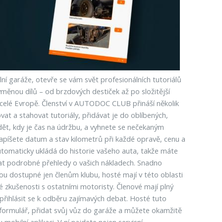
í garáže, otevře se vám svět profesionálních tutoriálů
ěnou dílů – od brzdových destiček až po složitější
po celé Evropě. Členství v AUTODOC CLUB přináší několik
at a stahovat tutoriály, přidávat je do oblíbených,
dět, kdy je čas na údržbu, a vyhnete se nečekaným
apíšete datum a stav kilometrů při každé opravě, cenu a
utomaticky ukládá do historie vašeho auta, takže máte
vat podrobné přehledy o vašich nákladech. Snadno
jsou dostupné jen členům klubu, hosté mají v této oblasti
kušenosti s ostatními motoristy. Členové mají plný
přihlásit se k odběru zajímavých debat. Hosté tuto
formulář, přidat svůj vůz do garáže a můžete okamžitě