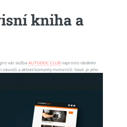
isní kniha a
 pro vás služba
AUTODOC CLUB
naprosto ideálním
ch návodů a aktivní komunity motoristů. Navíc je jeho