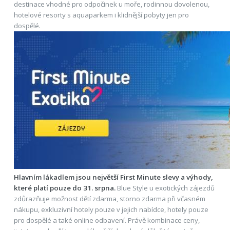
destinace vhodné pro odpočinek u moře, rodinnou dovolenou,
hotelové resorty s aquaparkem i klidnější pobyty jen pro
dospělé.
Hlavním lákadlem jsou největší First Minute slevy a výhody,
které platí pouze do 31. srpna.
Blue Style u exotických zájezdů
zdůrazňuje možnost dětí zdarma, storno zdarma při včasném
nákupu, exkluzivní hotely pouze v jejich nabídce, hotely pouze
pro dospělé a také online odbavení. Právě kombinace ceny,