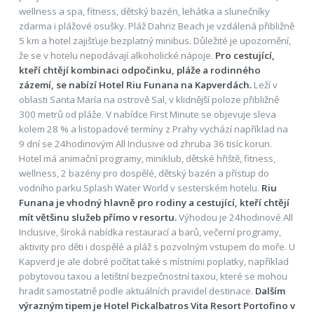
wellness a spa, fitness, dětský bazén, lehátka a slunečníky
zdarma i plážové osušky. Pláž Dahriz Beach je vzdálená přibližně
5 km a hotel zajišťuje bezplatný minibus. Důležité je upozornění,
že se v hotelu nepodávají alkoholické nápoje.
Pro cestující,
kteří chtějí kombinaci odpočinku, pláže a rodinného
zázemí, se nabízí Hotel Riu Funana na Kapverdách.
Leží v
oblasti Santa María na ostrově Sal, v klidnější poloze přibližně
300 metrů od pláže. V nabídce First Minute se objevuje sleva
kolem 28 % a listopadové termíny z Prahy vychází například na
9 dní se 24hodinovým All Inclusive od zhruba 36 tisíc korun.
Hotel má animační programy, miniklub, dětské hřiště, fitness,
wellness, 2 bazény pro dospělé, dětský bazén a přístup do
vodního parku Splash Water World v sesterském hotelu.
Riu
Funana je vhodný hlavně pro rodiny a cestující, kteří chtějí
mít většinu služeb přímo v resortu.
Výhodou je 24hodinové All
Inclusive, široká nabídka restaurací a barů, večerní programy,
aktivity pro děti i dospělé a pláž s pozvolným vstupem do moře. U
Kapverd je ale dobré počítat také s místními poplatky, například
pobytovou taxou a letištní bezpečnostní taxou, které se mohou
hradit samostatně podle aktuálních pravidel destinace.
Dalším
výrazným tipem je Hotel Pickalbatros Vita Resort Portofino v