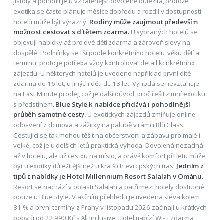
jistoty a pohodlí je u vzdálenější dovolené důležitá, protože
exotika se často plánuje měsíce dopředu a rozdíl v dostupnosti
hotelů může být výrazný.
Rodiny může zaujmout především
možnost cestovat s dítětem zdarma.
U vybraných hotelů se
objevují nabídky až pro dvě děti zdarma a zároveň slevy na
dospělé. Podmínky se liší podle konkrétního hotelu, věku dětí a
termínu, proto je potřeba vždy kontrolovat detail konkrétního
zájezdu. U některých hotelů je uvedeno například první dítě
zdarma do 16 let, u jiných děti do 13 let. Výhoda se nevztahuje
na Last Minute prodej, což je další důvod, proč řešit zimní exotiku
s předstihem.
Blue Style k nabídce přidává i pohodlnější
průběh samotné cesty.
U exotických zájezdů zmiňuje online
odbavení z domova a zážitky na palubě v rámci Blů Class.
Cestující se tak mohou těšit na občerstvení a zábavu pro malé i
velké, což je u delších letů praktická výhoda. Dovolená nezačíná
až v hotelu, ale už cestou na místo, a právě komfort při letu může
být u exotiky důležitější než u kratších evropských tras.
Jedním z
tipů z nabídky je Hotel Millennium Resort Salalah v Ománu.
Resort se nachází v oblasti Salalah a patří mezi hotely dostupné
pouze u Blue Style. V akčním přehledu je uvedena sleva kolem
31 % a první termíny z Prahy v listopadu 2026 začínají u krátkých
pobytů od 22 990 Kč s All Inclusive. Hotel nabízí Wi-Fi zdarma,