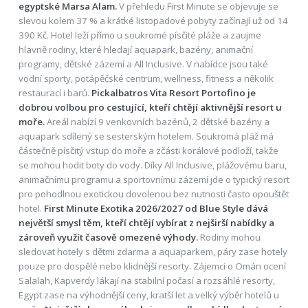
egyptské Marsa Alam.
V přehledu First Minute se objevuje se
slevou kolem 37 % a krátké listopadové pobyty začínají už od 14
390 Kč. Hotel leží přímo u soukromé písčité pláže a zaujme
hlavně rodiny, které hledají aquapark, bazény, animační
programy, dětské zázemí a All Inclusive. V nabídce jsou také
vodní sporty, potápěčské centrum, wellness, fitness a několik
restaurací i barů.
Pickalbatros Vita Resort Portofino je
dobrou volbou pro cestující, kteří chtějí aktivnější resort u
moře.
Areál nabízí 9 venkovních bazénů, 2 dětské bazény a
aquapark sdílený se sesterským hotelem. Soukromá pláž má
částečně písčitý vstup do moře a zčásti korálové podloží, takže
se mohou hodit boty do vody. Díky All Inclusive, plážovému baru,
animačnímu programu a sportovnímu zázemí jde o typický resort
pro pohodlnou exotickou dovolenou bez nutnosti často opouštět
hotel.
First Minute Exotika 2026/2027 od Blue Style dává
největší smysl těm, kteří chtějí vybírat z nejširší nabídky a
zároveň využít časově omezené výhody.
Rodiny mohou
sledovat hotely s dětmi zdarma a aquaparkem, páry zase hotely
pouze pro dospělé nebo klidnější resorty. Zájemci o Omán ocení
Salalah, Kapverdy lákají na stabilní počasí a rozsáhlé resorty,
Egypt zase na výhodnější ceny, kratší let a velký výběr hotelů u