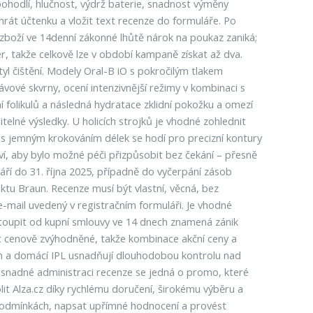
pohodlí, hlučnost, výdrž baterie, snadnost výměny
hrát účtenku a vložit text recenze do formuláře. Po
í zboží ve 14denní zákonné lhůtě nárok na poukaz zaniká;
, takže celkově lze v období kampaně získat až dva.
tyl čištění. Modely Oral-B iO s pokročilým tlakem
ávové skvrny, ocení intenzivnější režimy v kombinaci s
í folikulů a následná hydratace zklidní pokožku a omezí
telné výsledky. U holicích strojků je vhodné zohlednit
če s jemným krokováním délek se hodí pro precizní kontury
ví, aby bylo možné péči přizpůsobit bez čekání – přesně
září do 31. října 2025, případně do vyčerpání zásob
tu Braun. Recenze musí být vlastní, věcná, bez
-mail uvedený v registračním formuláři. Je vhodné
odstoupit od kupní smlouvy ve 14 dnech znamená zánik
cenově zvýhodněné, takže kombinace akční ceny a
aun a domácí IPL usnadňují dlouhodobou kontrolu nad
a snadné administraci recenze se jedná o promo, které
it Alza.cz díky rychlému doručení, širokému výběru a
podmínkách, napsat upřímné hodnocení a provést