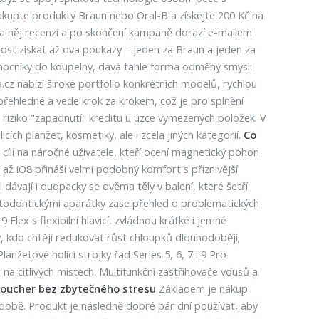
Zakupte produkty Braun nebo Oral-B a získejte 200 Kč na
 na něj recenzi a po skončení kampaně dorazí e-mailem
nost získat až dva poukazy – jeden za Braun a jeden za
ocníky do koupelny, dává tahle forma odměny smysl:
.cz nabízí široké portfolio konkrétních modelů, rychlou
přehledné a vede krok za krokem, což je pro splnění
riziko "zapadnutí" kreditu u úzce vymezených položek. V
ch planžet, kosmetiky, ale i zcela jiných kategorií.
Co
 cílí na náročné uživatele, kteří ocení magnetický pohon
až iO8 přináší velmi podobný komfort s příznivější
ávají i duopacky se dvěma těly v balení, které šetří
rtodontickými aparátky zase přehled o problematických
Flex s flexibilní hlavicí, zvládnou krátké i jemné
, kdo chtějí redukovat růst chloupků dlouhodoběji;
anžetové holicí strojky řad Series 5, 6, 7 i 9 Pro
 na citlivých místech. Multifunkční zastřihovače vousů a
 voucher bez zbytečného stresu
Základem je nákup
odobě. Produkt je následně dobré pár dní používat, aby