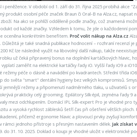
 i peněžence. V období od 1. září do 31. října 2025 probíhá akce "
raný produkt osobní péče značek Braun či Oral-B na Alza.cz, napsat
iv zboží. Na akci se pohlíží odděleně podle značky, což znamená mož
odukt od každé značky. Vzhledem k tomu, že jde o každodenní pom
je oceněna konkrétním benefitem.
Proč volit nákup na Alza.cz
Alza
Důležitá je také snadná publikace hodnocení – rozhraní recenzí je 
Kč lze následně využít na libovolný další nákup, takže neexistuje 
ku už čeká připravený bonus na doplnění kartáčkových hlavic, holicí
vyplatí zaměřit na elektrické kartáčky řady iO. Vyšší řady iO9 a iO10
é režimy péče o dásně a navádění po kvadrantech. Střední třída iO6 
do světa "smart" dentální hygieny bez velkých kompromisů. Smysl d
í jemnější režimy a připomenutí nadměrného tlaku, u uživatelů s o
rývá prakticky celý grooming. Epilátory Silk·épil, zejména řady 9 a 9 
rvaly mezi odchlupením. Domácí IPL Silk-expert Pro je vhodné pro ty
u a vysoká rychlost záblesků šetří čas při ošetření větších ploch. Pl
olikadenní, přičemž ergonomie hlavic a plovoucí prvky zvyšují komfort
la v rámci jednoho přístroje s přesným nastavením délek.
Jak získat
 do 31. 10. 2025. Doklad o koupi je vhodné uložit v elektronické p