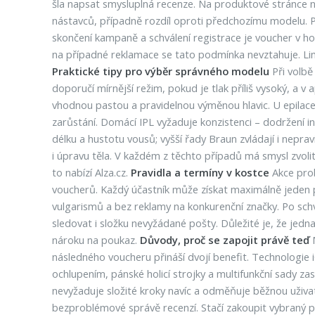
šla napsat smysluplná recenze. Na produktové stránce na
nástavců, případně rozdíl oproti předchozímu modelu. Po
skončení kampaně a schválení registrace je voucher v hod
na případné reklamace se tato podmínka nevztahuje. Lim
Praktické tipy pro výběr správného modelu
Při volbě
doporučí mírnější režim, pokud je tlak příliš vysoký, a v
vhodnou pastou a pravidelnou výměnou hlavic. U epilace 
zarůstání. Domácí IPL vyžaduje konzistenci – dodržení int
délku a hustotu vousů; vyšší řady Braun zvládají i nepra
i úpravu těla. V každém z těchto případů má smysl zvoli
to nabízí Alza.cz.
Pravidla a termíny v kostce
Akce prob
voucherů. Každý účastník může získat maximálně jeden p
vulgarismů a bez reklamy na konkurenční značky. Po schv
sledovat i složku nevyžádané pošty. Důležité je, že jedn
nároku na poukaz.
Důvody, proč se zapojit právě teď
M
následného voucheru přináší dvojí benefit. Technologie 
ochlupením, pánské holicí strojky a multifunkční sady z
nevyžaduje složité kroky navíc a odměňuje běžnou uživa
bezproblémové správě recenzí. Stačí zakoupit vybraný