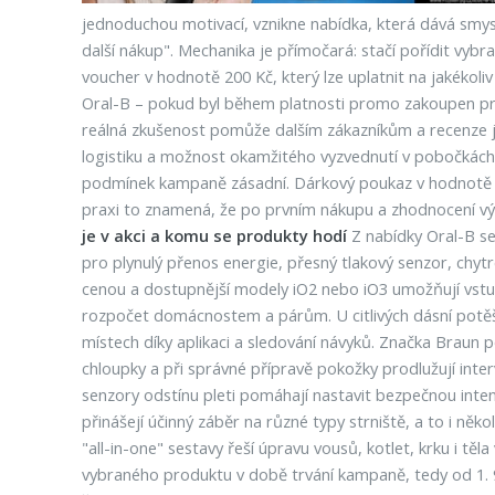
jednoduchou motivací, vznikne nabídka, která dává smysl
další nákup". Mechanika je přímočará: stačí pořídit vyb
voucher v hodnotě 200 Kč, který lze uplatnit na jakékol
Oral-B – pokud byl během platnosti promo zakoupen pr
reálná zkušenost pomůže dalším zákazníkům a recenze 
logistiku a možnost okamžitého vyzvednutí v pobočkách. 
podmínek kampaně zásadní. Dárkový poukaz v hodnotě 200 
praxi to znamená, že po prvním nákupu a zhodnocení výrob
je v akci a komu se produkty hodí
Z nabídky Oral-B se 
pro plynulý přenos energie, přesný tlakový senzor, chytr
cenou a dostupnější modely iO2 nebo iO3 umožňují vstup 
rozpočet domácnostem a párům. U citlivých dásní potěš
místech díky aplikaci a sledování návyků. Značka Braun pok
chloupky a při správné přípravě pokožky prodlužují inte
senzory odstínu pleti pomáhají nastavit bezpečnou intenzit
přinášejí účinný záběr na různé typy strniště, a to i něk
"all-in-one" sestavy řeší úpravu vousů, kotlet, krku i tě
vybraného produktu v době trvání kampaně, tedy od 1. 9.