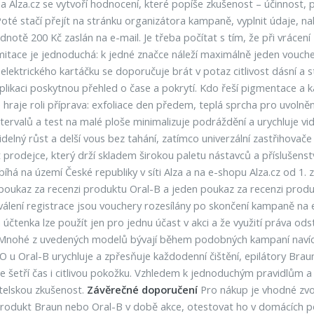
 Alza.cz se vytvoří hodnocení, které popíše zkušenost – účinnost, 
té stačí přejít na stránku organizátora kampaně, vyplnit údaje, na
notě 200 Kč zaslán na e-mail. Je třeba počítat s tím, že při vrácen
itace je jednoduchá: k jedné značce náleží maximálně jeden voucher
 elektrického kartáčku se doporučuje brát v potaz citlivost dásní a s
 aplikaci poskytnou přehled o čase a pokrytí. Kdo řeší pigmentace a k
hraje roli příprava: exfoliace den předem, teplá sprcha pro uvolněn
ervalů a test na malé ploše minimalizuje podráždění a urychluje vidi
videlný růst a delší vous bez tahání, zatímco univerzální zastřihova
t prodejce, který drží skladem širokou paletu nástavců a příslušenst
íhá na území České republiky v síti Alza a na e-shopu Alza.cz od 1. 
oukaz za recenzi produktu Oral-B a jeden poukaz za recenzi produk
álení registrace jsou vouchery rozesílány po skončení kampaně na e
a účtenka lze použít jen pro jednu účast v akci a že využití práva 
nohé z uvedených modelů bývají během podobných kampaní navíc 
iO u Oral-B urychluje a zpřesňuje každodenní čištění, epilátory Br
ase šetří čas i citlivou pokožku. Vzhledem k jednoduchým pravidlům 
telskou zkušenost.
Závěrečné doporučení
Pro nákup je vhodné zvol
 produkt Braun nebo Oral-B v době akce, otestovat ho v domácích 