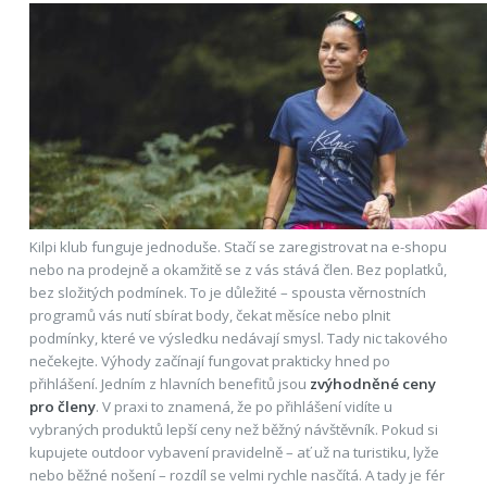
Kilpi klub funguje jednoduše. Stačí se zaregistrovat na e-shopu
nebo na prodejně a okamžitě se z vás stává člen. Bez poplatků,
bez složitých podmínek. To je důležité – spousta věrnostních
programů vás nutí sbírat body, čekat měsíce nebo plnit
podmínky, které ve výsledku nedávají smysl. Tady nic takového
nečekejte. Výhody začínají fungovat prakticky hned po
přihlášení. Jedním z hlavních benefitů jsou
zvýhodněné ceny
pro členy
. V praxi to znamená, že po přihlášení vidíte u
vybraných produktů lepší ceny než běžný návštěvník. Pokud si
kupujete outdoor vybavení pravidelně – ať už na turistiku, lyže
nebo běžné nošení – rozdíl se velmi rychle nasčítá. A tady je fér