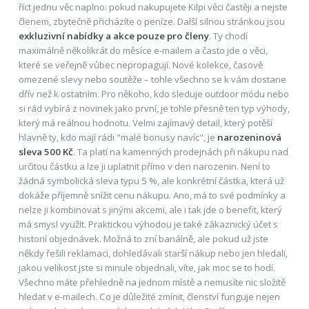
říct jednu věc naplno: pokud nakupujete Kilpi věci častěji a nejste
členem, zbytečně přicházíte o peníze. Další silnou stránkou jsou
exkluzivní nabídky a akce pouze pro členy
. Ty chodí
maximálně několikrát do měsíce e-mailem a často jde o věci,
které se veřejně vůbec nepropagují. Nové kolekce, časově
omezené slevy nebo soutěže – tohle všechno se k vám dostane
dřív než k ostatním. Pro někoho, kdo sleduje outdoor módu nebo
si rád vybírá z novinek jako první, je tohle přesně ten typ výhody,
který má reálnou hodnotu. Velmi zajímavý detail, který potěší
hlavně ty, kdo mají rádi "malé bonusy navíc", je
narozeninová
sleva 500 Kč
. Ta platí na kamenných prodejnách při nákupu nad
určitou částku a lze ji uplatnit přímo v den narozenin. Není to
žádná symbolická sleva typu 5 %, ale konkrétní částka, která už
dokáže příjemně snížit cenu nákupu. Ano, má to své podmínky a
nelze ji kombinovat s jinými akcemi, ale i tak jde o benefit, který
má smysl využít. Praktickou výhodou je také zákaznický účet s
historií objednávek. Možná to zní banálně, ale pokud už jste
někdy řešili reklamaci, dohledávali starší nákup nebo jen hledali,
jakou velikost jste si minule objednali, víte, jak moc se to hodí.
Všechno máte přehledně na jednom místě a nemusíte nic složitě
hledat v e-mailech. Co je důležité zmínit, členství funguje nejen