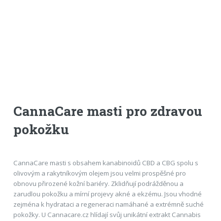
CannaCare masti pro zdravou
pokožku
CannaCare masti s obsahem kanabinoidů CBD a CBG spolu s
olivovým a rakytníkovým olejem jsou velmi prospěšné pro
obnovu přirozené kožní bariéry. Zklidňují podrážděnou a
zarudlou pokožku a mírní projevy akné a ekzému. Jsou vhodné
zejména k hydrataci a regeneraci namáhané a extrémně suché
pokožky. U Cannacare.cz hlídají svůj unikátní extrakt Cannabis