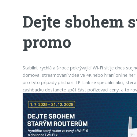
Dejte sbohem s
promo
Stabilní, rychlá a široce pokrývající Wi-Fi síť je dnes st
domova, streamování videa ve 4K nebo hraní online her b
pro tyto případy přichází TP-Link se speciální akcí, kter
cashbacku dostanete zpět část pořizovací ceny, a to ro