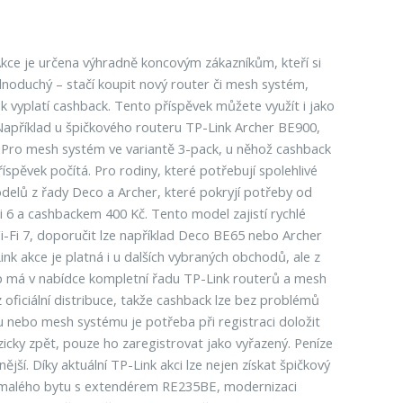
kce je určena výhradně koncovým zákazníkům, kteří si
ednoduchý – stačí koupit nový router či mesh systém,
k vyplatí cashback. Tento příspěvek můžete využít i jako
Například u špičkového routeru TP-Link Archer BE900,
75 Pro mesh systém ve variantě 3-pack, u něhož cashback
spěvek počítá. Pro rodiny, které potřebují spolehlivé
elů z řady Deco a Archer, které pokryjí potřeby od
6 a cashbackem 400 Kč. Tento model zajistí rychlé
-Fi 7, doporučit lze například Deco BE65 nebo Archer
ink akce je platná i u dalších vybraných obchodů, ale z
p má v nabídce kompletní řadu TP-Link routerů a mesh
 oficiální distribuce, takže cashback lze bez problémů
 nebo mesh systému je potřeba při registraci doložit
zicky zpět, pouze ho zaregistrovat jako vyřazený. Peníze
ší. Díky aktuální TP-Link akci lze nejen získat špičkový
lu malého bytu s extendérem RE235BE, modernizaci