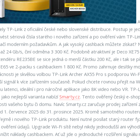
A
ly TP-Link z oficiální české nebo slovenské distribuce. Postup je j
st sériová čísla starého i nového zařízení a po ověření vám TP-Lin
stačí moderním požadavkům. A jak vysoký cashback můžete získat? 
i až 24 Gb/s, činí odměna 3 300 Kč. Podobně atraktivní je Deco XE
ndéru RE235BE se sice jedná o menší částku 200 Kč, ale i tak se pří
BE65 ve 2-packu s cashbackem 1 800 Kč. Promo zahrnuje desítky mod
nosti je skvělou volbou TP-Link Archer AX55 Pro s podporou Wi-Fi 
ignál k více zařízením současně. Pokud chcete rovnou přejít na Wi
 latenci, ideální i pro náročné aplikace jako 8K video nebo VR. TP-L
jako nejlepší varianta nabízí
Smarty.cz
. Tento ověřený český e-sho
sti vašeho bytu či domu. Navíc Smarty.cz zaručuje prodej zařízení z
d 1. července 2025 do 31. prosince 2025. Kromě samotného routeru
zřejmě i nového TP-Link produktu. Není nutné posílat starý router fy
ěření údajů. Upgrade Wi-Fi sítě nebyl nikdy jednodušší ani výhodněj
snížit náklady cashbackem. Ať už jde o jednoduché rozšíření signá