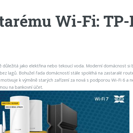
tarému Wi-Fi: TP
ejně důležitá jako elektřina nebo tekoucí voda. Moderní domácnost si 
ez lagů. Bohužel řada domácností stále spoléhá na zastaralé router
á motivuje k výměně starých zařízení za nová s podporou Wi-Fi 6 a ne
vnou na bankovní účet.