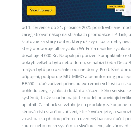
od 1. července do 31. prosince 2025 pořídí vybrané mode
zaregistrovat nákup na stránkách promoakce TP-Link, uvé
šrotovné za starý router, který už svými parametry ne
který podporuje ultrarychlou Wi-Fi 7 a nabídne rychlost
dosahuje 4 000 Kč. Naopak při pořízení kompaktního exte
pokrytí velkého bytu nebo domu, se nabízí třeba Deco 
malých bytů po rozsáhlé rodinné domy. Pro běžné domác
připojení, podporuje MU-MIMO a beamforming pro lepší s
BE550 – obě zařízení přinesou extrémní rychlosti a nízkou
pohledu ceny, rychlosti dodání a zákaznického servisu se 
systémů, takže snadno najdete model odpovídající veliko
uplatnit. Cashback se vztahuje na produkty zakoupené o
sériová čísla starého zařízení, které vyřazujete, a samo
z cashbacku přijdou přímo na uvedený bankovní účet po ov
router nebo mesh systém za skvělou cenu, ale zároveň 