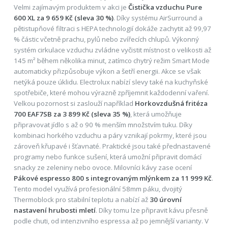
Velmi zajímavým produktem v akci je
Čistička vzduchu Pure
600 XL za 9 659 Kč (sleva 30 %)
. Díky systému AirSurround a
pětistupňové filtraci s HEPA technologií dokáže zachytit až 99,97
% částic včetně prachu, pylů nebo zvířecích chlupů. Výkonný
systém cirkulace vzduchu zvládne vyčistit místnost o velikosti až
145 m² během několika minut, zatímco chytrý režim Smart Mode
automaticky přizpůsobuje výkon a šetří energii. Akce se však
netýká pouze úklidu. Electrolux nabízí slevy také na kuchyňské
spotřebiče, které mohou výrazně zpříjemnit každodenní vaření.
Velkou pozornost si zaslouží například
Horkovzdušná fritéza
700 EAF7SB za 3 899 Kč (sleva 35 %)
, která umožňuje
připravovat jídlo s až o 90 % menším množstvím tuku. Díky
kombinaci horkého vzduchu a páry vznikají pokrmy, které jsou
zároveň křupavé i šťavnaté. Praktické jsou také přednastavené
programy nebo funkce sušení, která umožní připravit domácí
snacky ze zeleniny nebo ovoce. Milovníci kávy zase ocení
Pákové espresso 800 s integrovaným mlýnkem za 11 999 Kč
.
Tento model využívá profesionální 58mm páku, dvojitý
Thermoblock pro stabilní teplotu a nabízí až
30 úrovní
nastavení hrubosti mletí
. Díky tomu lze připravit kávu přesně
podle chuti, od intenzivního espressa až po jemnější varianty. V