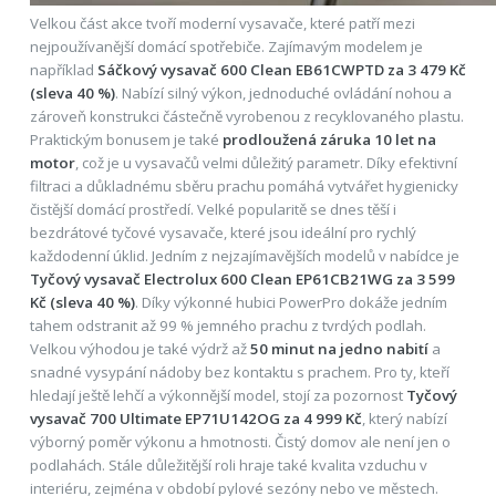
Velkou část akce tvoří moderní vysavače, které patří mezi
nejpoužívanější domácí spotřebiče. Zajímavým modelem je
například
Sáčkový vysavač 600 Clean EB61CWPTD za 3 479 Kč
(sleva 40 %)
. Nabízí silný výkon, jednoduché ovládání nohou a
zároveň konstrukci částečně vyrobenou z recyklovaného plastu.
Praktickým bonusem je také
prodloužená záruka 10 let na
motor
, což je u vysavačů velmi důležitý parametr. Díky efektivní
filtraci a důkladnému sběru prachu pomáhá vytvářet hygienicky
čistější domácí prostředí. Velké popularitě se dnes těší i
bezdrátové tyčové vysavače, které jsou ideální pro rychlý
každodenní úklid. Jedním z nejzajímavějších modelů v nabídce je
Tyčový vysavač Electrolux 600 Clean EP61CB21WG za 3 599
Kč (sleva 40 %)
. Díky výkonné hubici PowerPro dokáže jedním
tahem odstranit až 99 % jemného prachu z tvrdých podlah.
Velkou výhodou je také výdrž až
50 minut na jedno nabití
a
snadné vysypání nádoby bez kontaktu s prachem. Pro ty, kteří
hledají ještě lehčí a výkonnější model, stojí za pozornost
Tyčový
vysavač 700 Ultimate EP71U142OG za 4 999 Kč
, který nabízí
výborný poměr výkonu a hmotnosti. Čistý domov ale není jen o
podlahách. Stále důležitější roli hraje také kvalita vzduchu v
interiéru, zejména v období pylové sezóny nebo ve městech.