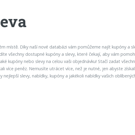
leva
ném místě. Díky naší nové databázi vám pomůžeme najít kupóny a slev
vidíte všechny dostupné kupóny a slevy, které čekají, aby vám pomohl
ějaké kupóny nebo slevy na celou vaši objednávku! Stačí zadat všec
li více peněz. Nemusíte utrácet více, než je nutné, jen abyste získa
nejlepší slevy, nabídky, kupóny a jakékoli nabídky vašich oblíbenýc