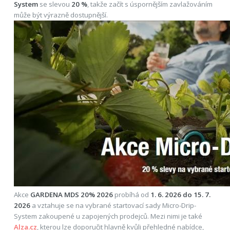
System
se slevou
20 %
, takže začít s úspornějším zavlažováním
může být výrazně dostupnější.
Akce
GARDENA MDS 20% 2026
probíhá od
1. 6. 2026 do 15. 7.
2026
a vztahuje se na vybrané startovací sady Micro-Drip-
System zakoupené u zapojených prodejců. Mezi nimi je také
Alza.cz
, kterou lze doporučit hlavně kvůli přehledné nabídce,