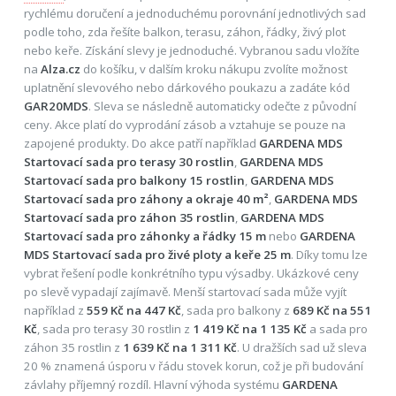
rychlému doručení a jednoduchému porovnání jednotlivých sad
podle toho, zda řešíte balkon, terasu, záhon, řádky, živý plot
nebo keře. Získání slevy je jednoduché. Vybranou sadu vložíte
na
Alza.cz
do košíku, v dalším kroku nákupu zvolíte možnost
uplatnění slevového nebo dárkového poukazu a zadáte kód
GAR20MDS
. Sleva se následně automaticky odečte z původní
ceny. Akce platí do vyprodání zásob a vztahuje se pouze na
zapojené produkty. Do akce patří například
GARDENA MDS
Startovací sada pro terasy 30 rostlin
,
GARDENA MDS
Startovací sada pro balkony 15 rostlin
,
GARDENA MDS
Startovací sada pro záhony a okraje 40 m²
,
GARDENA MDS
Startovací sada pro záhon 35 rostlin
,
GARDENA MDS
Startovací sada pro záhonky a řádky 15 m
nebo
GARDENA
MDS Startovací sada pro živé ploty a keře 25 m
. Díky tomu lze
vybrat řešení podle konkrétního typu výsadby. Ukázkové ceny
po slevě vypadají zajímavě. Menší startovací sada může vyjít
například z
559 Kč na 447 Kč
, sada pro balkony z
689 Kč na 551
Kč
, sada pro terasy 30 rostlin z
1 419 Kč na 1 135 Kč
a sada pro
záhon 35 rostlin z
1 639 Kč na 1 311 Kč
. U dražších sad už sleva
20 % znamená úsporu v řádu stovek korun, což je při budování
závlahy příjemný rozdíl. Hlavní výhoda systému
GARDENA