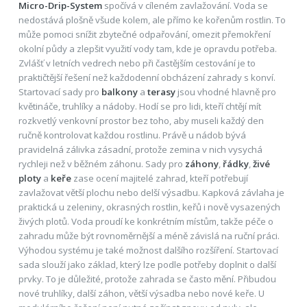
Micro-Drip-System
spočívá v cíleném zavlažování. Voda se
nedostává plošně všude kolem, ale přímo ke kořenům rostlin. To
může pomoci snížit zbytečné odpařování, omezit přemokření
okolní půdy a zlepšit využití vody tam, kde je opravdu potřeba.
Zvlášť v letních vedrech nebo při častějším cestování je to
praktičtější řešení než každodenní obcházení zahrady s konví.
Startovací sady pro
balkony
a
terasy
jsou vhodné hlavně pro
květináče, truhlíky a nádoby. Hodí se pro lidi, kteří chtějí mít
rozkvetlý venkovní prostor bez toho, aby museli každý den
ručně kontrolovat každou rostlinu. Právě u nádob bývá
pravidelná zálivka zásadní, protože zemina v nich vysychá
rychleji než v běžném záhonu. Sady pro
záhony
,
řádky
,
živé
ploty
a
keře
zase ocení majitelé zahrad, kteří potřebují
zavlažovat větší plochu nebo delší výsadbu. Kapková závlaha je
praktická u zeleniny, okrasných rostlin, keřů i nově vysazených
živých plotů. Voda proudí ke konkrétním místům, takže péče o
zahradu může být rovnoměrnější a méně závislá na ruční práci.
Výhodou systému je také možnost dalšího rozšíření. Startovací
sada slouží jako základ, který lze podle potřeby doplnit o další
prvky. To je důležité, protože zahrada se často mění. Přibudou
nové truhlíky, další záhon, větší výsadba nebo nové keře. U