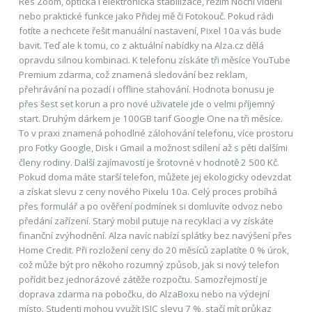
Res Zoom, optická i elektronická stabilizace, režim Noční vidění
nebo praktické funkce jako Přidej mě či Fotokouč. Pokud rádi
fotíte a nechcete řešit manuální nastavení, Pixel 10a vás bude
bavit. Teď ale k tomu, co z aktuální nabídky na Alza.cz dělá
opravdu silnou kombinaci. K telefonu získáte tři měsíce YouTube
Premium zdarma, což znamená sledování bez reklam,
přehrávání na pozadí i offline stahování. Hodnota bonusu je
přes šest set korun a pro nové uživatele jde o velmi příjemný
start. Druhým dárkem je 100GB tarif Google One na tři měsíce.
To v praxi znamená pohodlné zálohování telefonu, více prostoru
pro Fotky Google, Disk i Gmail a možnost sdílení až s pěti dalšími
členy rodiny. Další zajímavostí je šrotovné v hodnotě 2 500 Kč.
Pokud doma máte starší telefon, můžete jej ekologicky odevzdat
a získat slevu z ceny nového Pixelu 10a. Celý proces probíhá
přes formulář a po ověření podmínek si domluvíte odvoz nebo
předání zařízení. Starý mobil putuje na recyklaci a vy získáte
finanční zvýhodnění. Alza navíc nabízí splátky bez navýšení přes
Home Credit. Při rozložení ceny do 20 měsíců zaplatíte 0 % úrok,
což může být pro někoho rozumný způsob, jak si nový telefon
pořídit bez jednorázové zátěže rozpočtu. Samozřejmostí je
doprava zdarma na pobočku, do AlzaBoxu nebo na výdejní
místo. Studenti mohou využít ISIC slevu 7 %, stačí mít průkaz