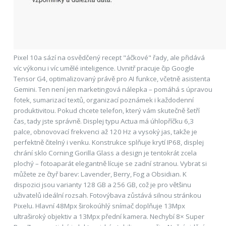
Pixel 10a sází na osvědčený recept "áčkové" řady, ale přidává
víc výkonu i víc umělé inteligence. Uvnitř pracuje čip Google
Tensor G4, optimalizovaný právě pro AI funkce, včetně asistenta
Gemini. Ten není jen marketingová nálepka – pomáhá s úpravou
fotek, sumarizací textů, organizací poznámek i každodenní
produktivitou. Pokud chcete telefon, který vám skutečně šetří
čas, tady jste správně. Displej typu Actua má úhlopříčku 6,3
palce, obnovovací frekvenci až 120 Hz a vysoký jas, takže je
perfektně čitelný i venku. Konstrukce splňuje krytí IP68, displej
chrání sklo Corning Gorilla Glass a design je tentokrát zcela
plochý – fotoaparát elegantně lícuje se zadní stranou. Vybrat si
můžete ze čtyř barev: Lavender, Berry, Fog a Obsidian. K
dispozici jsou varianty 128 GB a 256 GB, což je pro většinu
uživatelů ideální rozsah. Fotovýbava zůstává silnou stránkou
Pixelu. Hlavní 48Mpx širokoúhlý snímač doplňuje 13Mpx
ultraširoký objektiv a 13Mpx přední kamera. Nechybí 8× Super