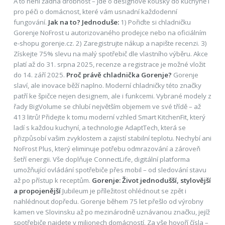
A to není žádná drobnost – jde o designové kousky do kuchyně i
pro péči o domácnost, které vám usnadní každodenní
fungování.
Jak na to? Jednoduše:
1) Pořiďte si chladničku
Gorenje NoFrost u autorizovaného prodejce nebo na oficiálním
e-shopu gorenje.cz. 2) Zaregistrujte nákup a napište recenzi. 3)
Získejte 75% slevu na malý spotřebič dle vlastního výběru. Akce
platí až do 31. srpna 2025, recenze a registrace je možné vložit
do 14. září 2025.
Proč právě chladnička Gorenje?
Gorenje
slaví, ale inovace běží naplno. Moderní chladničky této značky
patří ke špičce nejen designem, ale i funkcemi. Vybrané modely z
řady BigVolume se chlubí největším objemem ve své třídě – až
413 litrů! Přidejte k tomu moderní vzhled Smart KitchenFit, který
ladí s každou kuchyní, a technologie AdaptTech, která se
přizpůsobí vašim zvyklostem a zajistí stabilní teplotu. Nechybí ani
NoFrost Plus, který eliminuje potřebu odmrazování a zároveň
šetří energii. Vše doplňuje ConnectLife, digitální platforma
umožňující ovládání spotřebiče přes mobil – od sledování stavu
až po přístup k receptům.
Gorenje: Život jednodušší, stylovější
a propojenější
Jubileum je příležitost ohlédnout se zpět i
nahlédnout dopředu. Gorenje během 75 let přešlo od výrobny
kamen ve Slovinsku až po mezinárodně uznávanou značku, jejíž
spotřebiče najdete v milionech domácností. Za vše hovoří čísla –