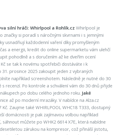
va silní hráči: Whirlpool a Rohlík.cz
Whirlpool je
o značky si poradí s náročnými skvrnami i s jemnými
desky usnadňují každodenní vaření díky promyšleným
as a energii, kredit do online supermarketu vám ulehčí
oupit pohodlně a s doručením až ke dveřím ocení
 Kč se tak k novému spotřebiči dostáváte i k
do 31. prosince 2025 zakoupit jeden z vybraných
oplníte například screenshotem. Následně je nutné do 30
 s recenzí. Po kontrole a schválení vám do 30 dnů přijde
ři nákupech po dobu celého jednoho roku.
Jaké
nice až po moderní mrazáky. V nabídce na Alza.cz
 437 Kč. Zaujme také WHIRLPOOL WHC18 T333, dostupný
nší domácnosti je pak zajímavou volbou například
cí, sáhnout můžete po WHK2 6614 X7E, která nabídne
 desetiletou zárukou na kompresor, což přináší jistotu,