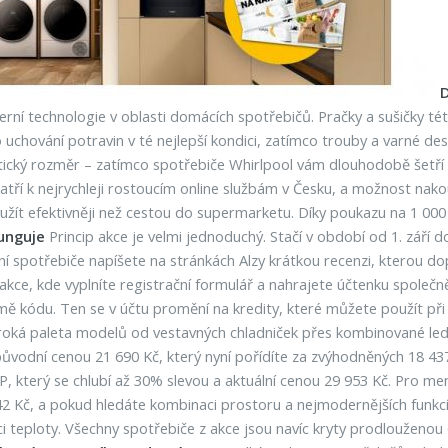
D
ní technologie v oblasti domácích spotřebičů. Pračky a sušičky tét
ro uchování potravin v té nejlepší kondici, zatímco trouby a varné 
tický rozměr – zatímco spotřebiče Whirlpool vám dlouhodobě šetří č
patří k nejrychleji rostoucím online službám v Česku, a možnost nak
využít efektivněji než cestou do supermarketu. Díky poukazu na 1 000
funguje
Princip akce je velmi jednoduchý. Stačí v období od 1. září 
ní spotřebiče napíšete na stránkách Alzy krátkou recenzi, kterou d
ce, kde vyplníte registrační formulář a nahrajete účtenku společně
mě kódu. Ten se v účtu promění na kredity, které můžete použít p
roká paleta modelů od vestavných chladniček přes kombinované led
ůvodní cenou 21 690 Kč, který nyní pořídíte za zvýhodněných 18
, který se chlubí až 30% slevou a aktuální cenou 29 953 Kč. Pro me
2 Kč, a pokud hledáte kombinaci prostoru a nejmodernějších funk
ci teploty. Všechny spotřebiče z akce jsou navíc kryty prodlouženou