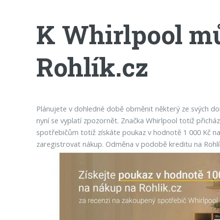
K Whirlpool mů
Rohlík.cz
Plánujete v dohledné době obměnit některý ze svých dom
nyní se vyplatí zpozornět. Značka Whirlpool totiž přich
spotřebičům totiž získáte poukaz v hodnotě 1 000 Kč na 
zaregistrovat nákup. Odměna v podobě kreditu na Rohlí