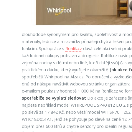
dlouhodobě synonymem pro kvalitu, spolehlivost a moder
materiály, lednice a mrazničky přinášejí chytrá řešení p
funkcím. Spolupráce s
Rohlík.cz
dává celé akci velmi prak
každodenní nákupy potravin a drogerie. Rohlík.cz navíc 
zejména rodiny s dětmi nebo lidé, kteří chtějí svůj čas 
praktickému dárku, který využijete okamžitě.
Jak akce 
spotřebičů Whirlpool na Alza.cz. Po doručení a vyzkouše
dnů od nákupu navštívit webovou stránku organizátora ak
e-mailem poukaz v hodnotě 1 000 Kč na Rohlík.cz ve for
spotřebiče se vyplatí sledovat
Do akce je zařazena ši
najdete například model WHIRLPOOL SP40 812 EU 2 s p
po slevě za 17 842 Kč, nebo větší model WH SP70 T262 P
WHC18D051A1, jenž se pohybuje po slevě na ceně 12 74
objem přes 600 litrů a chytré senzory pro ideální regula