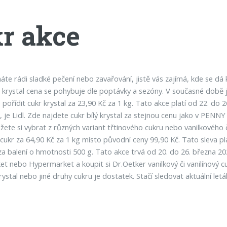
r akce
e rádi sladké pečení nebo zavařování, jistě vás zajímá, kde se dá koup
r krystal cena se pohybuje dle poptávky a sezóny. V současné době j
 pořídit cukr krystal za 23,90 Kč za 1 kg. Tato akce platí od 22. d
 je Lidl. Zde najdete cukr bílý krystal za stejnou cenu jako v PENNY
ůžete si vybrat z různých variant třtinového cukru nebo vanilkového 
kr za 64,90 Kč za 1 kg místo původní ceny 99,90 Kč. Tato sleva pl
 balení o hmotnosti 500 g. Tato akce trvá od 20. do 26. března 20
nebo Hypermarket a koupit si Dr.Oetker vanilkový či vanilínový cu
krystal nebo jiné druhy cukru je dostatek. Stačí sledovat aktuální l