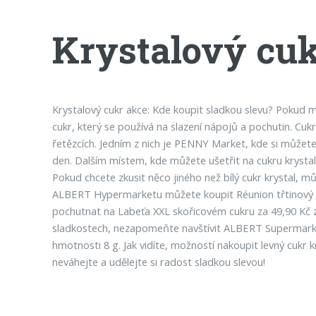
Krystalový cuk
Krystalový cukr akce: Kde koupit sladkou slevu? Pokud mát
cukr, který se používá na slazení nápojů a pochutin. Cuk
řetězcích. Jedním z nich je PENNY Market, kde si můžete
den. Dalším místem, kde můžete ušetřit na cukru krystal,
Pokud chcete zkusit něco jiného než bílý cukr krystal, m
ALBERT Hypermarketu můžete koupit Réunion třtinový cu
pochutnat na Labeťa XXL skořicovém cukru za 49,90 Kč za
sladkostech, nezapomeňte navštívit ALBERT Supermarket 
hmotnosti 8 g. Jak vidíte, možností nakoupit levný cukr 
neváhejte a udělejte si radost sladkou slevou!