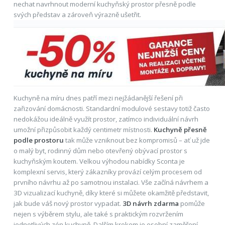
nechat navrhnout moderní kuchyňský prostor přesně podle
svých představ a zároveň výrazně ušetřit.
Kuchyně na míru dnes patří mezi nejžádanější řešení při
zařizování domácnosti. Standardní modulové sestavy totiž často
nedokážou ideálně využít prostor, zatímco individuální návrh
umožní přizpůsobit každý centimetr místnosti.
Kuchyně přesně
podle prostoru
tak může vzniknout bez kompromisů – ať už jde
o malý byt, rodinný dům nebo otevřený obývací prostor s
kuchyňským koutem. Velkou výhodou nabídky Sconta je
komplexní servis, který zákazníky provází celým procesem od
prvního návrhu až po samotnou instalaci. Vše začíná návrhem a
3D vizualizací kuchyně, díky které si můžete okamžitě představit,
jak bude váš nový prostor vypadat.
3D návrh zdarma
pomůže
nejen s výběrem stylu, ale také s praktickým rozvržením
jednotlivých zón kuchyně. Dalším krokem je osobní zaměření