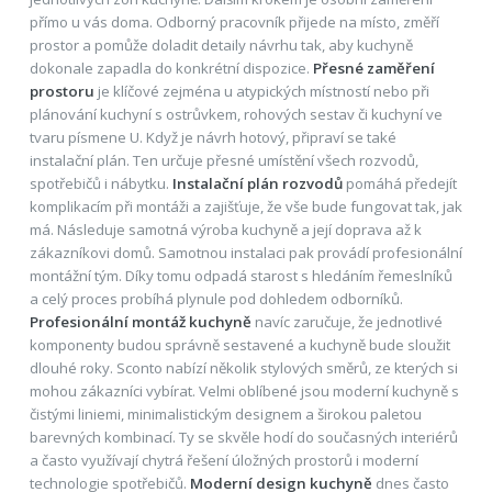
přímo u vás doma. Odborný pracovník přijede na místo, změří
prostor a pomůže doladit detaily návrhu tak, aby kuchyně
dokonale zapadla do konkrétní dispozice.
Přesné zaměření
prostoru
je klíčové zejména u atypických místností nebo při
plánování kuchyní s ostrůvkem, rohových sestav či kuchyní ve
tvaru písmene U. Když je návrh hotový, připraví se také
instalační plán. Ten určuje přesné umístění všech rozvodů,
spotřebičů i nábytku.
Instalační plán rozvodů
pomáhá předejít
komplikacím při montáži a zajišťuje, že vše bude fungovat tak, jak
má. Následuje samotná výroba kuchyně a její doprava až k
zákazníkovi domů. Samotnou instalaci pak provádí profesionální
montážní tým. Díky tomu odpadá starost s hledáním řemeslníků
a celý proces probíhá plynule pod dohledem odborníků.
Profesionální montáž kuchyně
navíc zaručuje, že jednotlivé
komponenty budou správně sestavené a kuchyně bude sloužit
dlouhé roky. Sconto nabízí několik stylových směrů, ze kterých si
mohou zákazníci vybírat. Velmi oblíbené jsou moderní kuchyně s
čistými liniemi, minimalistickým designem a širokou paletou
barevných kombinací. Ty se skvěle hodí do současných interiérů
a často využívají chytrá řešení úložných prostorů i moderní
technologie spotřebičů.
Moderní design kuchyně
dnes často