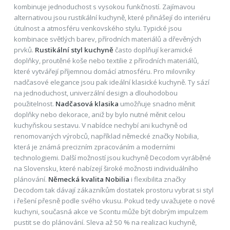
kombinuje jednoduchost s vysokou funkčností. Zajímavou
alternativou jsou rustikální kuchyně, které přinášejí do interiéru
útulnost a atmosféru venkovského stylu. Typické jsou
kombinace světlých barev, přírodních materiálů a dřevěných
prvků.
Rustikální styl kuchyně
často doplňují keramické
doplňky, proutěné koše nebo textilie z přírodních materiálů,
které vytvářejí příjemnou domácí atmosféru. Pro milovníky
nadčasové elegance jsou pak ideální klasické kuchyně. Ty sází
na jednoduchost, univerzální design a dlouhodobou
použitelnost.
Nadčasová klasika
umožňuje snadno měnit
doplňky nebo dekorace, aniž by bylo nutné měnit celou
kuchyňskou sestavu. V nabídce nechybí ani kuchyně od
renomovaných výrobců, například německé značky Nobilia,
která je známá precizním zpracováním a moderními
technologiemi. Další možností jsou kuchyně Decodom vyráběné
na Slovensku, které nabízejí široké možnosti individuálního
plánování.
Německá kvalita Nobilia
i flexibilita značky
Decodom tak dávají zákazníkům dostatek prostoru vybrat si styl
i řešení přesně podle svého vkusu. Pokud tedy uvažujete o nové
kuchyni, současná akce ve Scontu může být dobrým impulzem
pustit se do plánování. Sleva až 50 % na realizaci kuchyně,