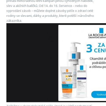
přináší mimořádnou letní kampaň plnou výhodných nabídek,
slev a akčních balíčků. Od 14. do 16. července – nebo do
vyprodání zásob – můžete doplnit zásoby péče o zdraví celé
rodiny se slevami, dárky a produkty, které potěší i náročného
zákazníka.