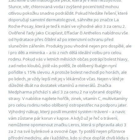
Začněme u dermatologické péče, která je v létě nezbytností.
Slunce, vítr, chlorovaná voda i zvýšené pocení totiž mohou
citlivou pokožku snadno podráždit. Pokud hledáte řešení, které
doporučují samotní dermatologové, sáhněte po značce La
Roche-Posay, která je teď k mání ve výhodné akci 3 za cenu 2.
Ověřené řady jako Cicaplast, Effaclar či Anthelios nabídnou vše
od hydratace přes čištění až po intenzivní ochranu před
slunečním zářením. Produkty jsou vhodné nejen pro dospělé, ale
i pro děti a miminka – a to z nich dělá ideální volbu pro celou
rodinu. Pokud vás v letních měsících občas potrápí bolest hlavy,
zad nebo kloubů, jistě vás potěší, že oblíbený Ibalgin nyní
pořídíte s 15% slevou. A protože bolest nechodí po horách, ale
po lidech, je vždy lepší mít jej v lékárničce včas. Nejen v létě je
důležité dbát na dostatek vitamínů a minerálů. Značka
Medpharma přichází s akcí 3 za cenu 2 na vybrané doplňky
stravy. V nabídce najdete hořčík, zinek, vitamín C, multivitamíny
pro celou rodinu nebo oblíbený ostropestřec na podporu jater.
Výhodný nákup, který posílí imunitní systém i trávení – a navíc
vám zůstane pár korun v kapse. A když už je řeč o trávení,
nemůžeme opomenout značku Leros, která si připravila akci 3
za 2 na své bylinkové a ovocné čaje. Ty potěší nejen příznivce
přírodní medicíny, ale i každého, kdo si chce dopřát chvíli klidu s