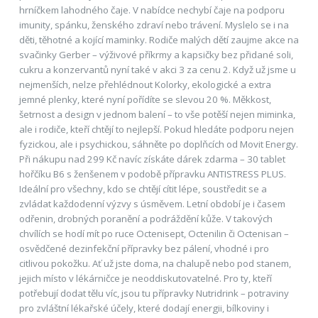
hrníčkem lahodného čaje. V nabídce nechybí čaje na podporu
imunity, spánku, ženského zdraví nebo trávení. Myslelo se i na
děti, těhotné a kojící maminky. Rodiče malých dětí zaujme akce na
svačinky Gerber – výživové příkrmy a kapsičky bez přidané soli,
cukru a konzervantů nyní také v akci 3 za cenu 2. Když už jsme u
nejmenších, nelze přehlédnout Kolorky, ekologické a extra
jemné plenky, které nyní pořídíte se slevou 20 %. Měkkost,
šetrnost a design v jednom balení – to vše potěší nejen miminka,
ale i rodiče, kteří chtějí to nejlepší. Pokud hledáte podporu nejen
fyzickou, ale i psychickou, sáhněte po doplňcích od Movit Energy.
Při nákupu nad 299 Kč navíc získáte dárek zdarma – 30 tablet
hořčíku B6 s ženšenem v podobě přípravku ANTISTRESS PLUS.
Ideální pro všechny, kdo se chtějí cítit lépe, soustředit se a
zvládat každodenní výzvy s úsměvem. Letní období je i časem
odřenin, drobných poranění a podráždění kůže. V takových
chvílích se hodí mít po ruce Octenisept, Octenilin či Octenisan –
osvědčené dezinfekční přípravky bez pálení, vhodné i pro
citlivou pokožku. Ať už jste doma, na chalupě nebo pod stanem,
jejich místo v lékárničce je neoddiskutovatelné. Pro ty, kteří
potřebují dodat tělu víc, jsou tu přípravky Nutridrink – potraviny
pro zvláštní lékařské účely, které dodají energii, bílkoviny i