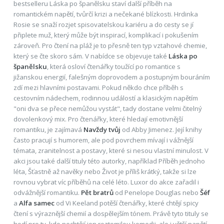
bestselleru Láska po španělsku staví další příběh na
romantickém napětí, tvůrčí krizi a nečekané blízkosti. Hrdinka
Rosie se snaží rozjet spisovatelskou kariéru a do cesty se jí
připlete muž, který může být inspirací, komplikací i pokušením
zároveň. Pro čtení na pláž je to přesně ten typ vztahové chemie,
který se čte skoro sám. V nabídce se objevuje také
Láska po
španělsku
, která osloví čtenářky toužící po romantice s
jižanskou energií, falešným doprovodem a postupným bouráním
zdí mezi hlavními postavami. Pokud někdo chce příběh s
cestovním nádechem, rodinnou událostí a klasickým napětím
"oni dva se přece nemůžou vystát", tady dostane velmi čitelný
dovolenkový mix. Pro čtenářky, které hledají emotivnější
romantiku, je zajímavá
Navždy tvůj
od Abby Jimenez. Její knihy
často pracují s humorem, ale pod povrchem mívají i vážnější
témata, zranitelnost a postavy, které si nesou vlastní minulost. V
akci jsou také další tituly této autorky, například Příběh jednoho
léta, Šťastně až navěky nebo Život je příliš krátký, takže si lze
rovnou vybrat víc příběhů na celé léto. Luxor do akce zařadil i
odvážnější romantiku.
Pět bratrů
od Penelope Douglas nebo
Šéf
a
Alfa samec
od Vi Keeland potěší čtenářky, které chtějí spicy
čtení s výraznější chemií a dospělejším tónem. Právě tyto tituly se