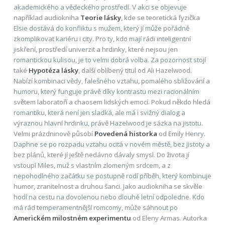
akademického a vědeckého prostředí. V akci se objevuje
například audiokniha
Teorie lásky
, kde se teoretická fyzička
Elsie dostává do konfliktu s mužem, který jí může pořádně
zkomplikovat kariéru i city. Pro ty, kdo mají rádi inteligentní
jiskření, prostředí univerzit a hrdinky, které nejsou jen
romantickou kulisou, je to velmi dobrá volba. Za pozornost stojí
také
Hypotéza lásky
, další oblíbený titul od Ali Hazelwood.
Nabízí kombinaci vědy, falešného vztahu, pomalého sbližování a
humoru, který funguje právě díky kontrastu mezi racionálním
světem laboratoří a chaosem lidských emocí. Pokud někdo hledá
romantiku, která není jen sladká, ale má i svižný dialog a
výraznou hlavní hrdinku, právě Hazelwood je sázka na jistotu.
Velmi prázdninově působí
Povedená historka
od Emily Henry.
Daphne se po rozpadu vztahu ocitá v novém městě, bez jistoty a
bez plánů, které jí ještě nedávno dávaly smysl. Do života jí
vstoupí Miles, muž s vlastním zlomeným srdcem, a z
nepohodlného začátku se postupně rodí příběh, který kombinuje
humor, zranitelnost a druhou šanci. Jako audiokniha se skvěle
hodí na cestu na dovolenou nebo dlouhé letní odpoledne. Kdo
má rád temperamentnější romcomy, může sáhnout po
Americkém milostném experimentu
od Eleny Armas. Autorka