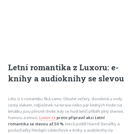
Letní romantika z Luxoru: e-
knihy a audioknihy se slevou
Léto si o romantiku říká samo. Dlouhé večery, dovolená u vody,
cesta vlakem, odpočinek na terase nebo pár klidných hodin na
lehátku jsou přesně chvíle, kdy se hodí lehčí příběh plný chemie,
humoru a emocí.
Luxor.cz
proto připravil akci Letní
romantika se slevou až 50 %
, která potěší hlavně čtenářky a
posluchačky hledající oddechové e-knihy a audioknihy na