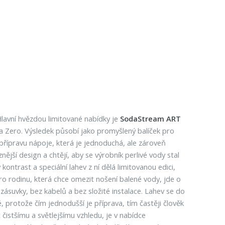
lavní hvězdou limitované nabídky je
SodaStream ART
na Zero. Výsledek působí jako promyšlený balíček pro
 přípravu nápoje, která je jednoduchá, ale zároveň
nější design a chtějí, aby se výrobník perlivé vody stal
ntrast a speciální lahev z ní dělá limitovanou edici,
ro rodinu, která chce omezit nošení balené vody, jde o
z zásuvky, bez kabelů a bez složité instalace. Lahev se do
, protože čím jednodušší je příprava, tím častěji člověk
t čistšímu a světlejšímu vzhledu, je v nabídce