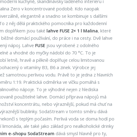
moderní kuchyně, skandinávsky laděného interiéru i
ť Malina Zero v koncentrované podobě. Kdo naopak
iverzálně, elegantně a snadno se kombinuje s dalšími
 To z něj dělá praktického pomocníka pro každodenní
vým doplňkem jsou také
lahve FUSE 2× 1 l Malina
, které
 běžné domácí používání, do práce i na cesty. Dvě lahve
vený nápoj. Lahve
FUSE
jsou vyrobené z odolného
telné a vhodné do myčky nádobí do 70 °C. To je
obí letně, hravě a pěkně doplňuje celou limitovanou
bohacený o vitamíny B3, B6 a zinek. Výrobce jej
 než samotnou perlivou vodu. Právě to je jedna z hlavních
oměru 1:19. Praktická odměrka ve víčku pomáhá s
alinového nápoje. To je výhodné nejen z hlediska
akovaně použitelné lahve. Domácí příprava nápojů má
ožství koncentrátu, nebo výraznější, pokud má chuť na
je výraznější bublinky. SodaStream v tomto směru dává
tí nekončí s teplým počasím. Perlivá voda se doma hodí po
 limonáda, ale také jako základ pro nealkoholické drinky
lním e-shopu SodaStream
dává smysl hlavně pro ty,