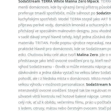
SodaStream TERRA White Malina Zero Mpack
. TERRA
menší domácnosti, kde by výrazný černý přístroj působil
preferuje tmavší spotřebiče, může sáhnout po
SodaStr
kuchyňskými spotřebiči. Model TERRA stejně jako ART fu
přípravu perlivé vody, domácích limonád a ochucených 
přicházejí ve speciálním malinovém designu. Jsou vhodné
v sadě dávají smysl hlavně tehdy, když jedna zůstává d
materiálu TRITAN. Podle popisu výrobce nepraskají, nea
praktické hlavně pro domácnosti, kde se SodaStream použ
edici. Chuťovou linku celé akce tvoří
Malina Zero
. Jde o 
představuje jako lehčí ovocné osvěžení pro ty, kteří nech
výhod SodaStreamu - člověk si může intenzitu nápoje u
dávkováním a jedna dávka vystačí na velkou lahev SodaSt
pohodlí, ale i z hlediska místa v domácnosti. Místo mn
velkou výhodu v možnosti personalizace.
SodaStream M
intenzivnější ovocné osvěžení. Stejně tak lze regulovat 
uživateli větší kontrolu než hotové balené nápoje. Limit
celý rok, ať už k obědu, večernímu filmu, práci u počíta
s ledem, citrusy, mátou nebo čerstvým ovocem. Stačí pá