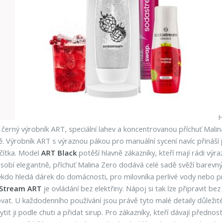
H
 černý výrobník ART, speciální lahev a koncentrovanou příchuť Mali
ně. Výrobník ART s výraznou pákou pro manuální sycení navíc přináší
ačítka. Model
ART Black
potěší hlavně zákazníky, kteří mají rádi výraz
obí elegantně, příchuť Malina Zero dodává celé sadě svěží barevný ko
 někdo hledá dárek do domácnosti, pro milovníka perlivé vody nebo p
Stream ART
je ovládání bez elektřiny. Nápoj si tak lze připravit be
vat. U každodenního používání jsou právě tyto malé detaily důležité
it ji podle chuti a přidat sirup. Pro zákazníky, kteří dávají přednos