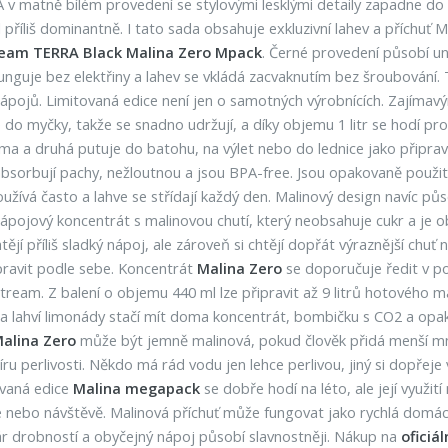
 v matně bílém provedení se stylovými lesklými detaily zapadne do 
 příliš dominantně. I tato sada obsahuje exkluzivní lahev a příchu
eam TERRA Black Malina Zero Mpack
. Černé provedení působí un
nguje bez elektřiny a lahev se vkládá zacvaknutím bez šroubování.
nápojů. Limitovaná edice není jen o samotných výrobnících. Zajíma
 do myčky, takže se snadno udržují, a díky objemu 1 litr se hodí pro
oma a druhá putuje do batohu, na výlet nebo do lednice jako připra
bsorbují pachy, nežloutnou a jsou BPA-free. Jsou opakovaně použi
ívá často a lahve se střídají každý den. Malinový design navíc půs
nápojový koncentrát s malinovou chutí, který neobsahuje cukr a je o
tějí příliš sladký nápoj, ale zároveň si chtějí dopřát výraznější chuť
pravit podle sebe. Koncentrát
Malina Zero
se doporučuje ředit v p
ream. Z balení o objemu 440 ml lze připravit až 9 litrů hotového m
oha lahví limonády stačí mít doma koncentrát, bombičku s CO2 a op
alina Zero
může být jemně malinová, pokud člověk přidá menší mn
míru perlivosti. Někdo má rád vodu jen lehce perlivou, jiný si dopře
ovaná edice
Malina megapack
se dobře hodí na léto, ale její využi
če nebo návštěvě. Malinová příchuť může fungovat jako rychlá domácí
r drobností a obyčejný nápoj působí slavnostněji. Nákup na
oficiá