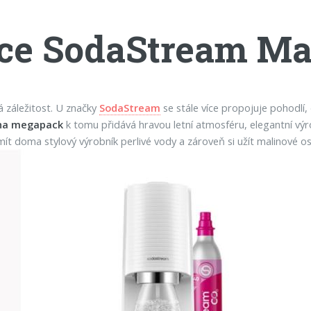
ice SodaStream M
á záležitost. U značky
SodaStream
se stále více propojuje pohodlí,
na megapack
k tomu přidává hravou letní atmosféru, elegantní výro
ít doma stylový výrobník perlivé vody a zároveň si užít malinové os