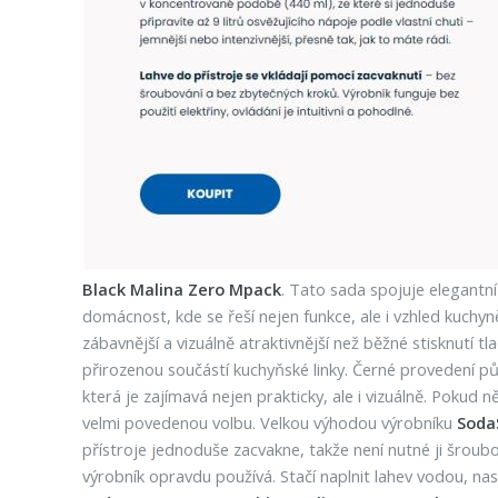
Black Malina Zero Mpack
. Tato sada spojuje elegantní
domácnost, kde se řeší nejen funkce, ale i vzhled kuchy
zábavnější a vizuálně atraktivnější než běžné stisknutí tl
přirozenou součástí kuchyňské linky. Černé provedení půs
která je zajímavá nejen prakticky, ale i vizuálně. Pokud
velmi povedenou volbu. Velkou výhodou výrobníku
Soda
přístroje jednoduše zacvakne, takže není nutné ji šroubo
výrobník opravdu používá. Stačí naplnit lahev vodou, nasyt