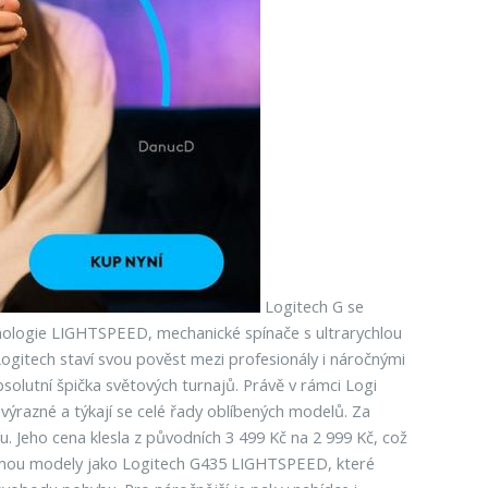
Logitech G se
hnologie LIGHTSPEED, mechanické spínače s ultrarychlou
ogitech staví svou pověst mezi profesionály i náročnými
solutní špička světových turnajů. Právě v rámci Logi
 výrazné a týkají se celé řady oblíbených modelů. Za
u. Jeho cena klesla z původních 3 499 Kč na 2 999 Kč, což
ujmou modely jako Logitech G435 LIGHTSPEED, které