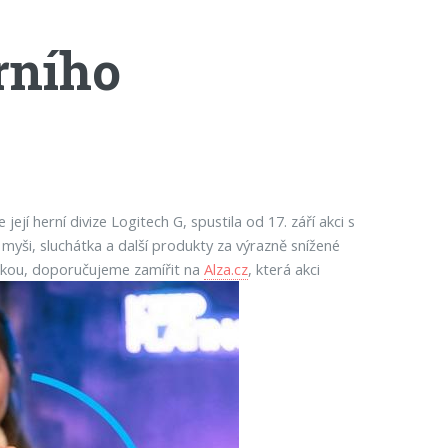
rního
ejí herní divize Logitech G, spustila od 17. září akci s
, myši, sluchátka a další produkty za výrazně snížené
árukou, doporučujeme zamířit na
Alza.cz
, která akci