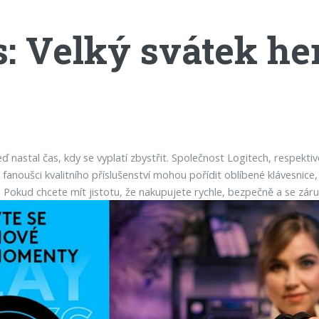
: Velký svátek he
 nastal čas, kdy se vyplatí zbystřit. Společnost Logitech, respektive j
 fanoušci kvalitního příslušenství mohou pořídit oblíbené klávesnice
žít? Pokud chcete mít jistotu, že nakupujete rychle, bezpečně a se z