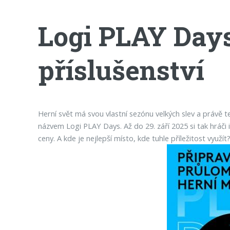
Logi PLAY Days
příslušenství
Herní svět má svou vlastní sezónu velkých slev a právě teď
názvem Logi PLAY Days. Až do 29. září 2025 si tak hráči i
ceny. A kde je nejlepší místo, kde tuhle příležitost vyu