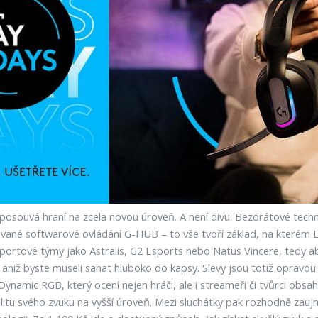
 posouvá hraní na zcela novou úroveň. A není divu. Bezdrátové tec
vané softwarové ovládání G-HUB – to vše tvoří základ, na kterém L
sportové týmy jako Astralis, G2 Esports nebo Natus Vincere, tedy ab
 aniž byste museli sahat hluboko do kapsy. Slevy jsou totiž opravdu
Dynamic RGB, který ocení nejen hráči, ale i streameři či tvůrci obsah
litu svého zvuku na vyšší úroveň. Mezi sluchátky pak rozhodně za