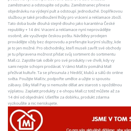
zaměstnanci a odstoupíte od pultu. Zaměstnanec přinese
objednávku na výdejní pult a odstoupí. Jednoduché. Doplňkovou
službou je také prodloužení lhůty pro vrácení a reklamace zboží.
Tato doba bude dlouhá stejně dlouho jako karanténa České
republiky + 14 dní. Vracení a reklamace nyní neprovádějte
osobně, ale využívejte českou poštu. Návštěvy prodejen
provádějte vždy bez doprovodu a preferujte kurýrní služby, kde
je to jen možné. Pro obchodníky, kteří museli zavřít své obchody
je tu připravena možnost přidat svůj sortiment do sortimentu
Mall.cz. Zajistíte tak odběr pro své produkty i ve chvíli, kdy vy
sami nejste schopni prodávat. V rámci Mall.tv pomáhá Mall
přežívat kultuře. Ta se přesunula z hledišť, klubů a sálů do online
světa. Použijte Mall.tv, podpořte umělce a užijte si spoustu
zábavy. Díky Mall Pay si nemusíte dělat ani starosti s opožděnou
výplatou. Zaplatit produkty z e-shopu Mall.cz totiž můžete až za
14 dní od objednání. Ušetříte za dobírku, produkt zdarma
vyzkoušíte a nic neriskujete.