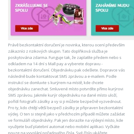
Právě bezkontaktní doručení je novinka, kterou ocení především
zákazníci z rizikových skupin. Tato doplňková služba je
poskytována zdarma. Funguje tak, že zaplatíte předem nebo s
odkladem na 14 dní s Mall pay a vyberete dopravu -
bezkontaktní doručení. Objednávku pak odešlete. Dopravce vás
následně bude kontaktovat SMS zprávou a e-mailem. Podle
instrukcí se domluvte s kurýrem na místě, kde chcete
objednávku zanechat. Smluvené místo potvrdíte přímo kurýrovi
SMS zprávou. Jakmile kurýr objednávku na dané místo uloží,
pořídí fotografii zásilky a vy si ji můžete bezpečně vyzvednout.
Pro ty, kdo chtějí větší bezpečí zásilky je připraven bezkontaktní
výdej. O ten si stejně jako v předchozím případě můžete zažádat
ve formuláři objednávky. Pak jen dorazíte na výdejní místo, kde
využijete buď platební automat nebo mobilní aplikaci. Vyčkáte
pouze na vyvolání pořadového čísla. Své číslo ukážete