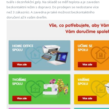
tváře i dezinfekční gely. Na skladě se měří teplota a je zaveden
bezkontaktní režim s dopravci. Do prodejen se nedostane více
než 3 zákazníci. A zavedna je také možnost bezkontaktního
doručení až k vašim dveřím.