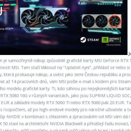
J
ím je samozřejmě nákup způsobilé grafické karty MSI GeForce RTX 50
nosti MSI. Tam stačí kliknout na "Uplatnit nyní", přihlásit se nebo 
y, která prokazuje nákup, a uvést jako zemi Českou republiku a prod
trvat až 14 pracovních dnů, vám MSI pošle e-mail s kódem pro Stea
tního modelu grafické karty. Ti, kdo sáhnou po nejvýkonnějších k
y RTX 5080 16G v různých variantách, jako jsou SUPRIM LIQUID S
0 EUR a základní modely RTX 5060 Ti nebo RTX 5060 pak 20 EUR. Tah
 rozpočtem, až po high-endové modely pro náročné uživatele a tvůr
ll čip NVIDIE v kombinaci s chlazením a zpracováním od MSI vám dá
50 staví na architektuře NVIDIA Blackwell a přinášejí řadu inovací
ší výpočty, nižší spotřebu a výrazně vyšší výkon při hraní i tvorbě o