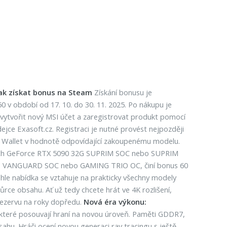
ak získat bonus na Steam
Získání bonusu je
 v období od 17. 10. do 30. 11. 2025. Po nákupu je
si vytvořit nový MSI účet a zaregistrovat produkt pomocí
ejce Exasoft.cz. Registraci je nutné provést nejpozději
m Wallet v hodnotě odpovídající zakoupenému modelu.
artách GeForce RTX 5090 32G SUPRIM SOC nebo SUPRIM
OC, VANGUARD SOC nebo GAMING TRIO OC, činí bonus 60
le nabídka se vztahuje na prakticky všechny modely
ce obsahu. Ať už tedy chcete hrát ve 4K rozlišení,
 rezervu na roky dopředu.
Nová éra výkonu:
, které posouvají hraní na novou úroveň. Paměti GDDR7,
bsahu. Hráči ocení novou generaci ray tracingu s ještě