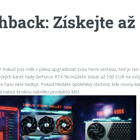
back: Získejte až
 Pokud jste měli v plánu upgradovat svou herní sestavu, teď je ten 
ických karet řady GeForce RTX 50 můžete získat až 100 EUR na svů
takže času není nazbyt. Pokud hledáte spolehlivý obchod, kde novou 
a nabízí širokou nabídku produktů MSI.