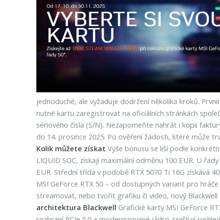
jednoduché, ale vyžaduje dodržení několika kroků. Prvn
nutné kartu zaregistrovat na oficiálních stránkách společ
sériového čísla (S/N). Nezapomeňte nahrát i kopii faktur
do 14. prosince 2025. Po ověření žádosti, které může 
Kolik můžete získat
Výše bonusu se liší podle konkré
LIQUID SOC, získají maximální odměnu 100 EUR. U řad
EUR. Střední třída v podobě RTX 5070 Ti 16G získává 4
MSI GeForce RTX 50 – od dostupných variant pro hráče s
streamovat, nebo tvořit grafiku či video, nový Blackwe
architektura Blackwell
Grafické karty MSI GeForce RTX 
rozhraní PCIe 5.0 a modernizované jádro zajišťují rychlej