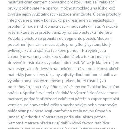
multifunkčním centrem obývacího prostoru. Nabízejí relaxační
prvky, polohovatelné opěrky i možnost rozkladu na lůžko, což
zvyšuje jejich využitelnost v každodenním životě. Úložné prostory
integrované přímo v konstrukci pak řeší jeden z nejčastějších
problémů moderních domácností – nedostatek místa. Praktické
řešení, které šetří prostor, aniž by narušilo estetiku interiéru.
Podobný přístup se promítá i do segmentu postelí. Moderní
postel není jen rám s matrací, ale promyšlený systém, který
ovlivňuje kvalitu spánku i celkové pohodlí. Na výběr jsou
čalouněné varianty s širokou škálou látek a textur i masivní
dřevěné konstrukce s vysokou odolností. Důraz je kladen nejen
na design, ale především na funkčnost a životnost. Konstrukční
materiály jsou voleny tak, aby zajistily dlouhodobou stabilitu a
vysokou nosnost. Významným prvkem, který často bývá
podceňován, jsou rošty. Přitom právě ony tvoří základ kvalitního
spánku. Správně zvolený rošt dokáže výrazně zlepšit vlastnosti
matrace, podpořit přirozené zakřivení páteře a zajistit optimální
ventilaci. Polohovatelné rošty s mechanickým nebo motorovým
ovládáním pak posouvají komfort na zcela novou úroveň a
umožňují individuální nastavení podle aktuálních potřeb.
Samotné matrace představují další klíčový faktor. Nabídka