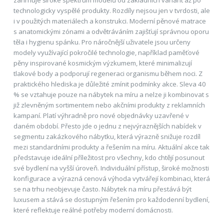
zahrnuje široké spektrum modelů od základních variant až po
technologicky vyspělé produkty. Rozdíly nejsou jen v tvrdosti, ale
i v použitých materiálech a konstrukci. Moderní pěnové matrace
s anatomickými zónami a odvětráváním zajišťují správnou oporu
těla i hygienu spánku. Pro náročnější uživatele jsou určeny
modely využívající pokročilé technologie, například paměťové
pěny inspirované kosmickým výzkumem, které minimalizují
tlakové body a podporují regeneraci organismu během noci. Z
praktického hlediska je důležité zmínit podmínky akce. Sleva 40
% se vztahuje pouze na nábytek na míru a nelze ji kombinovat s
již zlevněným sortimentem nebo akčními produkty z reklamních
kampaní. Platí výhradně pro nové objednávky uzavřené v
daném období. Přesto jde o jednu z nejvýraznějších nabídek v
segmentu zakázkového nábytku, která výrazně snižuje rozdíl
mezi standardními produkty a řešením na míru. Aktuální akce tak
představuje ideální příležitost pro všechny, kdo chtějí posunout
své bydlení na vyšší úroveň. Individuální přístup, široké možnosti
konfigurace a výrazná cenová výhoda vytvářejí kombinaci, která
se na trhu neobjevuje často. Nábytek na míru přestává být
luxusem a stává se dostupným řešením pro každodenní bydlení,
které reflektuje reálné potřeby moderní domácnosti.