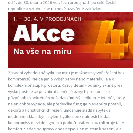
od 1. do 30. dubna 2026 ve všech prodejnách po celé České
republice a vztahuje se na nově uzavřené zakázky.
Zásadní výhodou nábytku na míru je možnost vytvořit řešení bez
kompromisů. Nejde jen o výběr barvy nebo materiálu, ale o
komplexní přístup k prostoru. Každý detail – od šířky skříně přes
výšku postele až po vnitřní členění úložných prostor – lze
přizpůsobit konkrétním požadavkům. Výsledkem je interiér, který
nejen dobře vypadá, ale především funguje. Variabilita potahů,
dekorů a konstrukčních řešení umožňuje sladit nábytek s
moderním i klasickým stylem bydlení bez nutnosti hledat
kompromisy mezi designem a praktičností. Velkou roli hraje také
komfort. Sedací soupravy dnes nejsou jen místem k sezení, ale