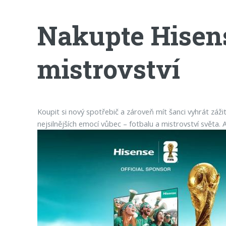
Nakupte Hisense
mistrovství
Koupit si nový spotřebič a zároveň mít šanci vyhrát záži
nejsilnějších emocí vůbec – fotbalu a mistrovství světa. 