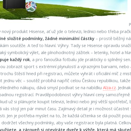
P
v nový produkt Hisense, ať už jde o televizi, lednici nebo třeba pra
né složité podmínky, žádné minimální částky
– prostě běžný nák
nkám soutěže. A teď to hlavní. Výhry. Tady se Hisense opravdu snaž
ký symbolický výlet, ale plnohodnotný zážitek – letenky, hotel a h
upuje každý rok
, a pro fanouška fotbalu jde prakticky o splněný sen.
nou zobrazit sport s extrémní plynulostí a výraznými barvami, nebo
chu štěstí hned při registraci, můžete vyhrát i oficiální míč z mist
it jednu věc – soutěž probíhá napříč celou Českou republikou, takže 
přehledného nákupu, dává smysl podívat se na nabídku
Alza.cz
. Jedna
ípadnou registrací. Pravděpodobnost výhry hlavní ceny samozřejmě n
okud už si plánujete koupit televizi, lednici nebo jiný větší spotřebi
á vás stojí jen pár minut času. Zajímavý detail je i možnost účast
i. Jen je potřeba myslet na to, že každá účtenka se dá použít pouz
a dodržet všechny podmínky, aby vaše registrace byla platná. Celko
yužijete, a zároveň si otevíráte dveře k výhře, která má skute