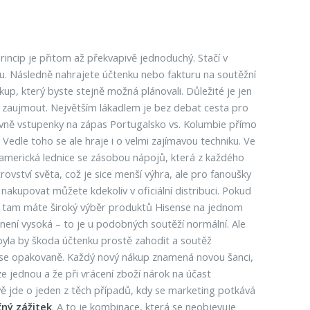
rincip je přitom až překvapivě jednoduchý. Stačí v
čku. Následně nahrajete účtenku nebo fakturu na soutěžní
up, který byste stejně možná plánovali. Důležité je jen
í zaujmout. Největším lákadlem je bez debat cesta pro
lavně vstupenky na zápas Portugalsko vs. Kolumbie přímo
 Vedle toho se ale hraje i o velmi zajímavou techniku. Ve
 americká lednice se zásobou nápojů, která z každého
rovství světa, což je sice menší výhra, ale pro fanoušky
nakupovat můžete kdekoliv v oficiální distribuci. Pokud
k tam máte široký výběr produktů Hisense na jednom
ení vysoká – to je u podobných soutěží normální. Ale
č, byla by škoda účtenku prostě zahodit a soutěž
nit se opakovaně. Každý nový nákup znamená novou šanci,
e jednou a že při vrácení zboží nárok na účast
vě jde o jeden z těch případů, kdy se marketing potkává
čný zážitek
. A to je kombinace, která se neobjevuje