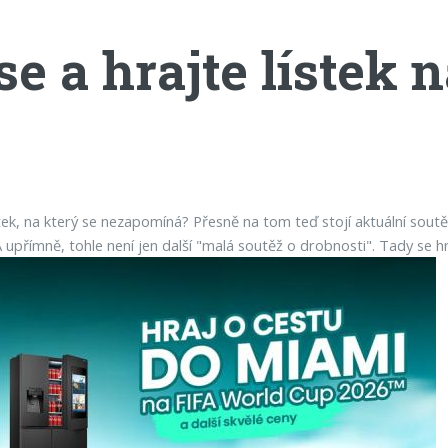
 a hrajte lístek n
tek, na který se nezapomíná? Přesně na tom teď stojí aktuální soutě
A upřímně, tohle není jen další "malá soutěž o drobnosti". Tady se h