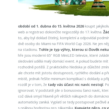
období od 1. dubna do 15. května 2026
koupit jakýkoli
web a registraci dokončíte nejpozději do 17. května.
Žád
to, aby byl doklad čitelný, kompletní a odpovídal podmí
dvě osoby do Miami na FIFA World Cup 2026. Ne jen něja
na stadionu.
Tohle je typ výhry, kterou si člověk nek
hře jsou moderní 65" RGB MiniLED televize, které zvlád
sledování udělá malý domácí event. A pokud budete mít tro
rozhodně potěší. Z praktického hlediska je důležité zmín
ale chcete mít jistotu dostupnosti, rychlého dodání a 
místě, jednak řešíte minimum komplikací s doklady a př
rozdíl je v tom, že
tady vás účast nic navíc nestojí
. P
ignorovat. V podstatě jde o bonusovou šanci navíc, kter
což dává smysl hlavně při větších nákupech do domácnost
automaticky zaniká. Vyplatí se tedy postupovat pečlivě 
s reálnou hodnotou pro zákazníka.
Kupujete něco, co v