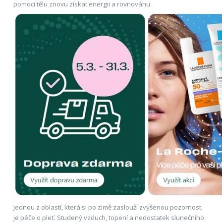
pomoci tělu znovu získat energii a rovnováhu.
Jednou z oblastí, která si po zimě zaslouží zvýšenou pozornost,
je péče o pleť. Studený vzduch, topení a nedostatek slunečního