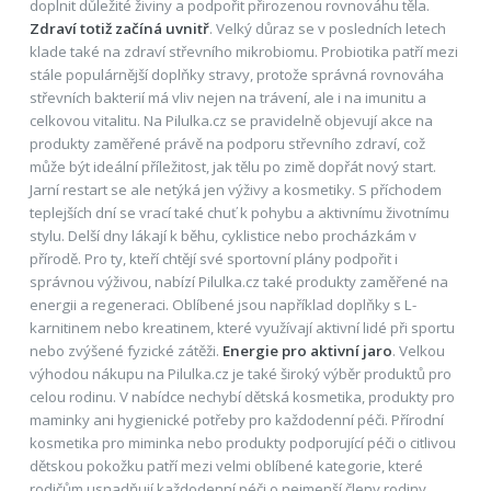
doplnit důležité živiny a podpořit přirozenou rovnováhu těla.
Zdraví totiž začíná uvnitř
. Velký důraz se v posledních letech
klade také na zdraví střevního mikrobiomu. Probiotika patří mezi
stále populárnější doplňky stravy, protože správná rovnováha
střevních bakterií má vliv nejen na trávení, ale i na imunitu a
celkovou vitalitu. Na Pilulka.cz se pravidelně objevují akce na
produkty zaměřené právě na podporu střevního zdraví, což
může být ideální příležitost, jak tělu po zimě dopřát nový start.
Jarní restart se ale netýká jen výživy a kosmetiky. S příchodem
teplejších dní se vrací také chuť k pohybu a aktivnímu životnímu
stylu. Delší dny lákají k běhu, cyklistice nebo procházkám v
přírodě. Pro ty, kteří chtějí své sportovní plány podpořit i
správnou výživou, nabízí Pilulka.cz také produkty zaměřené na
energii a regeneraci. Oblíbené jsou například doplňky s L-
karnitinem nebo kreatinem, které využívají aktivní lidé při sportu
nebo zvýšené fyzické zátěži.
Energie pro aktivní jaro
. Velkou
výhodou nákupu na Pilulka.cz je také široký výběr produktů pro
celou rodinu. V nabídce nechybí dětská kosmetika, produkty pro
maminky ani hygienické potřeby pro každodenní péči. Přírodní
kosmetika pro miminka nebo produkty podporující péči o citlivou
dětskou pokožku patří mezi velmi oblíbené kategorie, které
rodičům usnadňují každodenní péči o nejmenší členy rodiny.