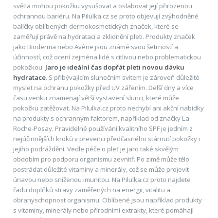
světla mohou pokožku vysušovat a oslabovat její přirozenou
ochrannou bariéru. Na Pilulka.cz se proto objevují zvýhodněné
balíčky oblíbených dermokosmetických značek, které se
zaměřují právě na hydrataci a zklidnění pleti. Produkty značek
jako Bioderma nebo Avène jsou známé svou šetrností a
účinností, což ocení zejména lidé s citlivou nebo problematickou
pokožkou.
Jaro je ideální čas dopřát pleti novou dávku
hydratace
. S přibývajícím slunečním svitem je zároveň důležité
myslet na ochranu pokožky před UV zářením. Delší dny a více
času venku znamenají větší vystavení slunci, které může
pokožku zatěžovat. Na Pilulka.cz proto nechybí ani akční nabídky
na produkty s ochranným faktorem, například od značky La
Roche-Posay. Pravidelné používání kvalitního SPF je jedním z
nejúčinnějších kroků v prevenci předčasného stárnutí pokožky i
jejího podráždění. Vedle péče o pleť je jaro také skvělým
obdobím pro podporu organismu zevnitř. Po zimě může tělo
postrádat důležité vitaminy a minerály, což se může projevit
únavou nebo sníženou imunitou. Na Pilulka.cz proto najdete
řadu doplňků stravy zaměřených na energii, vitalitu a
obranyschopnost organismu. Oblíbené jsou například produkty
s vitaminy, minerály nebo přírodními extrakty, které pomáhají