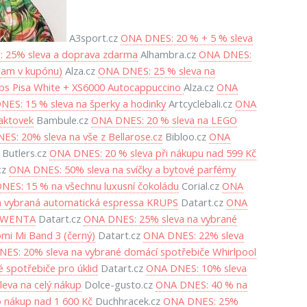
A3sport.cz
ONA DNES: 20 % + 5 % sleva
 25% sleva a doprava zdarma
Alhambra.cz
ONA DNES:
nam v kupónu)
Alza.cz
ONA DNES: 25 % sleva na
ps Pisa White + XS6000 Autocappuccino
Alza.cz
ONA
ES: 15 % sleva na šperky a hodinky
Artcyclebali.cz
ONA
aktovek
Bambule.cz
ONA DNES: 20 % sleva na LEGO
S: 20% sleva na vše z Bellarose.cz
Bibloo.cz
ONA
Butlers.cz
ONA DNES: 20 % sleva při nákupu nad 599 Kč
cz
ONA DNES: 50% sleva na svíčky a bytové parfémy
NES: 15 % na všechnu luxusní čokoládu
Corial.cz
ONA
 vybraná automatická espressa KRUPS
Datart.cz
ONA
ROWENTA
Datart.cz
ONA DNES: 25% sleva na vybrané
mi Mi Band 3 (černý)
Datart.cz
ONA DNES: 22% sleva
ES: 20% sleva na vybrané domácí spotřebiče Whirlpool
 spotřebiče pro úklid
Datart.cz
ONA DNES: 10% sleva
eva na celý nákup
Dolce-gusto.cz
ONA DNES: 40 % na
 nákup nad 1 600 Kč
Duchhracek.cz
ONA DNES: 25%