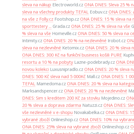
sleva na nákup
Electroworld.cz
ONA DNES: Sleva 25 % n
sleva na všechny produkty TEFAL
Eobuv.cz
ONA DNES: a
na vše z Folly.cz
Footshop.cz
ONA DNES: 15 % sleva na 
sporttestery ...
Grada.cz
ONA DNES: 25 % sleva na vše
G
% sleva na vše
Homeville.cz
ONA DNES: 50 % sleva na ce
Intimity.cz
ONA DNES: 20 % na nezlevněné
Irobot.cz
ONA
sleva na nezlevněné
Ketomix.cz
ONA DNES: 20 % sleva n
ONA DNES: 300 Kč na funkční business košili PURE
Kupho
resortu a 10 % na pobyty
Lazne-podebrady.cz
ONA DNES
novou kolekci
Luxusnipradlo.cz
ONA DNES: 20 % sleva na
DNES: 500 Kč sleva nad 5 000Kč
Mall.cz
ONA DNES: 1 000
TEFAL
Mamedoma.cz
ONA DNES: 20 % sleva na katego
Marksandspencer.cz
ONA DNES: 20 % na nezlevněné
Mar
DNES: Sim s kreditem 200 Kč za stovku
Mojedino.cz
ONA
20 % sleva a doprava zdarma
Natuzzi.cz
ONA DNES: Slev
vše nezlevněné v e-shopu
Novakabelka.cz
ONA DNES: 15 
vybrané zboží
Onlineshop.cz
ONA DNES: 10% na vybrané
ONA DNES: 25% sleva na vybrané zboží
Onlineshop.cz
O
% na sluneční a dioptrické obruby
Oriflame.com
ONA DNE