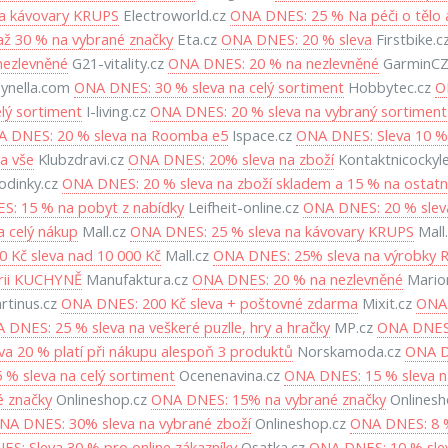
a kávovary KRUPS
Electroworld.cz
ONA DNES: 25 % Na péči o těl
ž 30 % na vybrané značky
Eta.cz
ONA DNES: 20 % sleva
Firstbike.c
nezlevněné
G21-vitality.cz
ONA DNES: 20 % na nezlevněné
GarminCZ
ynella.com
ONA DNES: 30 % sleva na celý sortiment
Hobbytec.cz
O
lý sortiment
I-living.cz
ONA DNES: 20 % sleva na vybraný sortiment
 DNES: 20 % sleva na Roomba e5
Ispace.cz
ONA DNES: Sleva 10 %
a vše
Klubzdravi.cz
ONA DNES: 20% sleva na zboží
Kontaktnicockyl
dinky.cz
ONA DNES: 20 % sleva na zboží skladem a 15 % na ostatn
: 15 % na pobyt z nabídky
Leifheit-online.cz
ONA DNES: 20 % sleva
 celý nákup
Mall.cz
ONA DNES: 25 % sleva na kávovary KRUPS
Mall
 Kč sleva nad 10 000 Kč
Mall.cz
ONA DNES: 25% sleva na výrobk
rii KUCHYNĚ
Manufaktura.cz
ONA DNES: 20 % na nezlevněné
Mario
tinus.cz
ONA DNES: 200 Kč sleva + poštovné zdarma
Mixit.cz
ONA 
 DNES: 25 % sleva na veškeré puzlle, hry a hračky
MP.cz
ONA DNES:
a 20 % platí při nákupu alespoň 3 produktů
Norskamoda.cz
ONA D
% sleva na celý sortiment
Ocenenavina.cz
ONA DNES: 15 % sleva n
 značky
Onlineshop.cz
ONA DNES: 15% na vybrané značky
Onlinesh
NA DNES: 30% sleva na vybrané zboží
Onlineshop.cz
ONA DNES: 8 %
S: Sleva 30 % pro online zákazníky
Osatka.cz
ONA DNES: 10 % slev