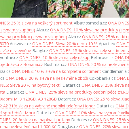
ES: 25 % sleva na veškerý sortiment
Albatrosmedia.cz
ONA DNES:
(seznam v kupónu)
Alza.cz
ONA DNES: 10 % sleva na produkty (sez
va na produkty (seznam v kupónu)
Alza.cz
ONA DNES: 25 % na Kru
15070
Answear.cz
ONA DNES: Sleva 20 % nebo 10 %
Apart.eu
ONA DN
 vše nezlevněné
Baagl.cz
ONA DNES: 15 % sleva na celý sortiment 
yonline.cz
ONA DNES: 10 % sleva na celý nákup
Bellarose.cz
ONA DNE
bjednávku z Bonami.cz
Bushman.cz
ONA DNES: 20 % na nezlevněné
za.cz
ONA DNES: 10 % sleva na kompletní sortiment
Candlemania.
.cz
ONA DNES: 20 % sleva na nezlevněné zboží
Cokobanka.cz
ONA D
ES: Sleva 20 % na bytový textil
Datart.cz
ONA DNES: 25% sleva na
nta
Datart.cz
ONA DNES: 25% sleva na produkty osobní péče zn.
Xiaomi Mi 9 128GB, A3 128GB
Datart.cz
ONA DNES: 25 % sleva Xiao
 Až 31% sleva na vybrané mobilní telefony Honor
Datart.cz
ONA DN
í spotřebiče Mora
Datart.cz
ONA DNES: 10% sleva na vybrané velké
NES: 20 % sleva na napínací potahy
Dedoles.cz
ONA DNES: 25 % sl
 na nezlevněné nad 1 000 Kč
Douglas.cz
ONA DNES: 20% sleva pro