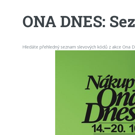
ONA DNES: Sez
Hledáte přehledný seznam slevových kódů z akce Ona Dn