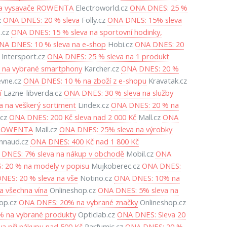
o a vysavače ROWENTA
Electroworld.cz
ONA DNES: 25 %
z
ONA DNES: 20 % sleva
Folly.cz
ONA DNES: 15% sleva
.cz
ONA DNES: 15 % sleva na sportovní hodinky,
NA DNES: 10 % sleva na e-shop
Hobi.cz
ONA DNES: 20
Intersport.cz
ONA DNES: 25 % sleva na 1 produkt
 na vybrané smartphony
Karcher.cz
ONA DNES: 20 %
evne.cz
ONA DNES: 10 % na zboží z e-shopu
Kravatak.cz
í
Lazne-libverda.cz
ONA DNES: 30 % sleva na služby
 na veškerý sortiment
Lindex.cz
ONA DNES: 20 % na
.cz
ONA DNES: 200 Kč sleva nad 2 000 Kč
Mall.cz
ONA
y ROWENTA
Mall.cz
ONA DNES: 25% sleva na výrobky
nnaud.cz
ONA DNES: 400 Kč nad 1 800 Kč
DNES: 7% sleva na nákup v obchodě
Mobil.cz
ONA
 20 % na modely v popisu
Mujkoberec.cz
ONA DNES:
NES: 20 % sleva na vše
Notino.cz
ONA DNES: 10% na
a všechna vína
Onlineshop.cz
ONA DNES: 5% sleva na
op.cz
ONA DNES: 20% na vybrané značky
Onlineshop.cz
 na vybrané produkty
Opticlab.cz
ONA DNES: Sleva 20
a při nákupu nad 500 Kč
Parfumic.cz
ONA DNES: 20 %