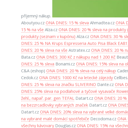
příjemný nákup.
Aboutyou.cz
ONA DNES: 15 % sleva
Ahmadtea.cz
ONA DN
15 % na vše
Alza.cz
ONA DNES: 20 % sleva na produkty 
produkty (seznam v kupónu)
Alza.cz
ONA DNES: 30 % sle
DNES: 25 % NA Krups Espresseria Auto Pisa Black EA8
DNES: 20 % sleva na vše
Astratex.cz
ONA DNES: 20 % na
Bata.cz
ONA DNES: 300 Kč z nákupu nad 1 200 Kč
Beaut
DNES: 25 % sleva
Bonami.cz
ONA DNES: 15% sleva na o
C&A (eshop)
ONA DNES: 20 % sleva na celý nákup
Caden
Cedok.cz
ONA DNES: 1000 Kč na letecké zájezdy
Cellbes
DNES: 25 % sleva na značku SLIVERINO
Dante.cz
ONA DN
DNES: 25% sleva na podlahové a tyčové vysavače Rowe
žehl., napař. par. gen TEFAL
Datart.cz
ONA DNES: 20 % 
na bezzrcadlovky vybraných značek
Datart.cz
ONA DNES:
Datart.cz
ONA DNES: 20% sleva na vybrané velké domác
na vybrané malé domácí spotřebiče
Decodoma.cz
ONA D
všechny kávovary
Douglas.cz
ONA DNES: 15% na všechno