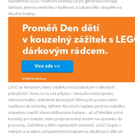
stavebnice LEGO? Kultovní kostičky už po generace rozvíjejí
fantazii, jemnou motoriku i trpělivost a zabaví děti i dospělé na
dlouhé hodiny.
LEGO je fenomén, který zdaleka nezůstává jen v dětských
pokojíčcích. Dnes si na své přijdou i fanoušci motorsportu,
milovníci květin, sběratelé ikonických filmových postav nebo
nadšenci do techniky. Během Alza Dnů najdete pestrou nabídku
stavebnic napříč všemi oblíbenými řadami – ať už hledáte první
kostičky pro batole, nebo propracovaný model na výstavku do
pracovny. Začněme u těch nejmenších stavitelů. LEGO Duplo s
velkými a snadno uchopitelnými kostkami je ideální pro děti od