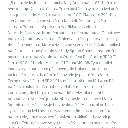
1,5 roku. Velký box s kostkami z řady Duplo nabízí 85 dílků a je
nyní dostupný za akční cenu. Pro mladší školáky a kreativní duše
je tu pak klasický Velký kreativní box LEGO Classic se 790 dílky,
který podporuje volné stavění a fantazii. Pro fandy světa
Harryho Pottera je připravena například stavebnice
Dobrodružství v záchranném kouzelnickém autobusu. Třípatrový
pohyblivý autobus s Harrym, Erniem a dalšími postavami je plný
detailů a momentů, které oživí slavné scény z filmů. Automobiloví
nadšenci ocení nové modely z řady Speed Champions. Letošní
novinkou je třeba závodní auto Oracle Red Bull Racing RB20 F1,
Ferrari SF-24 F1 nebo McLaren F1 Team MCL38. Tyto detailní
modely vyniknou nejen při stavění, ale i jako dekorace na
poličce. Pro opravdu náročné stavitele je pak určena řada
Technic. Nové Ferrari SF-24 F1 v měřítku 1:8 nebo McLaren P1
patří k vrcholům letošní nabídky. Nabízí nejen realistické
zpracování, ale i funkční mechanické prvky jako řízení či
převodovku. Neméně populární je v posledních letech i řada
Botanicals, která oslovuje hlavně dospělé. Miniaturní orchidej,
kytice lučního kvítí nebo chryzantéma přinesou do interiéru
nádech elegance a zároveň poskytnou uklidňující zážitek při
stavění. Tyto květinové sety jsou skvělým dárkem nejen pro Den