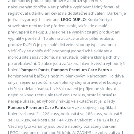
automaticky přidá k objednávce a dorazí společně s
nakoupeným zbožím. Není potřeba vyplňovat žádný formulář,
registrovat účtenku ani čekat na dodatečné schválení. Dárkem je
jedna z vybraných stavebnic
LEGO DUPLO
. Konkrétní typ
stavebnice není možné předem zvolit, takže jde o malé
překvapení k nákupu. Dárek nelze vyměnit za jiný produkt ani
vyplatit v penězích. To ale na atraktivitě akce příliš neubírá,
protože DUPLO je pro malé děti velmi vhodný typ stavebnice.
Větší dílky se dobře drží, podporují jednoduché skládání a
mohou dítě zabavit doma, na návštěvě i během klidnějších chvil
po přebalování. Do akce jsou zařazena hlavně větší a výhodnější
balení
Pampers Pants
,
Pampers Premium Care Pants
a
kombinované balíčky s nočními plenkovými kalhotkami. To dává
smysl zejména rodičům, kteří plenky stejně pravidelně kupují a
chtějí si udělat zásobu. U větších balení je příjemné sledovat
nejen celkovou cenu, ale také cenu za kus, protože právě ta
nejlépe ukáže, jak výhodný nákup ve skutečnosti je. Z řady
Pampers Premium Care Pants
se v akci objevují například
balení velikosti 3 s 228 kusy, velikosti 4 se 188 kusy, velikosti 5
se 160 kusy, velikosti 6 se 144 kusy a velikosti 7 se 124 kusy.
Všechny tyto varianty jsou podle nabídky označeny dárkem
LEGO stavebnice a při použití kódu ALZADNY5 se zobrazují za 1