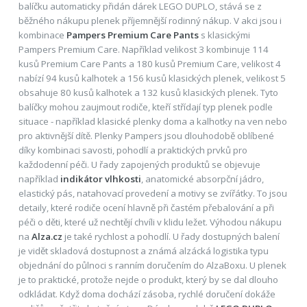
balíčku automaticky přidán dárek LEGO DUPLO, stává se z
běžného nákupu plenek příjemnější rodinný nákup. V akci jsou i
kombinace
Pampers Premium Care Pants
s klasickými
Pampers Premium Care. Například velikost 3 kombinuje 114
kusů Premium Care Pants a 180 kusů Premium Care, velikost 4
nabízí 94 kusů kalhotek a 156 kusů klasických plenek, velikost 5
obsahuje 80 kusů kalhotek a 132 kusů klasických plenek. Tyto
balíčky mohou zaujmout rodiče, kteří střídají typ plenek podle
situace - například klasické plenky doma a kalhotky na ven nebo
pro aktivnější dítě. Plenky Pampers jsou dlouhodobě oblíbené
díky kombinaci savosti, pohodlí a praktických prvků pro
každodenní péči. U řady zapojených produktů se objevuje
například
indikátor vlhkosti
, anatomické absorpční jádro,
elastický pás, natahovací provedení a motivy se zvířátky. To jsou
detaily, které rodiče ocení hlavně při častém přebalování a při
péči o děti, které už nechtějí chvíli v klidu ležet. Výhodou nákupu
na
Alza.cz
je také rychlost a pohodlí. U řady dostupných balení
je vidět skladová dostupnost a známá alzácká logistika typu
objednání do půlnoci s ranním doručením do AlzaBoxu. U plenek
je to praktické, protože nejde o produkt, který by se dal dlouho
odkládat. Když doma dochází zásoba, rychlé doručení dokáže