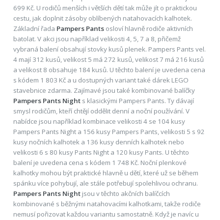
699 Kč. U rodičů menších i větších dětí tak může jít o praktickou
cestu, jak doplnit zásoby oblíbených natahovacích kalhotek.
Základní řada
Pampers Pants
osloví hlavně rodiče aktivních
batolat. V akci jsou například velikosti 4, 5, 7 a 8, přičemž
vybraná balení obsahují stovky kusů plenek. Pampers Pants vel.
4 mají 312 kusů, velikost 5 má 272 kusů, velikost 7 má 216 kusů
a velikost 8 obsahuje 184 kusů. U těchto balení je uvedena cena
s kódem 1 803 Kč a u dostupných variant také dárek LEGO
stavebnice zdarma. Zajímavé jsou také kombinované balíčky
Pampers Pants Night
s klasickými Pampers Pants. Ty dávají
smysl rodičům, kteří chtějí oddělit denní a noční používání. V
nabídce jsou například kombinace velikosti 4 se 104 kusy
Pampers Pants Night a 156 kusy Pampers Pants, velikosti 5 s 92
kusy nočních kalhotek a 136 kusy denních kalhotek nebo
velikosti 6 s 80 kusy Pants Night a 120 kusy Pants. U těchto
balení je uvedena cena s kódem 1 748 Kč. Noční plenkové
kalhotky mohou být praktické hlavně u dětí, které už se během
spánku více pohybují, ale stále potřebují spolehlivou ochranu.
Pampers Pants Night
jsou v těchto akčních balíčcích
kombinované s běžnými natahovacími kalhotkami, takže rodiče
nemusí pořizovat každou variantu samostatně. Když je navíc u