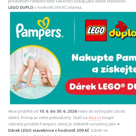
produktům Pampers totiž zákazníci získají jako dárek stavebnici
LEGO DUPLO
v hodnotě 209 Kč zdarma.
Akce probíhá od
10. 6. do 30. 6. 2026
nebo do vyčerpání zásob
dárků. Princip je velmi jednoduchý. Stačí na
Alza.cz
koupit
vybraný produkt Pampers, který je viditelně označený jako
+
Dárek LEGO stavebnice v hodnotě 209 Kč
. Dárek se