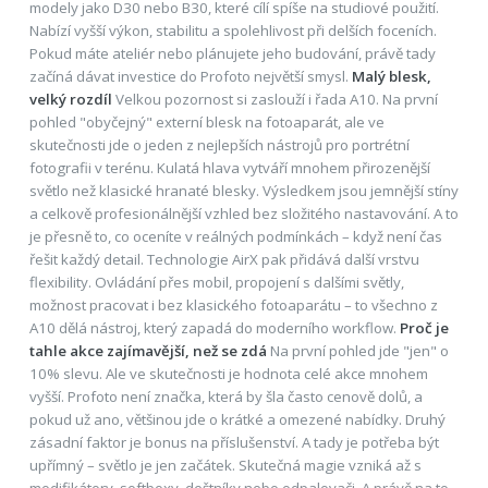
modely jako D30 nebo B30, které cílí spíše na studiové použití.
Nabízí vyšší výkon, stabilitu a spolehlivost při delších foceních.
Pokud máte ateliér nebo plánujete jeho budování, právě tady
začíná dávat investice do Profoto největší smysl.
Malý blesk,
velký rozdíl
Velkou pozornost si zaslouží i řada A10. Na první
pohled "obyčejný" externí blesk na fotoaparát, ale ve
skutečnosti jde o jeden z nejlepších nástrojů pro portrétní
fotografii v terénu. Kulatá hlava vytváří mnohem přirozenější
světlo než klasické hranaté blesky. Výsledkem jsou jemnější stíny
a celkově profesionálnější vzhled bez složitého nastavování. A to
je přesně to, co oceníte v reálných podmínkách – když není čas
řešit každý detail. Technologie AirX pak přidává další vrstvu
flexibility. Ovládání přes mobil, propojení s dalšími světly,
možnost pracovat i bez klasického fotoaparátu – to všechno z
A10 dělá nástroj, který zapadá do moderního workflow.
Proč je
tahle akce zajímavější, než se zdá
Na první pohled jde "jen" o
10% slevu. Ale ve skutečnosti je hodnota celé akce mnohem
vyšší. Profoto není značka, která by šla často cenově dolů, a
pokud už ano, většinou jde o krátké a omezené nabídky. Druhý
zásadní faktor je bonus na příslušenství. A tady je potřeba být
upřímný – světlo je jen začátek. Skutečná magie vzniká až s