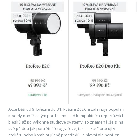
Akce běží od 9. března do 31. května 2026 a zahrnuje populární
modely napříč celým portfoliem – od kompaktních reportážních
blesků až po výkonné studiové systémy. To znamená, že si na
své přijdou jak portrétní fotografové, tak i ti, kteří pracují v
ateliéru nebo kombinují obě prostředí. To hlavní ale není jen