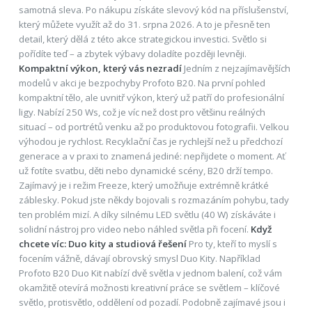
samotná sleva. Po nákupu získáte slevový kód na příslušenství,
který můžete využít až do 31. srpna 2026. A to je přesně ten
detail, který dělá z této akce strategickou investici. Světlo si
pořídíte teď – a zbytek výbavy doladíte později levněji.
Kompaktní výkon, který vás nezradí
Jedním z nejzajímavějších
modelů v akci je bezpochyby Profoto B20. Na první pohled
kompaktní tělo, ale uvnitř výkon, který už patří do profesionální
ligy. Nabízí 250 Ws, což je víc než dost pro většinu reálných
situací – od portrétů venku až po produktovou fotografii. Velkou
výhodou je rychlost. Recyklační čas je rychlejší než u předchozí
generace a v praxi to znamená jediné: nepřijdete o moment. Ať
už fotíte svatbu, děti nebo dynamické scény, B20 drží tempo.
Zajímavý je i režim Freeze, který umožňuje extrémně krátké
záblesky. Pokud jste někdy bojovali s rozmazáním pohybu, tady
ten problém mizí. A díky silnému LED světlu (40 W) získáváte i
solidní nástroj pro video nebo náhled světla při focení.
Když
chcete víc: Duo kity a studiová řešení
Pro ty, kteří to myslí s
focením vážně, dávají obrovský smysl Duo Kity. Například
Profoto B20 Duo Kit nabízí dvě světla v jednom balení, což vám
okamžitě otevírá možnosti kreativní práce se světlem – klíčové
světlo, protisvětlo, oddělení od pozadí. Podobně zajímavé jsou i