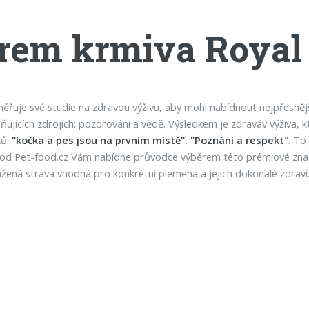
rem krmiva Royal
ěřuje své studie na zdravou výživu, aby mohl nabídnout nejpřesnějš
ujících zdrojích: pozorování a vědě. Výsledkem je zdraváv výživa, k
ků.
"kočka a pes jsou na prvním místě". "Poznání a respekt
". To
hod Pet-food.cz Vám nabídne průvodce výběrem této prémiové značky
žená strava vhodná pro konkrétní plemena a jejich dokonalé zdraví