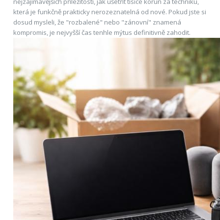
nejzajímavějších příležitostí, jak ušetřit tisíce korun za techniku,
která je funkčně prakticky nerozeznatelná od nové. Pokud jste si
dosud mysleli, že "rozbalené" nebo "zánovní" znamená
kompromis, je nejvyšší čas tenhle mýtus definitivně zahodit.