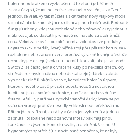
balení nebo krátkému vyzkoušení. U telefonů je běžné, že
zákazník zjistí, že mu nesedí velikost nebo systém, a zařízení
jednoduše vrátí. Vy tak můžete získat téměř nový vlajkový model
s minimálním kosmetickým rozdílem a plnou funkčností. Podobně
fungují i iPhony, kde jsou rozbalené nebo zánovní kusy jednou z
mála cest, jak se dostat k prémiovému modelu za citelně nižší
cenu. Velmi zajímavé jsou také herní a volnočasové produkty.
Logitech G29 s pedály, který běžně stojí přes pět tisíc korun, se v
rozbalené nebo zánovní verzi prodává výrazně levněji, přestože
technicky jde o stejný volant. U herních konzolí, jako je Nintendo
Switch 2, se často jedná o vrácené kusy po několika dnech, kdy
si někdo rozmyslel nákup nebo dostal stejný dárek dvakrát.
Výsledek? Plně funkční konzole, kompletní balení a úspora,
kterou u nového zboží prostě nedostanete. Samostatnou
kapitolou jsou domácí spotřebiče, například horkovzdušné
fritézy Tefal. Ty patří mezi typické vánoční dárky, které se po
svátcích vracejí, protože nesedly velikostí nebo očekáváním.
Přitom jde o zařízení, která byla často jen vybalená a jednou
zapnutá. Rozbalené nebo zánovní fritézy pak mají plnou
funkčnost, zvýšenou kontrolu kvality a citelně nižší cenu. U
hygienických spotřebičů je navíc jasně označeno, že nebyly