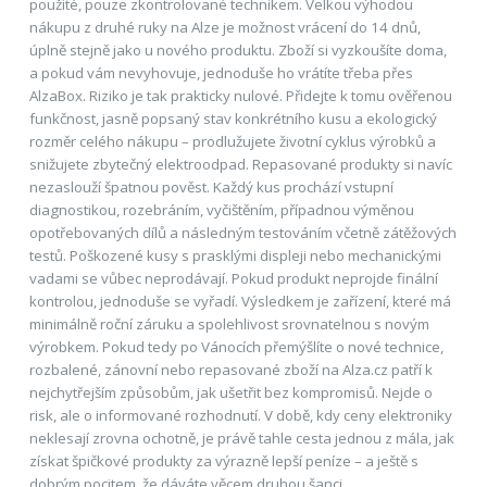
použité, pouze zkontrolované technikem. Velkou výhodou
nákupu z druhé ruky na Alze je možnost vrácení do 14 dnů,
úplně stejně jako u nového produktu. Zboží si vyzkoušíte doma,
a pokud vám nevyhovuje, jednoduše ho vrátíte třeba přes
AlzaBox. Riziko je tak prakticky nulové. Přidejte k tomu ověřenou
funkčnost, jasně popsaný stav konkrétního kusu a ekologický
rozměr celého nákupu – prodlužujete životní cyklus výrobků a
snižujete zbytečný elektroodpad. Repasované produkty si navíc
nezaslouží špatnou pověst. Každý kus prochází vstupní
diagnostikou, rozebráním, vyčištěním, případnou výměnou
opotřebovaných dílů a následným testováním včetně zátěžových
testů. Poškozené kusy s prasklými displeji nebo mechanickými
vadami se vůbec neprodávají. Pokud produkt neprojde finální
kontrolou, jednoduše se vyřadí. Výsledkem je zařízení, které má
minimálně roční záruku a spolehlivost srovnatelnou s novým
výrobkem. Pokud tedy po Vánocích přemýšlíte o nové technice,
rozbalené, zánovní nebo repasované zboží na Alza.cz patří k
nejchytřejším způsobům, jak ušetřit bez kompromisů. Nejde o
risk, ale o informované rozhodnutí. V době, kdy ceny elektroniky
neklesají zrovna ochotně, je právě tahle cesta jednou z mála, jak
získat špičkové produkty za výrazně lepší peníze – a ještě s
dobrým pocitem, že dáváte věcem druhou šanci.