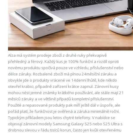
Alza má systém prodeje zboží z druhé ruky překvapivě
přehledný a férový. Každý kus je 100% funkční a rozdíl oproti
novému produktu spočívá pouze ve vzhledu, příslušenství nebo
délce záruky. Rozbalené zboží má plnou 24měsíční záruku a
obvykle jde o produkty vrácené ve 14denní lhůtě, kde někdo
otevřel krabici, případně zařízení krátce zapnul. Zánovní kusy
mohou nést jemné známky krátkého používání, ale stále mají 21
měsíců záruky a ve většině případů kompletní příslušenství.
Použité a repasované produkty pak míří ještě dál v úspoře, ale
pořád platí, že funkčnost je ověřená a záruka minimálně roční.
Typickým příkladem jsou letos chytré telefony. V nabídce se
objevují zánovní modely Samsung Galaxy S25 nebo S25 Ultra s
drobnou slevou v řádu tisíců korun, často jen kvůli otevřenému