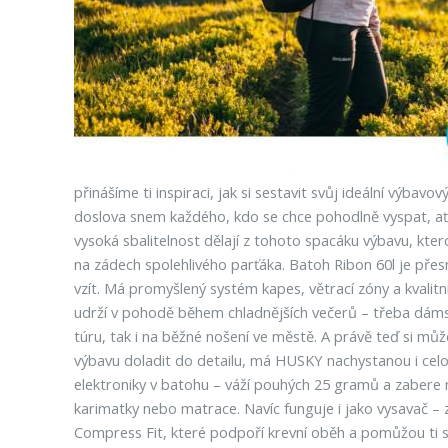
přinášíme ti inspiraci, jak si sestavit svůj ideální výb
doslova snem každého, kdo se chce pohodlně vyspat, ať 
vysoká sbalitelnost dělají z tohoto spacáku výbavu, ktero
na zádech spolehlivého parťáka. Batoh Ribon 60l je přes
vzít. Má promyšlený systém kapes, větrací zóny a kvalitní 
udrží v pohodě během chladnějších večerů – třeba dámsk
túru, tak i na běžné nošení ve městě. A právě teď si můžeš
výbavu doladit do detailu, má HUSKY nachystanou i celo
elektroniky v batohu – váží pouhých 25 gramů a zabere m
karimatky nebo matrace. Navíc funguje i jako vysavač – z
Compress Fit, které podpoří krevní oběh a pomůžou ti s re