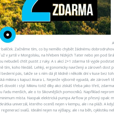
A
avový balíček. Začněme tím, co by nemělo chybět žádnému dobrodruhov
už v jurtě v Mongolsku, na hřebeni Nízkých Tater nebo jen pod širá
u nebudeš chtít pustit z ruky. A s akcí 2+1 zdarma tě vyjde podstatn
ně tím, koho hledáš. Lehký, ergonomicky navržený a zároveň dost p
bederní pás, takže se s ním dá jít klidně i několik dní v kuse bez to
á mikina s kapucí Anara L. Nejenže výborně vypadá, ale zároveň tě 
 dovolit i styl. Mikinu totiž díky akci získáš třeba jako třetí, zdarma
u řadu menších, ale o to šikovnějších pomocníků. Například nepromo
inimum místa. Naopak elektrická pumpa Airflow je přesný opak: mal
krátka univerzál, kterého oceníš nejen v kempu, ale i na pláži. A k
generací svalů. Ideální nejen na výšlapy, ale i na běh, cyklistiku n