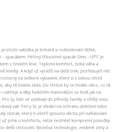
 protože nabídka je bohatá a rozhodování těžké,
i – spacákem. Péřový třísezónní spacák Dinis -10°C je
kem v českém lese. Teplotní komfort, nízká váha a
ě levněji. A když už vyrážíš na delší trek, potřebuješ mít
rostorný na veškeré vybavení, které si s sebou chceš
ho, aby tě bolela záda. Do třetice by se hodilo něco, co tě
i zahřeje a díky funkčním materiálům se hodí jak na
. Pro ty, kdo se vydávají do přírody častěji a chtějí svou
kavý vak Terry 3L je ideální na ochranu oblečení nebo
ý zázrak, který ti ušetří spoustu dechu při nafukování
dyž už jsme u komfortu, nelze nezmínit kompresní ponožky
ebo delší cestování. Bezešvá technologie, zesílené zóny a