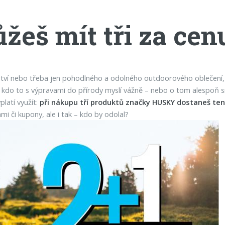
žeš mít tři za cen
žství nebo třeba jen pohodlného a odolného outdoorového oblečen
o, kdo to s výpravami do přírody myslí vážně – nebo o tom alespoň s
latí využít:
při nákupu tří produktů značky HUSKY dostaneš ten
mi či kupony, ale i tak – kdo by odolal?