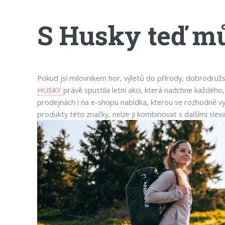
S Husky teď mů
Pokud jsi milovníkem hor, výletů do přírody, dobrodru
HUSKY
právě spustila letní akci, která nadchne každéh
prodejnách i na e-shopu nabídka, kterou se rozhodně vyp
produkty této značky, nelze ji kombinovat s dalšími sleva