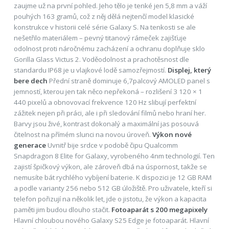
zaujme už na první pohled. Jeho tělo je tenké jen 5,8 mm a váží
pouhých 163 gramů, což z něj dělá nejtenčí model klasické
konstrukce v historii celé série Galaxy S. Na tenkosti se ale
nešetřilo materiálem – pevný titanový rámeček zajišťuje
odolnost proti náročnému zacházení a ochranu doplňuje sklo
Gorilla Glass Victus 2. Voděodolnost a prachotěsnost dle
standardu IP68 je u vlajkové lodě samozřejmostí.
Displej, který
bere dech
Přední straně dominuje 6,7palcový AMOLED panel s
jemností, kterou jen tak něco nepřekoná – rozlišení 3 120 × 1
440 pixelů a obnovovací frekvence 120 Hz slibují perfektní
zážitek nejen při práci, ale i při sledování filmů nebo hraní her.
Barvy jsou živé, kontrast dokonalý a maximální jas posouvá
čitelnost na přímém slunci na novou úroveň.
Výkon nové
generace
Uvnitř bije srdce v podobě čipu Qualcomm
Snapdragon 8 Elite for Galaxy, vyrobeného 4nm technologií. Ten
zajistí špičkový výkon, ale zároveň dbá na úspornost, takže se
nemusíte bát rychlého vybíjení baterie. K dispozici je 12 GB RAM
a podle varianty 256 nebo 512 GB úložiště. Pro uživatele, kteří si
telefon pořizují na několik let, jde o jistotu, že výkon a kapacita
paměti jim budou dlouho stačit.
Fotoaparát s 200 megapixely
Hlavní chloubou nového Galaxy S25 Edge je fotoaparát. Hlavní