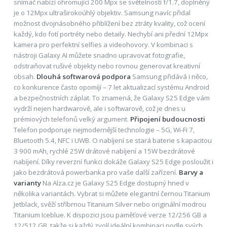
snímač nabízí ohromující 200 Mpx se světelností f/1.7, doplněný
je o 12Mpx ultraširokoúhlý objektiv. Samsung navíc přidal
možnost dvojnásobného přiblížení bez ztráty kvality, což ocení
každý, kdo fotí portréty nebo detaily. Nechybí ani přední 12Mpx
kamera pro perfektní selfies a videohovory. V kombinaci s
nástroji Galaxy AI můžete snadno upravovat fotografie,
odstraňovat rušivé objekty nebo rovnou generovat kreativní
obsah.
Dlouhá softwarová podpora
Samsung přidává i něco,
co konkurence často opomíjí – 7 let aktualizací systému Android
a bezpečnostních záplat. To znamená, že Galaxy S25 Edge vám
vydrží nejen hardwarově, ale i softwarově, což je dnes u
prémiových telefonů velký argument.
Připojení budoucnosti
Telefon podporuje nejmodernější technologie – 5G, Wi-Fi 7,
Bluetooth 5.4, NFC i UWB. O nabíjení se stará baterie s kapacitou
3 900 mAh, rychlé 25W drátové nabíjení a 15W bezdrátové
nabíjení. Díky reverzní funkci dokáže Galaxy S25 Edge posloužit i
jako bezdrátová powerbanka pro vaše další zařízení.
Barvy a
varianty
Na Alza.cz je Galaxy S25 Edge dostupný hned v
několika variantách. Vybrat si můžete elegantní černou Titanium
Jetblack, svěží stříbrnou Titanium Silver nebo originální modrou
Titanium Iceblue. K dispozici jsou paměťové verze 12/256 GB a
12/512 GB, takže si každý zvolí ideální kombinaci podle svých