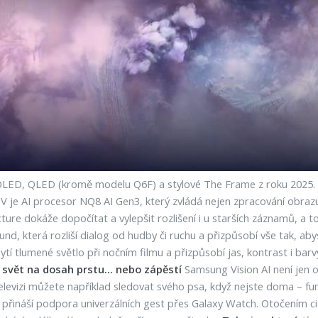
ED, QLED (kromě modelu Q6F) a stylové The Frame z roku 2025. Co
 je AI procesor NQ8 AI Gen3, který zvládá nejen zpracování obrazu
ture dokáže dopočítat a vylepšit rozlišení i u starších záznamů, a to 
d, která rozliší dialog od hudby či ruchu a přizpůsobí vše tak, abys
ytí tlumené světlo při nočním filmu a přizpůsobí jas, kontrast i bar
 svět na dosah prstu... nebo zápěstí
Samsung Vision AI není jen 
 televizi můžete například sledovat svého psa, když nejste doma – 
e přináší podpora univerzálních gest přes Galaxy Watch. Otočením