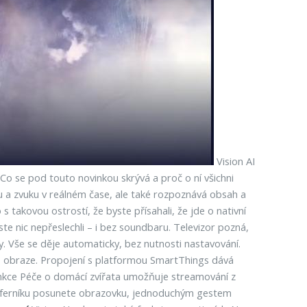
Vision AI
 se pod touto novinkou skrývá a proč o ní všichni
 a zvuku v reálném čase, ale také rozpoznává obsah a
s takovou ostrostí, že byste přísahali, že jde o nativní
te nic nepřeslechli – i bez soundbaru. Televizor pozná,
vy. Vše se děje automaticky, bez nutnosti nastavování.
o obraze. Propojení s platformou SmartThings dává
funkce Péče o domácí zvířata umožňuje streamování z
 ciferníku posunete obrazovku, jednoduchým gestem