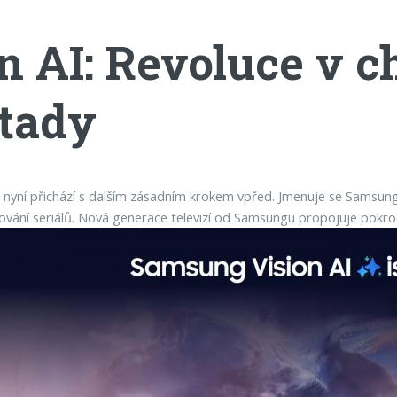
 AI: Revoluce v c
 tady
 nyní přichází s dalším zásadním krokem vpřed. Jmenuje se Samsung 
vání seriálů. Nová generace televizí od Samsungu propojuje pokroči