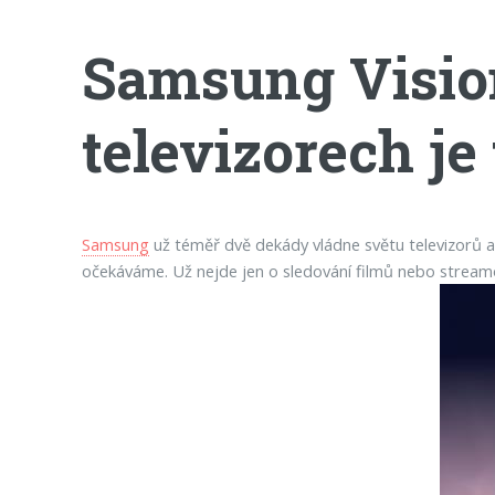
Samsung Vision
televizorech je
Samsung
už téměř dvě dekády vládne světu televizorů a
očekáváme. Už nejde jen o sledování filmů nebo streamo