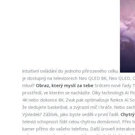
intuitivní ovládání do jednoho přirozeného celku.
je dostupný na televizorech Neo QLED 8K, Neo QLED, OL
mluví?
Obraz, který myslí za tebe
Srdcem nové řady TV
prostředí, ve kterém se nacházíte. Díky technologii AI Pic
4K nebo dokonce 8K. Zvuk pak optimalizuje funkce AI Soun
že sledujete basketbal, a zvýrazní míč i hráče. Nebo zach
Výsledek? Zážitek, jako byste seděli v první řadě.
Chytrý
televizi schopnost řídit celou chytrou domácnost. Přes
kamer přímo do vašeho telefonu. Další úroveň interakc