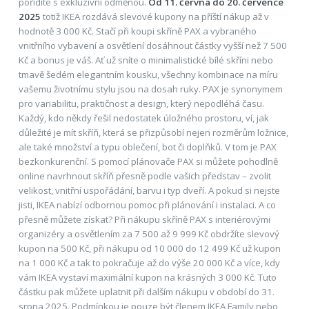
pořídíte s exkluzivní odměnou.
Od 11. června do 20. července
2025
totiž IKEA rozdává slevové kupony na příští nákup až v
hodnotě 3 000 Kč. Stačí při koupi skříně PAX a vybraného
vnitřního vybavení a osvětlení dosáhnout částky vyšší než 7 500
Kč a bonus je váš. Ať už sníte o minimalistické bílé skříni nebo
tmavě šedém elegantním kousku, všechny kombinace na míru
vašemu životnímu stylu jsou na dosah ruky. PAX je synonymem
pro variabilitu, praktičnost a design, který nepodléhá času.
Každý, kdo někdy řešil nedostatek úložného prostoru, ví, jak
důležité je mít skříň, která se přizpůsobí nejen rozměrům ložnice,
ale také množství a typu oblečení, bot či doplňků. V tom je PAX
bezkonkurenční. S pomocí plánovače PAX si můžete pohodlně
online navrhnout skříň přesně podle vašich představ – zvolit
velikost, vnitřní uspořádání, barvu i typ dveří. A pokud si nejste
jisti, IKEA nabízí odbornou pomoc při plánování i instalaci. A co
přesně můžete získat? Při nákupu skříně PAX s interiérovými
organizéry a osvětlením za 7 500 až 9 999 Kč obdržíte slevový
kupon na 500 Kč, při nákupu od 10 000 do 12 499 Kč už kupon
na 1 000 Kč a tak to pokračuje až do výše 20 000 Kč a více, kdy
vám IKEA vystaví maximální kupon na krásných 3 000 Kč. Tuto
částku pak můžete uplatnit při dalším nákupu v období do 31.
srpna 2025. Podmínkou je pouze být členem IKEA Family nebo