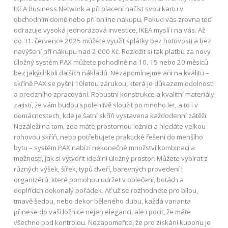
IKEA Business Network a při placení načíst svou kartu v
obchodním domě nebo při online nákupu. Pokud vás zrovna teď
odrazuje vysoká jednorázová investice, IKEA myslí i na vás. Až
do 31. července 2025 můžete využít splátky bez hotovosti a bez
navýšení při nákupu nad 2 000 Kč. Rozložit si tak platbu za nový
úložný systém PAX můžete pohodlně na 10, 15 nebo 20 měsíců
bez jakýchkoli dalších nákladů. Nezapomínejme ani na kvalitu –
skříně PAX se pyšní 10letou zárukou, která je důkazem odolnosti
a precizního zpracování. Robustní konstrukce a kvalitní materiály
zajistí, že vám budou spolehlivě sloužit po mnoho let, a to i v
domácnostech, kde je šatní skříň vystavena každodenní zátěži.
Nezáleží na tom, zda máte prostornou ložnici a hledáte velkou
rohovou skříň, nebo potřebujete praktické řešení do menšího
bytu – systém PAX nabízí nekonečné množství kombinací a
možností, jak si vytvořit ideální úložný prostor. Můžete vybírat z
různých výšek, šířek, typů dveří, barevných provedení i
organizérů, které pomohou udržet v oblečení, botách a
doplňcích dokonalý pořádek. Ať už se rozhodnete pro bílou,
tmavě šedou, nebo dekor běleného dubu, každá varianta
přinese do vaší ložnice nejen eleganci, ale i pocit, že máte
všechno pod kontrolou. Nezapomeňte, že pro získání kuponu je