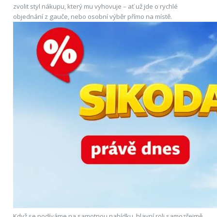
zvolit styl nákupu, který mu vyhovuje – ať už jde o rychlé
objednání z gauče, nebo osobní výběr přímo na místě.
Když se podíváme na samotnou nabídku, hlavní roli samozřejmě