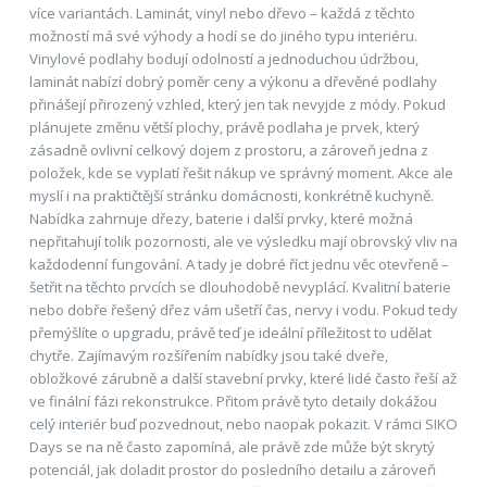
více variantách. Laminát, vinyl nebo dřevo – každá z těchto
možností má své výhody a hodí se do jiného typu interiéru.
Vinylové podlahy bodují odolností a jednoduchou údržbou,
laminát nabízí dobrý poměr ceny a výkonu a dřevěné podlahy
přinášejí přirozený vzhled, který jen tak nevyjde z módy. Pokud
plánujete změnu větší plochy, právě podlaha je prvek, který
zásadně ovlivní celkový dojem z prostoru, a zároveň jedna z
položek, kde se vyplatí řešit nákup ve správný moment. Akce ale
myslí i na praktičtější stránku domácnosti, konkrétně kuchyně.
Nabídka zahrnuje dřezy, baterie i další prvky, které možná
nepřitahují tolik pozornosti, ale ve výsledku mají obrovský vliv na
každodenní fungování. A tady je dobré říct jednu věc otevřeně –
šetřit na těchto prvcích se dlouhodobě nevyplácí. Kvalitní baterie
nebo dobře řešený dřez vám ušetří čas, nervy i vodu. Pokud tedy
přemýšlíte o upgradu, právě teď je ideální příležitost to udělat
chytře. Zajímavým rozšířením nabídky jsou také dveře,
obložkové zárubně a další stavební prvky, které lidé často řeší až
ve finální fázi rekonstrukce. Přitom právě tyto detaily dokážou
celý interiér buď pozvednout, nebo naopak pokazit. V rámci SIKO
Days se na ně často zapomíná, ale právě zde může být skrytý
potenciál, jak doladit prostor do posledního detailu a zároveň