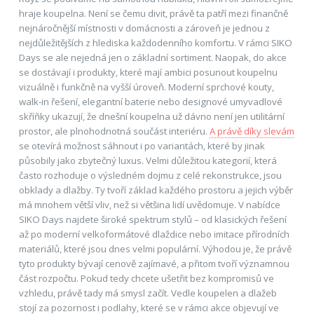
hraje koupelna. Není se čemu divit, právě ta patří mezi finančně
nejnáročnější místnosti v domácnosti a zároveň je jednou z
nejdůležitějších z hlediska každodenního komfortu. V rámci SIKO
Days se ale nejedná jen o základní sortiment. Naopak, do akce
se dostávají i produkty, které mají ambici posunout koupelnu
vizuálně i funkčně na vyšší úroveň. Moderní sprchové kouty,
walk-in řešení, elegantní baterie nebo designové umyvadlové
skříňky ukazují, že dnešní koupelna už dávno není jen utilitární
prostor, ale plnohodnotná součást interiéru.
A právě díky slevám
se otevírá možnost sáhnout i po variantách, které by jinak
působily jako zbytečný luxus. Velmi důležitou kategorií, která
často rozhoduje o výsledném dojmu z celé rekonstrukce, jsou
obklady a dlažby. Ty tvoří základ každého prostoru a jejich výběr
má mnohem větší vliv, než si většina lidí uvědomuje. V nabídce
SIKO Days najdete široké spektrum stylů – od klasických řešení
až po moderní velkoformátové dlaždice nebo imitace přírodních
materiálů, které jsou dnes velmi populární. Výhodou je, že právě
tyto produkty bývají cenově zajímavé, a přitom tvoří významnou
část rozpočtu. Pokud tedy chcete ušetřit bez kompromisů ve
vzhledu, právě tady má smysl začít. Vedle koupelen a dlažeb
stojí za pozornost i podlahy, které se v rámci akce objevují ve