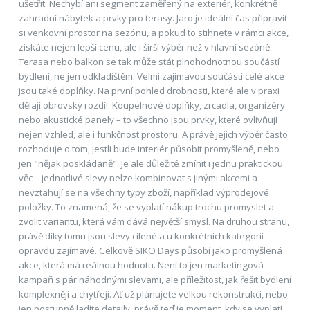
ušetřit. Nechybí ani segment zaměřený na exteriér, konkrétně
zahradní nábytek a prvky pro terasy. Jaro je ideální čas připravit
si venkovní prostor na sezónu, a pokud to stihnete v rámci akce,
získáte nejen lepší cenu, ale i širší výběr než v hlavní sezóně.
Terasa nebo balkon se tak může stát plnohodnotnou součástí
bydlení, ne jen odkladištěm. Velmi zajímavou součástí celé akce
jsou také doplňky. Na první pohled drobnosti, které ale v praxi
dělají obrovský rozdíl. Koupelnové doplňky, zrcadla, organizéry
nebo akustické panely – to všechno jsou prvky, které ovlivňují
nejen vzhled, ale i funkčnost prostoru. A právě jejich výběr často
rozhoduje o tom, jestli bude interiér působit promyšleně, nebo
jen "nějak poskládaně". Je ale důležité zmínit i jednu praktickou
věc – jednotlivé slevy nelze kombinovat s jinými akcemi a
nevztahují se na všechny typy zboží, například výprodejové
položky. To znamená, že se vyplatí nákup trochu promyslet a
zvolit variantu, která vám dává největší smysl. Na druhou stranu,
právě díky tomu jsou slevy cílené a u konkrétních kategorií
opravdu zajímavé. Celkově SIKO Days působí jako promyšlená
akce, která má reálnou hodnotu. Není to jen marketingová
kampaň s pár náhodnými slevami, ale příležitost, jak řešit bydlení
komplexněji a chytřeji. Ať už plánujete velkou rekonstrukci, nebo
jen postupně ladíte detaily, právě teď je moment, kdy se vyplatí