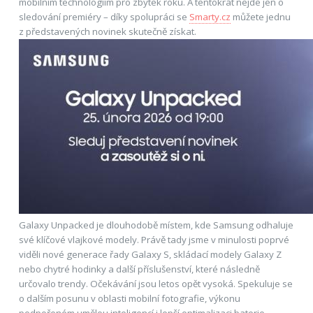
mobilním technologiím pro zbytek roku. A tentokrát nejde jen o
sledování premiéry – díky spolupráci se
Smarty.cz
můžete jednu
z představených novinek skutečně získat.
Galaxy Unpacked je dlouhodobě místem, kde Samsung odhaluje
své klíčové vlajkové modely. Právě tady jsme v minulosti poprvé
viděli nové generace řady Galaxy S, skládací modely Galaxy Z
nebo chytré hodinky a další příslušenství, které následně
určovalo trendy. Očekávání jsou letos opět vysoká. Spekuluje se
o dalším posunu v oblasti mobilní fotografie, výkonu