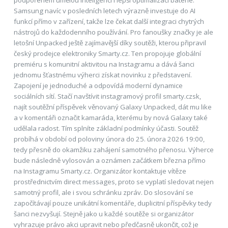
podpořeném umělou inteligencí i lepší optimalizaci baterie.
Samsung navíc v posledních letech výrazně investuje do AI
funkcí přímo v zařízení, takže lze čekat další integraci chytrých
nástrojů do každodenního používání. Pro fanoušky značky je ale
letošní Unpacked ještě zajímavější díky soutěži, kterou připravil
český prodejce elektroniky Smarty.cz. Ten propojuje globální
premiéru s komunitní aktivitou na Instagramu a dává šanci
jednomu šťastnému výherci získat novinku z představení.
Zapojení je jednoduché a odpovídá moderní dynamice
sociálních sítí. Stačí navštívit instagramový profil smarty.czsk,
najít soutěžní příspěvek věnovaný Galaxy Unpacked, dát mu like
a v komentáři označit kamaráda, kterému by nová Galaxy také
udělala radost. Tím splníte základní podmínky účasti. Soutěž
probíhá v období od poloviny února do 25. února 2026 19:00,
tedy přesně do okamžiku zahájení samotného přenosu. Výherce
bude následně vylosován a oznámen začátkem března přímo
na Instagramu Smarty.cz. Organizátor kontaktuje vítěze
prostřednictvím direct messages, proto se vyplatí sledovat nejen
samotný profil, ale i svou schránku zpráv. Do slosování se
započítávají pouze unikátní komentáře, duplicitní příspěvky tedy
šanci nezvyšují. Stejně jako u každé soutěže si organizátor
vyhrazuje právo akci upravit nebo předčasně ukončit, což je