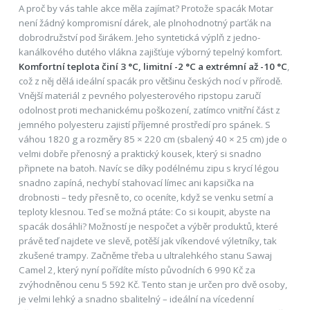
A proč by vás tahle akce měla zajímat? Protože spacák Motar
není žádný kompromisní dárek, ale plnohodnotný parťák na
dobrodružství pod širákem. Jeho syntetická výplň z jedno-
kanálkového dutého vlákna zajišťuje výborný tepelný komfort.
Komfortní teplota činí 3 °C, limitní -2 °C a extrémní až -10 °C
,
což z něj dělá ideální spacák pro většinu českých nocí v přírodě.
Vnější materiál z pevného polyesterového ripstopu zaručí
odolnost proti mechanickému poškození, zatímco vnitřní část z
jemného polyesteru zajistí příjemné prostředí pro spánek. S
váhou 1820 g a rozměry 85 × 220 cm (sbalený 40 × 25 cm) jde o
velmi dobře přenosný a praktický kousek, který si snadno
připnete na batoh. Navíc se díky podélnému zipu s krycí légou
snadno zapíná, nechybí stahovací límec ani kapsička na
drobnosti – tedy přesně to, co oceníte, když se venku setmí a
teploty klesnou. Teď se možná ptáte: Co si koupit, abyste na
spacák dosáhli? Možností je nespočet a výběr produktů, které
právě teď najdete ve slevě, potěší jak víkendové výletníky, tak
zkušené trampy. Začněme třeba u ultralehkého stanu Sawaj
Camel 2, který nyní pořídíte místo původních 6 990 Kč za
zvýhodněnou cenu 5 592 Kč. Tento stan je určen pro dvě osoby,
je velmi lehký a snadno sbalitelný – ideální na vícedenní