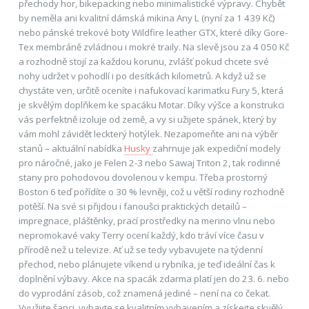
přechody hor, bikepacking nebo minimalistické výpravy. Chybět
by neměla ani kvalitní dámská mikina Any L (nyní za 1 439 Kč)
nebo pánské trekové boty Wildfire leather GTX, které díky Gore-
Tex membráně zvládnou i mokré traily. Na slevě jsou za 4 050 Kč
a rozhodně stojí za každou korunu, zvlášť pokud chcete své
nohy udržet v pohodlí i po desítkách kilometrů. A když už se
chystáte ven, určitě oceníte i nafukovací karimatku Fury 5, která
je skvělým doplňkem ke spacáku Motar. Díky výšce a konstrukci
vás perfektně izoluje od země, a vy si užijete spánek, který by
vám mohl závidět leckterý hotýlek. Nezapomeňte ani na výběr
stanů – aktuální nabídka
Husky
zahrnuje jak expediční modely
pro náročné, jako je Felen 2-3 nebo Sawaj Triton 2, tak rodinné
stany pro pohodovou dovolenou v kempu. Třeba prostorný
Boston 6 teď pořídíte o 30 % levněji, což u větší rodiny rozhodně
potěší. Na své si přijdou i fanoušci praktických detailů –
impregnace, pláštěnky, prací prostředky na merino vlnu nebo
nepromokavé vaky Terry ocení každý, kdo tráví více času v
přírodě než u televize. Ať už se tedy vybavujete na týdenní
přechod, nebo plánujete víkend u rybníka, je teď ideální čas k
doplnění výbavy. Akce na spacák zdarma platí jen do 23. 6. nebo
do vyprodání zásob, což znamená jediné – není na co čekat.
Využijte šanci, vybavte se kvalitním vybavením a získejte skvělý