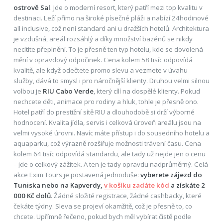
ostrově Sal
. Jde o moderní resort, který patří mezi top kvalitu v
destinaci. Leží přímo na široké písečné pláži a nabízí 24hodinové
all inclusive, což není standard ani u dražších hotelů. Architektura
je vzdušná, areál rozsáhlý a díky množství bazénů se nikdy
necítíte přeplnění. To je přesně ten typ hotelu, kde se dovolená
mění v opravdový odpočinek. Cena kolem 58 tisíc odpovídá
kvalitě, ale když odečtete promo slevu a vezmete v úvahu
služby, dává to smysl i pro náročnější klienty. Druhou velmi silnou
volbou je
RIU Cabo Verde
, který cílí na dospělé klienty. Pokud
nechcete děti, animace pro rodiny a hluk, tohle je přesně ono.
Hotel patří do prestižní sítě RIU a dlouhodobě si drží výborné
hodnocení. Kvalita jídla, servis i celková úroveň areálu jsou na
velmi vysoké úrovni. Navíc máte přístup i do sousedního hotelu a
aquaparku, což výrazně rozšiřuje možnosti trávení času. Cena
kolem 64 tisíc odpovídá standardu, ale tady už nejde jen o cenu
– jde o celkový zážitek. A ten je tady opravdu nadprůměrný. Celá
akce Exim Tours je postavená jednoduše:
vyberete zájezd do
Tuniska nebo na Kapverdy,
v košíku zadáte kód
a získáte 2
000 Kč dolů
. Žádné složité registrace, žádné cashbacky, které
čekáte týdny. Sleva se projeví okamžitě, což je přesně to, co
chcete. Upřímně řečeno, pokud bych měl vybírat čistě podle