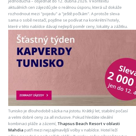
jednoduchá – objednat do 12. dubna 2026. V kontextu
aktuálních cen zájezdů jde o reálnou úsporu, která už dokáže
rozhodnout mezi "pojedu" a "ještě počkám". A protože sleva
sama o sobě nestačí, pojďme se podívat na konkrétní hotely,
které v této nabídce dávají nejlepší poměr ceny, lokality a zážitku.
Tunisko je dlouhodobě sázka na jistotu. Krátký let, stabilní počasí
a velmi dobré ceny za all inclusive. Pokud hledáte ideální
kombinaci pláže a zázemí,
Thapsus Beach Resort v oblasti
Mahdia
patří mezi nejzajímavější volby v nabídce. Hotel leží