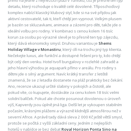
přímo na jedné z nejhezčích pláží v Tunisku, což je přesně ten typ
detailu, který rozhoduje o kvalitě celé dovolené. Tříposchoďový
komplex nabízí klasický klubový styl, kde si na své přijdou jak
aktivní cestovatelé, tak ti, kteří chtějí jen vypnout. Velkým plusem
je bazén se skluzavkami, animace a zázemí pro děti, takže jde o
ideální volbu pro rodiny. V kombinaci s cenou kolem 16 tisíc
korun za osobu po výrazné slevě je to přesně ten typ zájezdu,
který dává ekonomicky smysl. Druhou variantou je
Shems
Holiday Village v Monastiru
, který cílí na trochu jiný typ klienta.
Nečekejte luxus, ale funkční a dostupné řešení pro ty, kdo chtějí
být celý den venku. Hotel tvoří bungalovy v rozlehlé zahradě a
jeho hlavní výhodou je aquapark přímo v areálu. Pro rodiny s
dětmi jde o silný argument. Navíc krátký transfer z letiště
znamená, že se z letadla dostanete na pláž prakticky bez čekání.
Ano, recenze ukazují určité slabiny v pokojích a čistotě, ale
pokud víte, co kupujete, dostáváte za cenu kolem 18 tisíc velmi
solidní balíček. Pokud ale chcete posunout dovolenou o úroveň
výš, Kapverdy jsou úplně jiná liga. Delší let je vykoupen stabilním
počasím, krásnými plážemi a výrazně klidnější atmosférou než v
severní Africe. A právě tady dává sleva 2 000 Kč ještě větší smysl,
protože se počítá z vyšší základní ceny. Jedním z nejlepších
hotelů v nabídce je bez debat
Royal Horizon Ponta Sino na