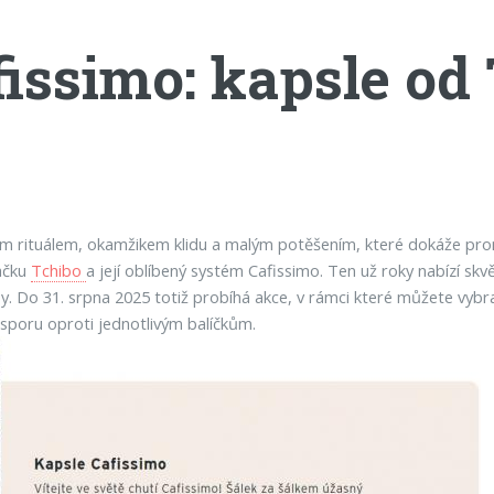
fissimo: kapsle od
m rituálem, okamžikem klidu a malým potěšením, které dokáže prom
načku
Tchibo
a její oblíbený systém Cafissimo. Ten už roky nabízí skv
y. Do 31. srpna 2025 totiž probíhá akce, v rámci které můžete vybra
 úsporu oproti jednotlivým balíčkům.