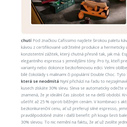
chutí
Pod značkou Cafissimo najdete širokou paletu kávo
kávou z certifikované udržitelné produkce a hermeticky u
konzistentní zážitek, který chutná přesně tak, jak má. E
elegantního espressa s jemnějšími tóny. Pro ty, kteří pr
varianty nebo dokonce bezkofeinovou edici. Velmi oblíbené
bílé čokolády s malinami či populární Double Choc. Tyto 
která se neodmítá
Nyní přichází na řadu to nejzajímav
kusech získáte 30% slevu. Sleva se automaticky odečte v
znamená, že je ideální čas zásobit se na delší období. K
ušetřit až 25 % oproti běžným cenám. V kombinaci s aktuá
bezkonkurenční cenu, ať už preferují silné espresso, je
pravděpodobně znáte i další benefit: při koupi šesti bal
30% slevou. To nic nemění na faktu, že ať už zvolíte je