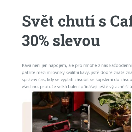
Svět chutí s Ca
30% slevou
Káva není jen nápojem, ale pro mnohé z nás každodenní
patříte mezi milovníky kvalitní kávy, jistě dobře znáte z
správný čas, kdy se vyplatí zásobit se kapslemi do zásob
všechno, protože velká balení přinášejí ještě výraznější