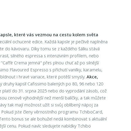
apsle, které vás vezmou na cestu kolem světa
ciální ochucené edice. Každá kapsle je pečlivě naplněna
žíte do kávovaru. Díky tomu se z každého šálku stává
asil, silného espressa s intenzivním profilem, nebo
 "Caffè Crema jemná" přes plnou chuť až po silnější
ssimo Flavoured Espresso s příchutí vanilky, karamelu,
bídnout i hravé variace, které potěší smysly.
Akce,
ny druhy kapslí Cafissimo balených po 80, 96 nebo 120
ce platí do 31. srpna 2025 nebo do vyprodání zásob, což
 jsou cenově výhodnější než menší balíčky, a tak můžete
ávy tak mají možnost užít si svůj oblíbený nápoj za
Pokud jste členy věrnostního programu TchiboCard,
a. Tento bonus se ale bohužel nedá kombinovat s aktuální
ější cenu. Pokud navíc sledujete nabídky Tchibo