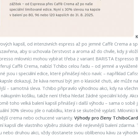
K
vých kapslí, od intenzivních espress až po jemné Caffè Crema a spe
zavřena, aby si uchovala čerstvost a aroma až do chvíle, kdy ji vlo
spresso milovníci mohou vybírat třeba z variant BARISTA Espresso Br
eferují Caffè Crema, nabízí Tchibo celou řadu – od jemné a vyvážené
 jsou i speciální edice, které přinášejí něco navíc – například Cafi
kapsle dokazují, že káva nemusí být jen o klasické chuti, ale může na
ější – samotná sleva. Tchibo připravilo výhodnou akci, kdy na všech
 nákupním košíku, takže není třeba hledat žádné speciální kódy. Ak
romě toho velká balení kapslí přinášejí i další výhodu – sama o sobě
lní 30% slevou jde o nabídku, která se skutečně vyplatí. Milovníci k
mnější crema nebo ochucené varianty.
Výhody pro členy TchiboCard
ení kapslí dle vlastního výběru získáte dvě nejlevnější balení zdarm
dnu nebo druhou akci, vždy dostanete svou oblíbenou kávu za výhodn