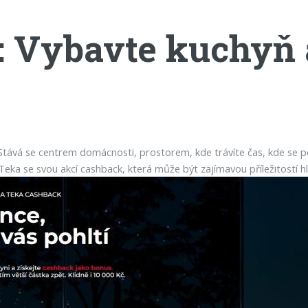
 Vybavte kuchyň a
Stává se centrem domácnosti, prostorem, kde trávíte čas, kde se pot
 Teka se svou akcí cashback, která může být zajímavou příležitostí h