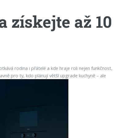
 získejte až 10
kává rodina i přátelé a kde hraje roli nejen funkčnost,
lavně pro ty, kdo plánují větší upgrade kuchyně – ale