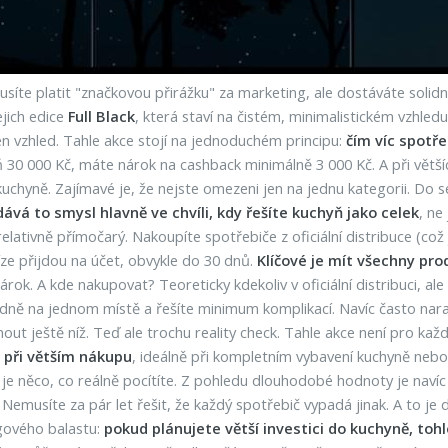
usíte platit "značkovou přirážku" za marketing, ale dostáváte soli
jich edice
Full Black
, která staví na čistém, minimalistickém vzhled
jen vzhled. Tahle akce stojí na jednoduchém principu:
čím víc spotře
30 000 Kč, máte nárok na cashback minimálně 3 000 Kč. A při větší
é kuchyně. Zajímavé je, že nejste omezeni jen na jednu kategorii. D
dává to smysl hlavně ve chvíli, kdy řešíte kuchyň jako celek
, ne
lativně přímočarý. Nakoupíte spotřebiče z oficiální distribuce (což 
ze přijdou na účet, obvykle do 30 dnů.
Klíčové je mít všechny pr
nárok. A kde nakupovat? Teoreticky kdekoliv v oficiální distribuci, a
edně na jednom místě a řešíte minimum komplikací. Navíc často naraz
ut ještě níž. Teď ale trochu reality check. Tahle akce není pro kaž
 při větším nákupu
, ideálně při kompletním vybavení kuchyně nebo
 je něco, co reálně pocítíte. Z pohledu dlouhodobé hodnoty je navíc 
usíte za pár let řešit, že každý spotřebič vypadá jinak. A to je de
gového balastu:
pokud plánujete větší investici do kuchyně, tohle