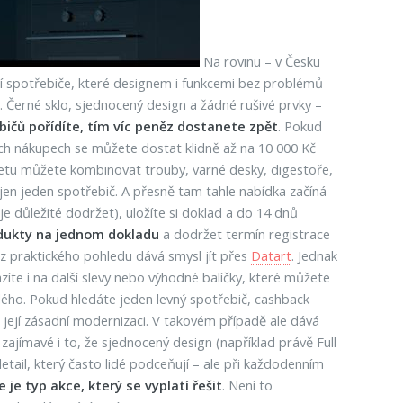
Na rovinu – v Česku
dní spotřebiče, které designem i funkcemi bez problémů
u. Černé sklo, sjednocený design a žádné rušivé prvky –
bičů pořídíte, tím víc peněz dostanete zpět
. Pokud
ch nákupech se můžete dostat klidně až na 10 000 Kč
o setu můžete kombinovat trouby, varné desky, digestoře,
 jen jeden spotřebič. A přesně tam tahle nabídka začíná
je důležité dodržet), uložíte si doklad a do 14 dnů
odukty na jednom dokladu
a dodržet termín registrace
le z praktického pohledu dává smysl jít přes
Datart
. Jednak
íte i na další slevy nebo výhodné balíčky, které můžete
dého. Pokud hledáte jeden levný spotřebič, cashback
 její zásadní modernizaci. V takovém případě ale dává
zajímavé i to, že sjednocený design (například právě Full
tail, který často lidé podceňují – ale při každodenním
 je typ akce, který se vyplatí řešit
. Není to