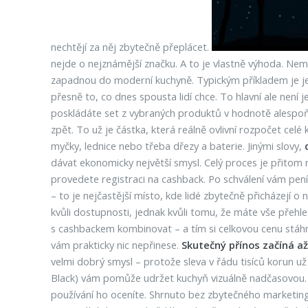
nechtějí za něj zbytečně přeplácet.
nejde o nejznámější značku. A to je vlastně výhoda. Nem
zapadnou do moderní kuchyně. Typickým příkladem je je
přesně to, co dnes spousta lidí chce. To hlavní ale není 
poskládáte set z vybraných produktů v hodnotě alespoň 
zpět. To už je částka, která reálně ovlivní rozpočet cel
myčky, lednice nebo třeba dřezy a baterie. Jinými slovy,
dávat ekonomicky největší smysl. Celý proces je přitom re
provedete registraci na cashback. Po schválení vám pení
– to je nejčastější místo, kde lidé zbytečně přicházejí o 
kvůli dostupnosti, jednak kvůli tomu, že máte vše přehl
s cashbackem kombinovat – a tím si celkovou cenu stáhno
vám prakticky nic nepřinese.
Skutečný přínos začíná až
velmi dobrý smysl – protože sleva v řádu tisíců korun už
Black) vám pomůže udržet kuchyň vizuálně nadčasovou. Nem
používání ho oceníte. Shrnuto bez zbytečného marketin