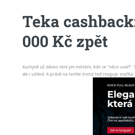
Teka cashback:
000 Kč zpět
Kuchyně už dávno není jen místem, kde se "něco uvaří". 
ale i vzhled. A právě na tenhle trend teď reaguje značka