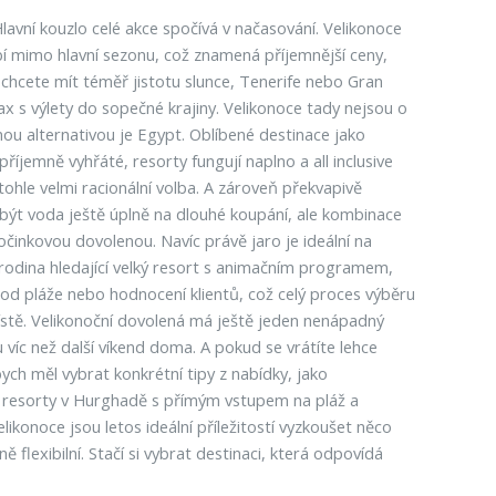
lavní kouzlo celé akce spočívá v načasování. Velikonoce
í mimo hlavní sezonu, což znamená příjemnější ceny,
 chcete mít téměř jistotu slunce, Tenerife nebo Gran
x s výlety do sopečné krajiny. Velikonoce tady nejsou o
lnou alternativou je Egypt. Oblíbené destinace jako
emně vyhřáté, resorty fungují naplno a all inclusive
ohle velmi racionální volba. A zároveň překvapivě
sí být voda ještě úplně na dlouhé koupání, ale kombinace
činkovou dovolenou. Navíc právě jaro je ideální na
k rodina hledající velký resort s animačním programem,
i od pláže nebo hodnocení klientů, což celý proces výběru
ístě. Velikonoční dovolená má ještě jeden nenápadný
 víc než další víkend doma. A pokud se vrátíte lehce
ych měl vybrat konkrétní tipy z nabídky, jako
ené resorty v Hurghadě s přímým vstupem na pláž a
konoce jsou letos ideální příležitostí vyzkoušet něco
flexibilní. Stačí si vybrat destinaci, která odpovídá