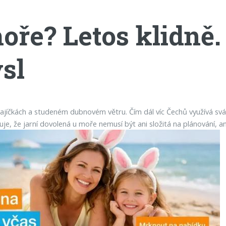
oře? Letos klidně.
sl
íčkách a studeném dubnovém větru. Čím dál víc Čechů využívá svátečn
uje, že jarní dovolená u moře nemusí být ani složitá na plánování, a