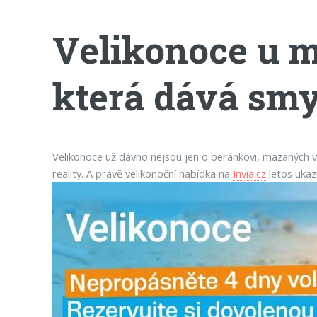
Velikonoce u m
která dává smy
Velikonoce už dávno nejsou jen o beránkovi, mazaných vaj
reality. A právě velikonoční nabídka na
Invia.cz
letos ukaz