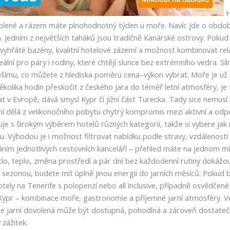
H
ovolené a rázem máte plnohodnotný týden u moře. Navíc jde o obdob
h. Jedním z největších taháků jsou tradičně Kanárské ostrovy. Pokud
 vyhřáté bazény, kvalitní hotelové zázemí a možnost kombinovat rela
ální pro páry i rodiny, které chtějí slunce bez extrémního vedra. Si
mu, co můžete z hlediska poměru cena–výkon vybrat. Moře je už příj
lika hodin přeskočit z českého jara do téměř letní atmosféry, je t
stat v Evropě, dává smysl Kypr či jižní část Turecka. Tady sice nemu
ní dělá z velikonočního pobytu chytrý kompromis mezi aktivní a odpo
cuje s širokým výběrem hotelů různých kategorií, takže si vybere ja
ou. Výhodou je i možnost filtrovat nabídku podle stravy, vzdálenost
ním jednotlivých cestovních kanceláří – přehled máte na jednom m
tlo, teplo, změna prostředí a pár dní bez každodenní rutiny dokážou
ní sezonou, budete mít úplně jinou energii do jarních měsíců. Pokud b
 hotely na Tenerife s polopenzí nebo all inclusive, případně osvědč
ypr – kombinace moře, gastronomie a příjemné jarní atmosféry. Veli
že jarní dovolená může být dostupná, pohodlná a zároveň dostatečně 
 zážitek.