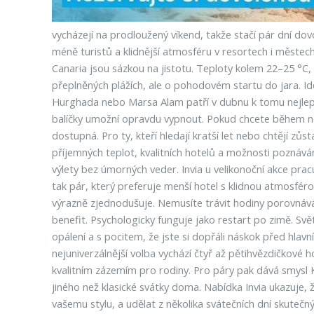
vycházejí na prodloužený víkend, takže stačí pár dní d
méně turistů a klidnější atmosféru v resortech i městec
Canaria jsou sázkou na jistotu. Teploty kolem 22–25 °C,
přeplněných plážích, ale o pohodovém startu do jara. Ide
Hurghada nebo Marsa Alam patří v dubnu k tomu nejlepší
balíčky umožní opravdu vypnout. Pokud chcete během něko
dostupná. Pro ty, kteří hledají kratší let nebo chtějí zů
příjemných teplot, kvalitních hotelů a možnosti poznává
výlety bez úmorných veder. Invia u velikonoční akce pra
tak pár, který preferuje menší hotel s klidnou atmosfér
výrazně zjednodušuje. Nemusíte trávit hodiny porovnává
benefit. Psychologicky funguje jako restart po zimě. Svě
opálení a s pocitem, že jste si dopřáli náskok před hlav
nejuniverzálnější volba vychází čtyř až pětihvězdičkové
kvalitním zázemím pro rodiny. Pro páry pak dává smysl K
jiného než klasické svátky doma. Nabídka Invia ukazuje, 
vašemu stylu, a udělat z několika svátečních dní skutečný