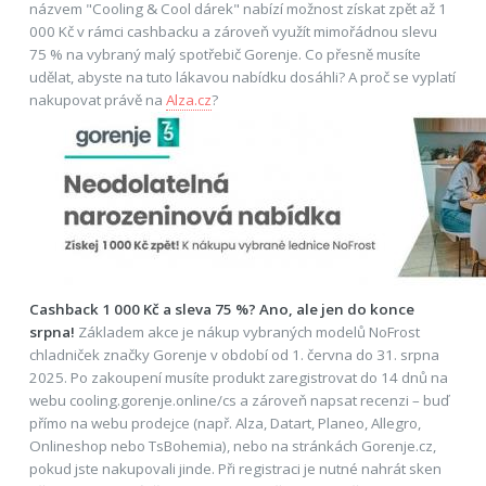
názvem "Cooling & Cool dárek" nabízí možnost získat zpět až 1
000 Kč v rámci cashbacku a zároveň využít mimořádnou slevu
75 % na vybraný malý spotřebič Gorenje. Co přesně musíte
udělat, abyste na tuto lákavou nabídku dosáhli? A proč se vyplatí
nakupovat právě na
Alza.cz
?
Cashback 1 000 Kč a sleva 75 %? Ano, ale jen do konce
srpna!
Základem akce je nákup vybraných modelů NoFrost
chladniček značky Gorenje v období od 1. června do 31. srpna
2025. Po zakoupení musíte produkt zaregistrovat do 14 dnů na
webu cooling.gorenje.online/cs a zároveň napsat recenzi – buď
přímo na webu prodejce (např. Alza, Datart, Planeo, Allegro,
Onlineshop nebo TsBohemia), nebo na stránkách Gorenje.cz,
pokud jste nakupovali jinde. Při registraci je nutné nahrát sken