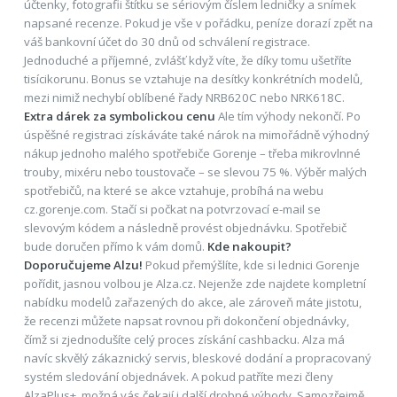
účtenky, fotografii štítku se sériovým číslem ledničky a snímek
napsané recenze. Pokud je vše v pořádku, peníze dorazí zpět na
váš bankovní účet do 30 dnů od schválení registrace.
Jednoduché a příjemné, zvlášť když víte, že díky tomu ušetříte
tisícikorunu. Bonus se vztahuje na desítky konkrétních modelů,
mezi nimiž nechybí oblíbené řady NRB620C nebo NRK618C.
Extra dárek za symbolickou cenu
Ale tím výhody nekončí. Po
úspěšné registraci získáváte také nárok na mimořádně výhodný
nákup jednoho malého spotřebiče Gorenje – třeba mikrovlnné
trouby, mixéru nebo toustovače – se slevou 75 %. Výběr malých
spotřebičů, na které se akce vztahuje, probíhá na webu
cz.gorenje.com. Stačí si počkat na potvrzovací e-mail se
slevovým kódem a následně provést objednávku. Spotřebič
bude doručen přímo k vám domů.
Kde nakoupit?
Doporučujeme Alzu!
Pokud přemýšlíte, kde si lednici Gorenje
pořídit, jasnou volbou je Alza.cz. Nejenže zde najdete kompletní
nabídku modelů zařazených do akce, ale zároveň máte jistotu,
že recenzi můžete napsat rovnou při dokončení objednávky,
čímž si zjednodušíte celý proces získání cashbacku. Alza má
navíc skvělý zákaznický servis, bleskové dodání a propracovaný
systém sledování objednávek. A pokud patříte mezi členy
AlzaPlus+, možná vás čekají i další drobné výhody. Samozřejmě,