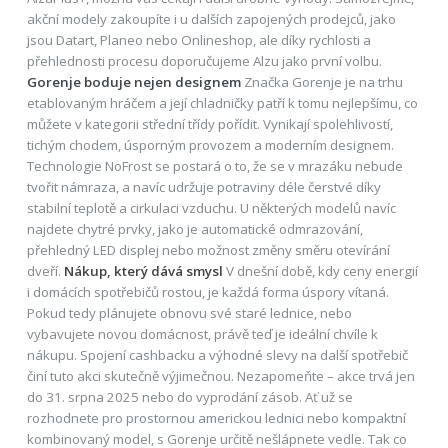
akční modely zakoupíte i u dalších zapojených prodejců, jako
jsou Datart, Planeo nebo Onlineshop, ale díky rychlosti a
přehlednosti procesu doporučujeme Alzu jako první volbu.
Gorenje boduje nejen designem
Značka Gorenje je na trhu
etablovaným hráčem a její chladničky patří k tomu nejlepšímu, co
můžete v kategorii střední třídy pořídit. Vynikají spolehlivostí,
tichým chodem, úsporným provozem a moderním designem.
Technologie NoFrost se postará o to, že se v mrazáku nebude
tvořit námraza, a navíc udržuje potraviny déle čerstvé díky
stabilní teplotě a cirkulaci vzduchu. U některých modelů navíc
najdete chytré prvky, jako je automatické odmrazování,
přehledný LED displej nebo možnost změny směru otevírání
dveří.
Nákup, který dává smysl
V dnešní době, kdy ceny energií
i domácích spotřebičů rostou, je každá forma úspory vítaná.
Pokud tedy plánujete obnovu své staré lednice, nebo
vybavujete novou domácnost, právě teď je ideální chvíle k
nákupu. Spojení cashbacku a výhodné slevy na další spotřebič
činí tuto akci skutečně výjimečnou. Nezapomeňte – akce trvá jen
do 31. srpna 2025 nebo do vyprodání zásob. Ať už se
rozhodnete pro prostornou americkou lednici nebo kompaktní
kombinovaný model, s Gorenje určitě nešlápnete vedle. Tak co