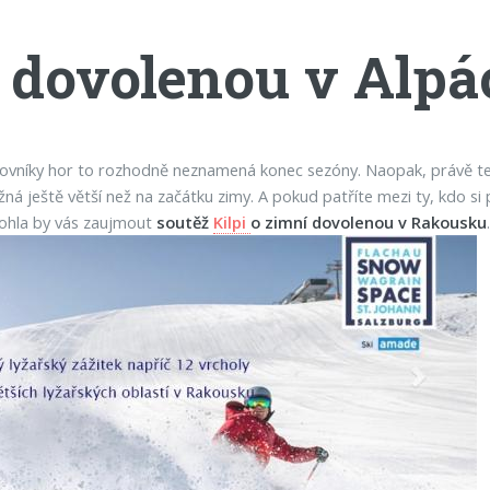
 dovolenou v Alpác
ilovníky hor to rozhodně neznamená konec sezóny. Naopak, právě te
žná ještě větší než na začátku zimy. A pokud patříte mezi ty, kdo s
mohla by vás zaujmout
soutěž
Kilpi
o zimní dovolenou v Rakousku
.