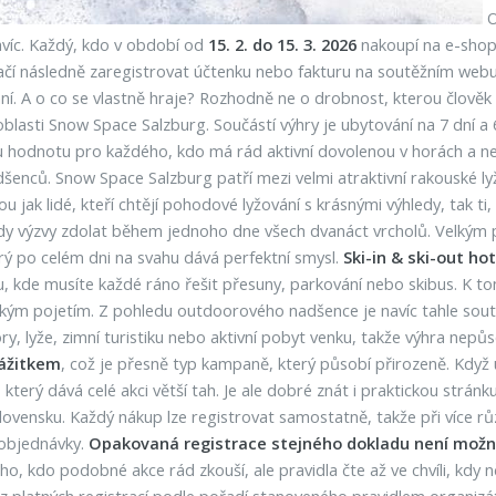
O
navíc. Každý, kdo v období od
15. 2. do 15. 3. 2026
nakoupí na e-shopu
ačí následně zaregistrovat účtenku nebo fakturu na soutěžním webu 
ní. A o co se vlastně hraje? Rozhodně ne o drobnost, kterou člověk o
oblasti Snow Space Salzburg. Součástí výhry je ubytování na 7 dní 
nou hodnotu pro každého, kdo má rád aktivní dovolenou v horách a ne
dšenců. Snow Space Salzburg patří mezi velmi atraktivní rakouské ly
dou jak lidé, kteří chtějí pohodové lyžování s krásnými výhledy, tak t
tedy výzvy zdolat během jednoho dne všech dvanáct vrcholů. Velkým
erý po celém dni na svahu dává perfektní smysl.
Ski-in & ski-out ho
, kde musíte každé ráno řešit přesuny, parkování nebo skibus. K
kým pojetím. Z pohledu outdoorového nadšence je navíc tahle soutěž
ory, lyže, zimní turistiku nebo aktivní pobyt venku, takže výhra ne
ážitkem
, což je přesně typ kampaně, který působí přirozeně. Když 
který dává celé akci větší tah. Je ale dobré znát i praktickou strán
lovensku. Každý nákup lze registrovat samostatně, takže při více r
 objednávky.
Opakovaná registrace stejného dokladu není mož
, kdo podobné akce rád zkouší, ale pravidla čte až ve chvíli, kdy n