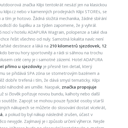
utdoorová značka Kilpi tentokrát nesází jen na klasickou
 kilpi.cz nebo v kamenných prodejnách Kilpi STOREs, se
a tím je hotovo. Žádná složitá mechanika, žádné sbírání
dloží do šuplíku a za týden zapomene, že ji vyhrál.
a 6 nocí v hotelu ADAPURA Wagrain, polopenze a také dva
chce řešit všechno od nuly. Samotná lokalita navíc není
žařské destinace a láká na
210 kilometrů sjezdovek, 12
i, kdo berou hory sportovněji a rádi si sáhnou na trochu
 plusem celé ceny je i samotné zázemí. Hotel ADAPURA
tel přímo u sjezdovky
je přesně ten detail, který
 tomu se přidává SPA zóna se stometrovým bazénem a
 dobře trefená i tím, že dává smysl tematicky. Kilpi
působí náhodně ani uměle. Naopak,
značka propojuje
už si člověk pořizuje novou bundu, kalhoty nebo další
ku soutěže. Zapojit se mohou pouze fyzické osoby starší
ůzných nákupech se můžete do slosování dostat vícekrát,
ná
, a pokud by byl nákup následně zrušen, účast v
ěco nevyjde. Zajímavý je i způsob určení výherce. Nejde