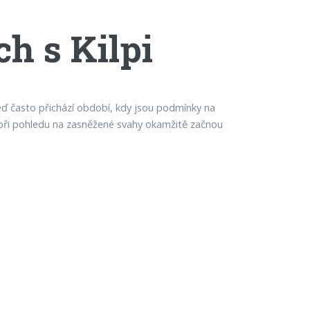
h s Kilpi
ď často přichází období, kdy jsou podmínky na
i při pohledu na zasněžené svahy okamžitě začnou