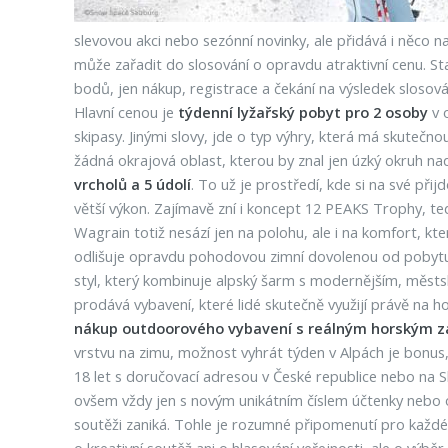
slevovou akci nebo sezónní novinky, ale přidává i něco 
může zařadit do slosování o opravdu atraktivní cenu. St
bodů, jen nákup, registrace a čekání na výsledek slosová
Hlavní cenou je
týdenní lyžařský pobyt pro 2 osoby
v 
skipasy. Jinými slovy, jde o typ výhry, která má skuteč
žádná okrajová oblast, kterou by znal jen úzký okruh na
vrcholů a 5 údolí
. To už je prostředí, kde si na své přij
větší výkon. Zajímavě zní i koncept 12 PEAKS Trophy, 
Wagrain totiž nesází jen na polohu, ale i na komfort, kt
odlišuje opravdu pohodovou zimní dovolenou od pobytu
styl, který kombinuje alpský šarm s modernějším, městs
prodává vybavení, které lidé skutečně využijí právě na h
nákup outdoorového vybavení s reálným horským z
vrstvu na zimu, možnost vyhrát týden v Alpách je bonus, 
18 let s doručovací adresou v České republice nebo na S
ovšem vždy jen s novým unikátním číslem účtenky nebo
soutěži zaniká. Tohle je rozumné připomenutí pro každého