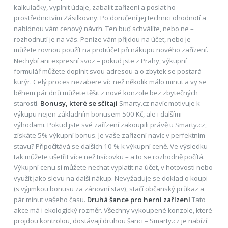
kalkulačky, vyplnit údaje, zabalit zařízení a poslat ho
prostřednictvím Zásilkovny. Po doručení jej technici ohodnotí a
nabídnou vám cenový návrh. Ten buď schválíte, nebo ne –
rozhodnutí je na vás. Peníze vám přijdou na účet, nebo je
můžete rovnou použít na protiúčet při nákupu nového zařízení.
Nechybí ani expresní svoz – pokud jste z Prahy, výkupní
formulář můžete doplnit svou adresou a o zbytek se postará
kurýr. Celý proces nezabere víc než několik málo minut a vy se
během pár dnů můžete těšit z nové konzole bez zbytečných
starostí.
Bonusy, které se sčítají
Smarty.cz navíc motivuje k
výkupu nejen základním bonusem 500 Kč, ale i dalšími
výhodami. Pokud jste své zařízení zakoupili právě u Smarty.cz,
získáte 5% výkupní bonus. Je vaše zařízení navíc v perfektním
stavu? Připočítává se dalších 10 % k výkupní ceně. Ve výsledku
tak můžete ušetřit více než tisícovku – a to se rozhodně počítá.
Výkupní cenu si můžete nechat vyplatit na účet, v hotovosti nebo
využít jako slevu na další nákup. Nevyžaduje se doklad o koupi
(s výjimkou bonusu za zánovní stav), stačí občanský průkaz a
pár minut vašeho času.
Druhá šance pro herní zařízení
Tato
akce má i ekologický rozměr. Všechny vykoupené konzole, které
projdou kontrolou, dostávají druhou šanci – Smarty.cz je nabízí