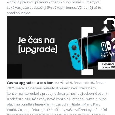
– pokud jste svou původní konzoli koupili právě u Smarty.cz,
čeká vás ještě dodatečný 5% výkupní bonus. Výhodněji už to
snad ani nejde.
Čas na upgrade – a to s bonusem!
Od 5. června do 30. června
2025 máte jedinečnou příležitost přinést svou starší herní
konzoli na kteroukoliv prodejnu Smarty, nechat ji odborně ocenit
a odečíst si 500 Kč z ceny nové konzole Nintendo Switch 2. Akce
platí i na bundle s legendárním závodním titulem Mario Kart
World. Co je potřeba splnit? Stačí, aby vaše zařízení bylo funkční