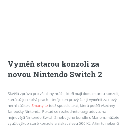
Vyměň starou konzoli za
novou Nintendo Switch 2
Skvělá zpráva pro všechny hráče, kteří mají doma starou konzoli,
která už jen sbírá prach – teď je ten pravý čas ji vyměnit za nový
herní zážitek!
Smarty.cz
totiž spustilo akci, která potěší všechny
fanoušky Nintenda. Pokud se rozhodnete upgradovat na
nejnovější Nintendo Switch 2 nebo jeho bundle s Mariem, můžete
využít výkup staré konzole a získat slevu 500 Kč. A tím to nekončí