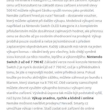
(tedy minimálně v kategorii C), nemusí být ani zánovní. Výkupní
cenu určí konzultant na základě stavu zařízení a kromě slevy
500 Kč můžete výkupní částku využít rovnou jako protiúčet.
Nemáte zařízení hned po ruce? Nevadí – dostanete voucher,
který můžete uplatnit při dalším výkupu. Modelová výkupní cena
například za Nintendo Switch OLED kategorie A s kompletním
příslušenstvím může dosáhnout zajímavých hodnot, ale přesnou
cenu se dozvíte až po osobním ohodnocení na prodejně. Výkup
probíhá pouze osobně a nelze jej kombinovat s předem
zaplacenými objednávkami. Každý zákazník má nárok na jeden
výkupní bonus – ideální tedy pro všechny, kdo chtějí vyměnit
svou konzoli za něco nového, lepšího a výkonnějšího.
Nintendo
Switch 2 už od 7 790 Kč
Základní verze nové konzole Nintendo
Switch 2 je nyní k dostání již od 7 790 Kč, což je s přihlédnutím k
tomu, že jde o nejnovější model, velmi přívětivá cena. Pokud
toužíte po trochu akčnějším zážitku, můžete sáhnout po bundlu s
Mariem, který startuje na 8 790 Kč. Obě varianty samozřejmě
můžete zlevnit využitím výkupního bonusu i výkupní ceny
starého zařízení. Výsledná úspora tak může být podstatně vyšší,
než byste čekali.
Výkup snadno, rychle a klidně i online
Nemáte možnost navštívit prodejnu? Nevadí. Smarty.cz
umožňuje výkup i online. Stačí zadat své zařízení do online