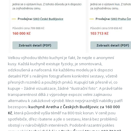
Velkou výhodou těchto kuchyní je fakt, že nejde o anonymní
kusy. Každá kuchyně existuje fyzicky, je smontovaná,
odzkoušená a nafocená. Ke každému modelu je k dispozici
detailní PDF s reálnými fotografiemi konkrétní sestavy, včetně
přesných rozměrů a použitých prvků. Kupující tak přesně ví, co
kupuje – žádné vizualizace, žádné "ilustrační foto". A právě tahle
transparentnost dělá z výprodeje expozic velmi zajímavou
alternativu k zakázkové výrobě. Mezi nejvýraznější nabídky patří
bezesporu
kuchyně Aretha z Českých Budějovic za 160 000
Kč
, která původně vyšla téměř na 800 tisíc korun. V ceně jsou
spotřebiče, dřez i baterie a jde o sestavu, která bez problémů
obstojí i v náročnějších interiérech. Podobně razantní pokles