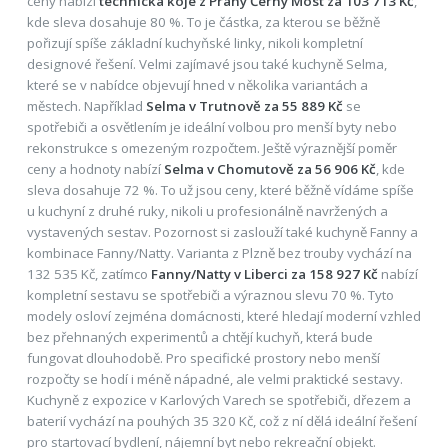
ceny nabízí
technická kóje z Prahy Černý Most za 103 713 Kč
,
kde sleva dosahuje 80 %. To je částka, za kterou se běžně
pořizují spíše základní kuchyňské linky, nikoli kompletní
designové řešení. Velmi zajímavé jsou také kuchyně Selma,
které se v nabídce objevují hned v několika variantách a
městech. Například
Selma v Trutnově za 55 889 Kč
se
spotřebiči a osvětlením je ideální volbou pro menší byty nebo
rekonstrukce s omezeným rozpočtem. Ještě výraznější poměr
ceny a hodnoty nabízí
Selma v Chomutově za 56 906 Kč
, kde
sleva dosahuje 72 %. To už jsou ceny, které běžně vídáme spíše
u kuchyní z druhé ruky, nikoli u profesionálně navržených a
vystavených sestav. Pozornost si zaslouží také kuchyně Fanny a
kombinace Fanny/Natty. Varianta z Plzně bez trouby vychází na
132 535 Kč, zatímco
Fanny/Natty v Liberci za 158 927 Kč
nabízí
kompletní sestavu se spotřebiči a výraznou slevu 70 %. Tyto
modely osloví zejména domácnosti, které hledají moderní vzhled
bez přehnaných experimentů a chtějí kuchyň, která bude
fungovat dlouhodobě. Pro specifické prostory nebo menší
rozpočty se hodí i méně nápadné, ale velmi praktické sestavy.
Kuchyně z expozice v Karlových Varech se spotřebiči, dřezem a
baterií vychází na pouhých 35 320 Kč, což z ní dělá ideální řešení
pro startovací bydlení, nájemní byt nebo rekreační objekt.