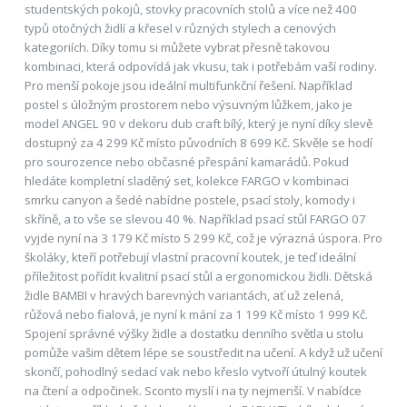
studentských pokojů, stovky pracovních stolů a více než 400
typů otočných židlí a křesel v různých stylech a cenových
kategoriích. Díky tomu si můžete vybrat přesně takovou
kombinaci, která odpovídá jak vkusu, tak i potřebám vaší rodiny.
Pro menší pokoje jsou ideální multifunkční řešení. Například
postel s úložným prostorem nebo výsuvným lůžkem, jako je
model ANGEL 90 v dekoru dub craft bílý, který je nyní díky slevě
dostupný za 4 299 Kč místo původních 8 699 Kč. Skvěle se hodí
pro sourozence nebo občasné přespání kamarádů. Pokud
hledáte kompletní sladěný set, kolekce FARGO v kombinaci
smrku canyon a šedé nabídne postele, psací stoly, komody i
skříně, a to vše se slevou 40 %. Například psací stůl FARGO 07
vyjde nyní na 3 179 Kč místo 5 299 Kč, což je výrazná úspora. Pro
školáky, kteří potřebují vlastní pracovní koutek, je teď ideální
příležitost pořídit kvalitní psací stůl a ergonomickou židli. Dětská
židle BAMBI v hravých barevných variantách, ať už zelená,
růžová nebo fialová, je nyní k mání za 1 199 Kč místo 1 999 Kč.
Spojení správné výšky židle a dostatku denního světla u stolu
pomůže vašim dětem lépe se soustředit na učení. A když už učení
skončí, pohodlný sedací vak nebo křeslo vytvoří útulný koutek
na čtení a odpočinek. Sconto myslí i na ty nejmenší. V nabídce