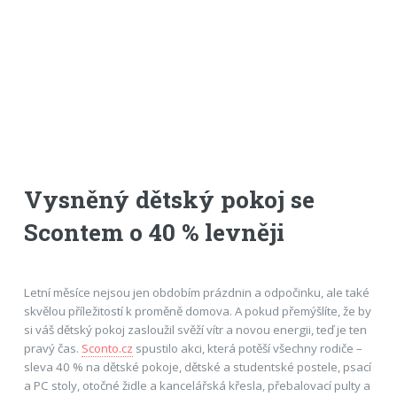
Vysněný dětský pokoj se
Scontem o 40 % levněji
Letní měsíce nejsou jen obdobím prázdnin a odpočinku, ale také
skvělou příležitostí k proměně domova. A pokud přemýšlíte, že by
si váš dětský pokoj zasloužil svěží vítr a novou energii, teď je ten
pravý čas.
Sconto.cz
spustilo akci, která potěší všechny rodiče –
sleva 40 % na dětské pokoje, dětské a studentské postele, psací
a PC stoly, otočné židle a kancelářská křesla, přebalovací pulty a