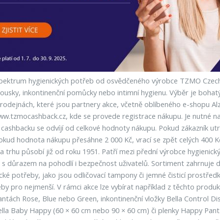
ké spektrum hygienických potřeb od osvědčeného výrobce TZMO Czech
brousky, inkontinenční pomůcky nebo intimní hygienu. Výběr je boh
prodejnách, které jsou partnery akce, včetně oblíbeného e-shopu Al
.tzmocashback.cz, kde se provede registrace nákupu. Je nutné nahr
 cashbacku se odvíjí od celkové hodnoty nákupu. Pokud zákazník utra
okud hodnota nákupu přesáhne 2 000 Kč, vrací se zpět celých 400 K
a trhu působí již od roku 1951. Patří mezi přední výrobce hygienický
 s důrazem na pohodlí i bezpečnost uživatelů. Sortiment zahrnuje 
é potřeby, jako jsou odličovací tampony či jemné čisticí prostřed
eby pro nejmenší. V rámci akce lze vybírat například z těchto produk
ntách Rose, Blue nebo Green, inkontinenční vložky Bella Control Di
ella Baby Happy (60 × 60 cm nebo 90 × 60 cm) či plenky Happy Pants