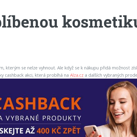
líbenou kosmetiku
ům, kterým se nelze vyhnout. Ale když se k nákupu přidá možnost zís
íky cashback akci, která probíhá na
Alza.cz
a dalších vybraných prode