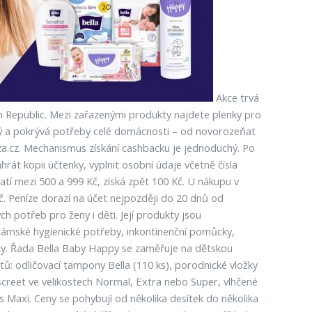
Akce trvá
 Republic. Mezi zařazenými produkty najdete plenky pro
atý a pokrývá potřeby celé domácnosti – od novorozeňat
za.cz. Mechanismus získání cashbacku je jednoduchý. Po
át kopii účtenky, vyplnit osobní údaje včetně čísla
tí mezi 500 a 999 Kč, získá zpět 100 Kč. U nákupu v
č. Peníze dorazí na účet nejpozději do 20 dnů od
ch potřeb pro ženy i děti. Její produkty jsou
dámské hygienické potřeby, inkontinenční pomůcky,
ky. Řada Bella Baby Happy se zaměřuje na dětskou
tů: odličovací tampony Bella (110 ks), porodnické vložky
screet ve velikostech Normal, Extra nebo Super, vlhčené
 Maxi. Ceny se pohybují od několika desítek do několika