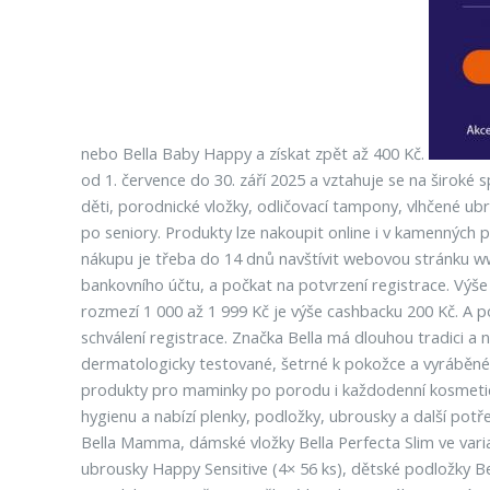
nebo Bella Baby Happy a získat zpět až 400 Kč.
od 1. července do 30. září 2025 a vztahuje se na širo
děti, porodnické vložky, odličovací tampony, vlhčené u
po seniory. Produkty lze nakoupit online i v kamenných 
nákupu je třeba do 14 dnů navštívit webovou stránku www
bankovního účtu, a počkat na potvrzení registrace. Výše
rozmezí 1 000 až 1 999 Kč je výše cashbacku 200 Kč. A p
schválení registrace. Značka Bella má dlouhou tradici a n
dermatologicky testované, šetrné k pokožce a vyráběné
produkty pro maminky po porodu i každodenní kosmetick
hygienu a nabízí plenky, podložky, ubrousky a další potř
Bella Mamma, dámské vložky Bella Perfecta Slim ve varia
ubrousky Happy Sensitive (4× 56 ks), dětské podložky B