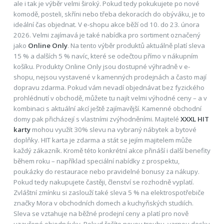
ale i tak je výběr velmi široký. Pokud tedy pokukujete po nové
komodě, posteli, skříni nebo třeba dekoracích do obýváku, je to
ideální čas objednat. V e-shopu akce běží od 10. do 23. února
2026. Velmi zajímavá je také nabídka pro sortiment označený
jako
Online Only
. Na tento výběr produktů aktuálně platí sleva
15 % a dalších 5 % navíc, které se odečtou přímo v nákupním
košíku. Produkty Online Only jsou dostupné výhradně v e-
shopu, nejsou vystavené v kamenných prodejnách a často mají
dopravu zdarma. Pokud vám nevadí objednávat bez fyzického
prohlédnutí v obchodě, můžete tu najít velmi výhodné ceny – a v
kombinaci s aktuální akcí ještě zajímavější. Kamenné obchodní
domy pak přicházejí s vlastními zvýhodněními. Majitelé
XXXL HIT
karty
mohou využít 30% slevu na vybraný nábytek a bytové
doplňky. HIT karta je zdarma a stát se jejím majitelem může
každý zákazník. Kromě této konkrétní akce přináší i další benefity
během roku – například speciální nabídky z prospektu,
poukázky do restaurace nebo pravidelné bonusy za nákupy.
Pokud tedy nakupujete častěji, členství se rozhodně vyplatí.
Zvláštní zmínku si zaslouží také sleva 5 % na elektrospotřebiče
značky Mora v obchodních domech a kuchyňských studiích.
Sleva se vztahuje na běžné prodejní ceny a platí pro nově