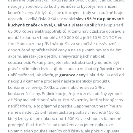
uzavřené objednávky. Pokud řešíte novou troubu, varnou desku
nebo jiný spotřebič do kuchyně, může to být příjemné snížení
konečné ceny. A když už jsme u kuchyní – tady se aktuálně hraje
opravdu o velká čísla. XXXLutz nabízí
slevu 55 % na plánované
kuchyně značek Novel, C'elina a Dieter Knoll
při nákupu nad
65 000 Kč bez elektrospotřebičů. K tomu navíc získáte dopravu a
montáž zdarma v hodnotě až 40 000 Kč a ještě 10 % ON TOP ve
formě poukazu na příští nákup. Sleva se počítá z nezávazně
doporučené spotřebitelské ceny a nelze ji kombinovat s dalšími
akcemi, ale i tak jde o jednu z nejvýraznějších nabídek
současnosti. Pokud plánujete rekonstrukci kuchyně, může být
právě teď ideální chvíle zajít do studia a nechat si připravit návrh.
Další možností, jak ušetřit, je
garance ceny
. Pokud do 30 dnů od
nákupu v kamenné prodejně najdete identický produkt u
konkurence levněji, XXXLutz vám nabídne slevu 5 % z
konkurenční ceny. Podmínkou je, že jde o zcela totožný výrobek
a běžný maloobchodní nákup. Pro zákazníky, kteří si hlídají ceny
napříč trhem, je to příjemná pojistka. Zapomenout nesmíme ani
na newsletter. Za přihlášení získáte poukaz v hodnotě 150 Kč,
který lze využít při nákupu nad 1 500 Kč v e-shopu i v kamenné
prodejně. Platí tři měsíce od obdržení a na jeden nákup lze
uplatnit jeden poukaz. Není to obří částka, ale pokud kupujete